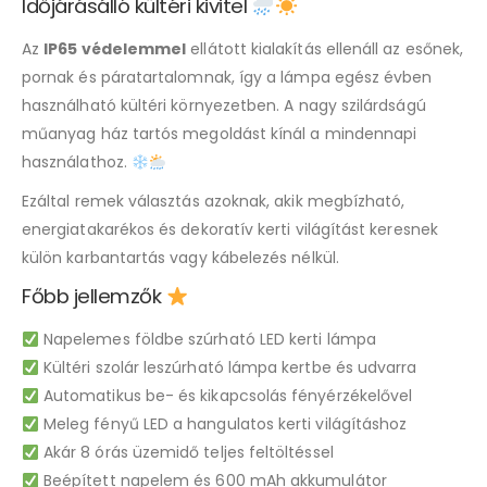
Időjárásálló kültéri kivitel
Az
IP65 védelemmel
ellátott kialakítás ellenáll az esőnek,
pornak és páratartalomnak, így a lámpa egész évben
használható kültéri környezetben. A nagy szilárdságú
műanyag ház tartós megoldást kínál a mindennapi
használathoz.
Ezáltal remek választás azoknak, akik megbízható,
energiatakarékos és dekoratív kerti világítást keresnek
külön karbantartás vagy kábelezés nélkül.
Főbb jellemzők
Napelemes földbe szúrható LED kerti lámpa
Kültéri szolár leszúrható lámpa kertbe és udvarra
Automatikus be- és kikapcsolás fényérzékelővel
Meleg fényű LED a hangulatos kerti világításhoz
Akár 8 órás üzemidő teljes feltöltéssel
Beépített napelem és 600 mAh akkumulátor