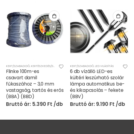
K
,
OTTHON
KERT/SZABADIDŐ
,
ROVAR - RÁGCSÁLÓ RIASZTÓ
,
KERTÉSZKEDÉS/SZERSZÁMOK
KERT/SZABADIDŐ
,
LED VILÁGÍTÁS
Flinke 100m-es
6 db vízálló LED-es
csavart damil
kültéri leszúrható szolár
fűkaszához – 3,0 mm
lámpa automatikus be-
vastagság, tartós és erős
és kikapcsolás – fekete
(BBA) (BBD)
(BBV)
5.390
Ft
9.190
Ft