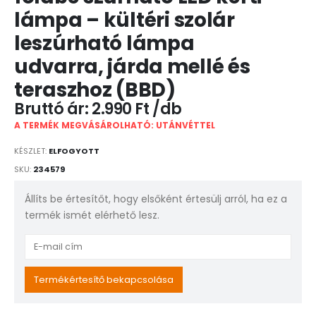
lámpa – kültéri szolár
leszúrható lámpa
udvarra, járda mellé és
teraszhoz (BBD)
2.990
Ft
A TERMÉK MEGVÁSÁROLHATÓ: UTÁNVÉTTEL
KÉSZLET:
ELFOGYOTT
SKU:
234579
Állíts be értesítőt, hogy elsőként értesülj arról, ha ez a
termék ismét elérhető lesz.
Enter
your
email
Termékértesítő bekapcsolása
address
to