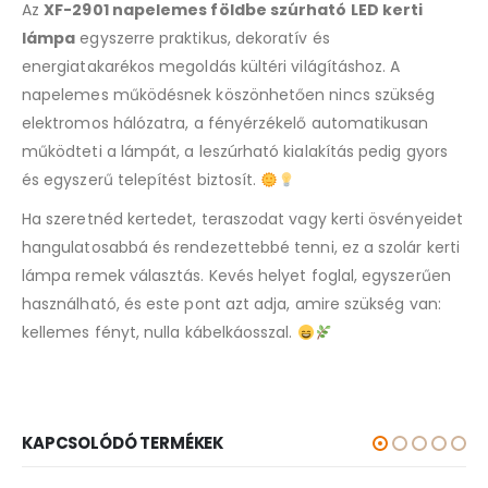
Az
XF-2901 napelemes földbe szúrható LED kerti
lámpa
egyszerre praktikus, dekoratív és
energiatakarékos megoldás kültéri világításhoz. A
napelemes működésnek köszönhetően nincs szükség
elektromos hálózatra, a fényérzékelő automatikusan
működteti a lámpát, a leszúrható kialakítás pedig gyors
és egyszerű telepítést biztosít.
Ha szeretnéd kertedet, teraszodat vagy kerti ösvényeidet
hangulatosabbá és rendezettebbé tenni, ez a szolár kerti
lámpa remek választás. Kevés helyet foglal, egyszerűen
használható, és este pont azt adja, amire szükség van:
kellemes fényt, nulla kábelkáosszal.
KAPCSOLÓDÓ TERMÉKEK