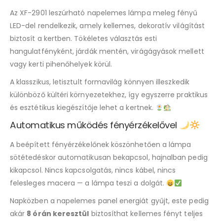
Az XF-2901 leszúrható napelemes lámpa meleg fényű
LED-del rendelkezik, amely kellemes, dekoratív világítást
biztosít a kertben. Tökéletes választás esti
hangulatfényként, járdák mentén, virágágyások mellett
vagy kerti pihenőhelyek körül.
A klasszikus, letisztult formavilág könnyen illeszkedik
különböző kültéri környezetekhez, így egyszerre praktikus
és esztétikus kiegészítője lehet a kertnek.
Automatikus működés fényérzékelővel
A beépített fényérzékelőnek köszönhetően a lámpa
sötétedéskor automatikusan bekapcsol, hajnalban pedig
kikapcsol. Nincs kapcsolgatás, nincs kábel, nincs
felesleges macera — a lámpa teszi a dolgát.
Napközben a napelemes panel energiát gyűjt, este pedig
akár
8 órán keresztül
biztosíthat kellemes fényt teljes