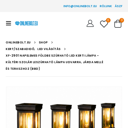
INFO@ONLINEBOLT.EU
RÓLUNK
ÁSZF
0
0
ONLINEBOLT.EU
SHOP
KERT/SZABADIDŐ
,
LED VILÁGÍTÁS
XF-2901 NAPELEMES FÖLDBE SZÚRHATÓ LED KERTI LÁMPA –
KÜLTÉRI SZOLÁR LESZÚRHATÓ LÁMPA UDVARRA, JÁRDA MELLÉ
ÉS TERASZHOZ (BBD)