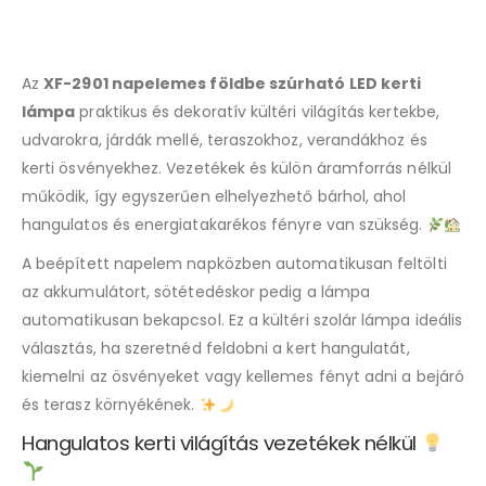
join
the
waitlist
Az
XF-2901 napelemes földbe szúrható LED kerti
for
this
lámpa
praktikus és dekoratív kültéri világítás kertekbe,
product
udvarokra, járdák mellé, teraszokhoz, verandákhoz és
kerti ösvényekhez. Vezetékek és külön áramforrás nélkül
működik, így egyszerűen elhelyezhető bárhol, ahol
hangulatos és energiatakarékos fényre van szükség.
A beépített napelem napközben automatikusan feltölti
az akkumulátort, sötétedéskor pedig a lámpa
automatikusan bekapcsol. Ez a kültéri szolár lámpa ideális
választás, ha szeretnéd feldobni a kert hangulatát,
kiemelni az ösvényeket vagy kellemes fényt adni a bejáró
és terasz környékének.
Hangulatos kerti világítás vezetékek nélkül