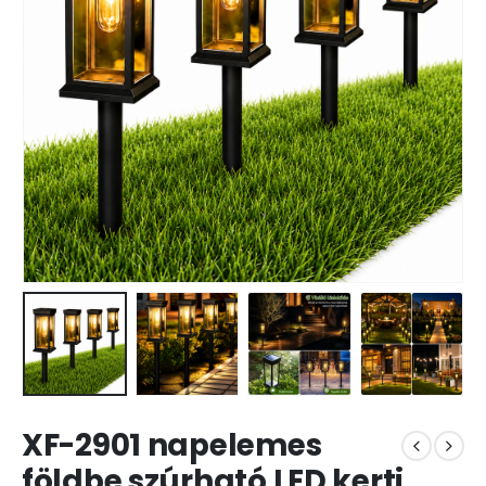
XF-2901 napelemes
földbe szúrható LED kerti