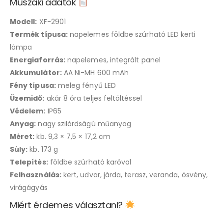
Műszaki adatok
Modell:
XF-2901
Termék típusa:
napelemes földbe szúrható LED kerti
lámpa
Energiaforrás:
napelemes, integrált panel
Akkumulátor:
AA Ni-MH 600 mAh
Fény típusa:
meleg fényű LED
Üzemidő:
akár 8 óra teljes feltöltéssel
Védelem:
IP65
Anyag:
nagy szilárdságú műanyag
Méret:
kb. 9,3 × 7,5 × 17,2 cm
Súly:
kb. 173 g
Telepítés:
földbe szúrható karóval
Felhasználás:
kert, udvar, járda, terasz, veranda, ösvény,
virágágyás
Miért érdemes választani?