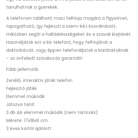
tanulhatnak a gyerekek.
A telefonon található maci felhívja magára a figyelmet,
tapogatható, így fejleszti a szem-kéz koordinációt,
miközben segíti a halláskészségeket és a szavak kiejtését.
Használjátok ezt a kis telefont, hogy felhívjátok a
doktorbácsit, vagy éppen telefonáljatok a barátaitoknak
– az önfeledt szórakozás garantált!
Főbb jellemzők:
Zenélő, interaktív játék telefon
Fejlesztő játék
Elemmel működik
Játszva tanít
3 db AA elemmel működik (nem tartozék)
Mérete: 17x18x6 cm
3 éves kortól ajánlott