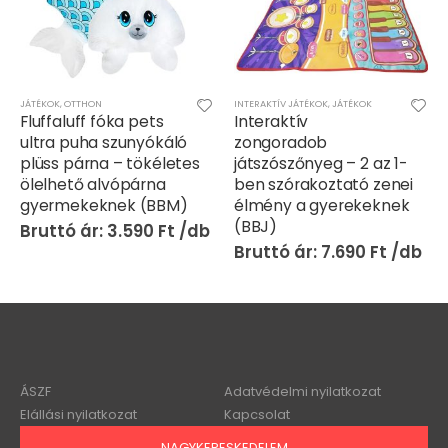
INTERAKTÍV JÁTÉKOK
,
JÁTÉKOK
FIÚS JÁTÉKOK
,
INTERAKTÍV JÁTÉKOK
,
JÁTÉKOK
,
Interaktív
Elektromos ATM
zongoradob
pénzpersely
játszószőnyeg – 2 az 1-
gyerekeknek –
ben szórakoztató zenei
automatikus bankjegy és
élmény a gyerekeknek
érmegyűjtő (BBJ)
(BBJ)
13.990
Ft
7.690
Ft
ÁSZF
Adatvédelmi nyilatkozat
Elállási nyilatkozat
Kapcsolat
NAGYKERESKEDELEM