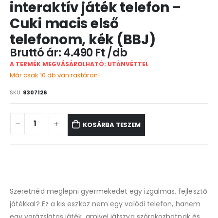
interaktív játék telefon –
Cuki macis első
telefonom, kék (BBJ)
4.490
Ft
A TERMÉK MEGVÁSÁROLHATÓ: UTÁNVÉTTEL
Már csak 10 db van raktáron!
SKU:
9307126
KOSÁRBA TESZEM
Szeretnéd meglepni gyermekedet egy izgalmas, fejlesztő
játékkal? Ez a kis eszköz nem egy valódi telefon, hanem
egy varázslatos játék, amivel játszva szórakozhatnak és