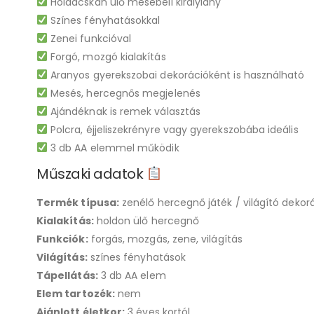
Holdacskán ülő mesebeli királylány
Színes fényhatásokkal
Zenei funkcióval
Forgó, mozgó kialakítás
Aranyos gyerekszobai dekorációként is használható
Mesés, hercegnős megjelenés
Ajándéknak is remek választás
Polcra, éjjeliszekrényre vagy gyerekszobába ideális
3 db AA elemmel működik
Műszaki adatok
Termék típusa:
zenélő hercegnő játék / világító dekor
Kialakítás:
holdon ülő hercegnő
Funkciók:
forgás, mozgás, zene, világítás
Világítás:
színes fényhatások
Tápellátás:
3 db AA elem
Elem tartozék:
nem
Ajánlott életkor:
3 éves kortól