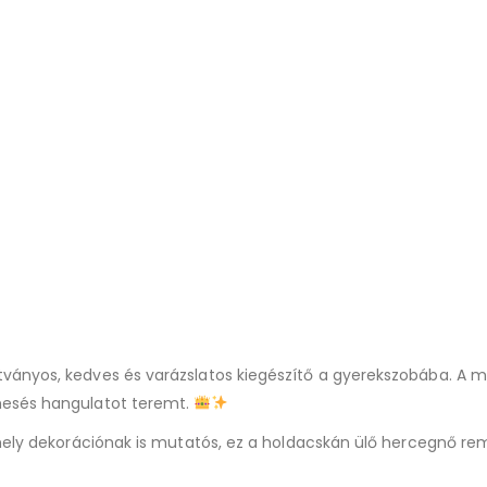
tványos, kedves és varázslatos kiegészítő a gyerekszobába. A m
mesés hangulatot teremt.
mely dekorációnak is mutatós, ez a holdacskán ülő hercegnő reme