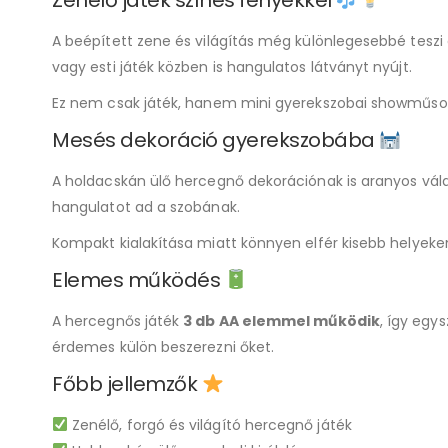
A beépített zene és világítás még különlegesebbé teszi
vagy esti játék közben is hangulatos látványt nyújt.
Ez nem csak játék, hanem mini gyerekszobai showműsor: f
Mesés dekoráció gyerekszobába
A holdacskán ülő hercegnő dekorációnak is aranyos vála
hangulatot ad a szobának.
Kompakt kialakítása miatt könnyen elfér kisebb helyeken
Elemes működés
A hercegnős játék
3 db AA elemmel működik
, így egy
érdemes külön beszerezni őket.
Főbb jellemzők
Zenélő, forgó és világító hercegnő játék