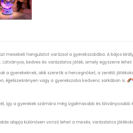
azi mesebeli hangulatot varázsol a gyerekszobába. A bájos királ
t. Látványos, kedves és varázslatos játék, amely egyszerre lehet
k a gyerekeknek, akik szeretik a hercegnőket, a zenélő játékoka
n, éjjeliszekrényen vagy a gyerekszoba kedvenc sarkában is.
nél, így a gyerekek számára még izgalmasabb és látványosabb é
cskás alapja különösen vonzó lehet a mesés, varázslatos játéko