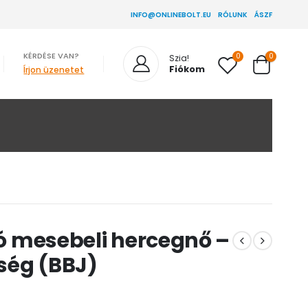
INFO@ONLINEBOLT.EU
RÓLUNK
ÁSZF
KÉRDÉSE VAN?
0
0
Szia!
Fiókom
Írjon üzenetet
tó mesebeli hercegnő –
ség (BBJ)