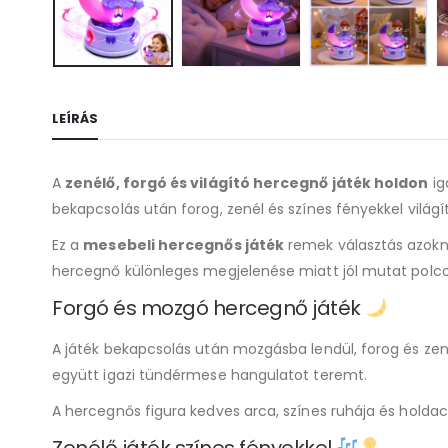
LEÍRÁS
A
zenélő, forgó és világító hercegnő játék holdon
ig
bekapcsolás után forog, zenél és színes fényekkel világí
Ez a
mesebeli hercegnős játék
remek választás azokna
hercegnő különleges megjelenése miatt jól mutat polco
Forgó és mozgó hercegnő játék
A játék bekapcsolás után mozgásba lendül, forog és ze
együtt igazi tündérmese hangulatot teremt.
A hercegnős figura kedves arca, színes ruhája és holda
Zenélő játék színes fényekkel