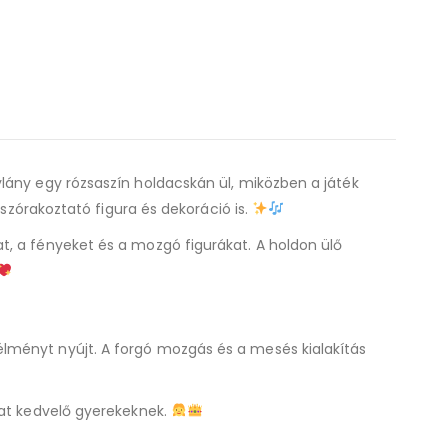
ylány egy rózsaszín holdacskán ül, miközben a játék
 szórakoztató figura és dekoráció is.
t, a fényeket és a mozgó figurákat. A holdon ülő
lményt nyújt. A forgó mozgás és a mesés kialakítás
kat kedvelő gyerekeknek.