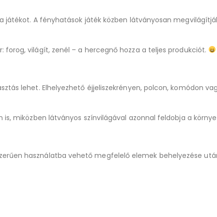
 a játékot. A fényhatások játék közben látványosan megvilágítj
orog, világít, zenél – a hercegnő hozza a teljes produkciót.
sztás lehet. Elhelyezhető éjjeliszekrényen, polcon, komódon v
 is, miközben látványos színvilágával azonnal feldobja a körny
szerűen használatba vehető megfelelő elemek behelyezése utá