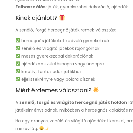
Felhasználás:
játék, gyerekszobai dekoráció, ajándék
Kinek ajánlott?
A zenélő, forgó hercegnő játék remek választás:
hercegnős játékokat kedvelő gyerekeknek
zenélő és világító játékok rajongóinak
mesés gyerekszobai dekorációnak
ajándékba születésnapra vagy ünnepre
kreatív, fantáziadús játékhoz
éjjeliszekrényre vagy polcra dísznek
Miért érdemes választani?
A
zenélő, forgó és világító hercegnő játék holdon
lá
játékélményt adnak, miközben a hercegnős kialakítás 
Ha egy aranyos, zenélő és világító ajándékot keresel, a
mesevilág.