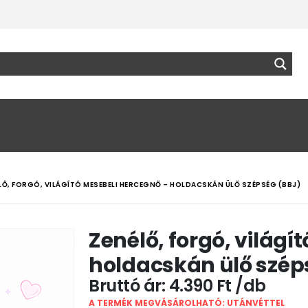
LŐ, FORGÓ, VILÁGÍTÓ MESEBELI HERCEGNŐ – HOLDACSKÁN ÜLŐ SZÉPSÉG (BBJ)
Zenélő, forgó, világí
holdacskán ülő szép
4.390
Ft
A TERMÉK MEGVÁSÁROLHATÓ: UTÁNVÉTTEL