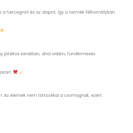
ák a hercegnőt és az alapot, így a termék félhomályban
agy játékos sarokban, ahol vidám, tündérmesés
ezetet.
n. Az elemek nem tartozékai a csomagnak, ezért