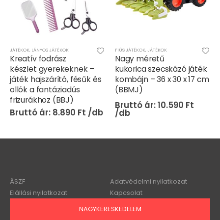
FIÚS JÁTÉKOK
,
JÁTÉKOK
JÁTÉKOK
,
LÁNYOS JÁTÉKOK
Nagy méretű
Barbi biciklis kaland
kukorica szecskázó játék
gördeszkázó
kombájn – 36 x 30 x 17 cm
kisállatokkal – interaktív
(BBMJ)
és szórakoztató
játékszett (BBJ)
10.590
Ft
5.590
Ft
ÁSZF
Adatvédelmi nyilatkozat
Elállási nyilatkozat
Kapcsolat
NAGYKERESKEDELEM