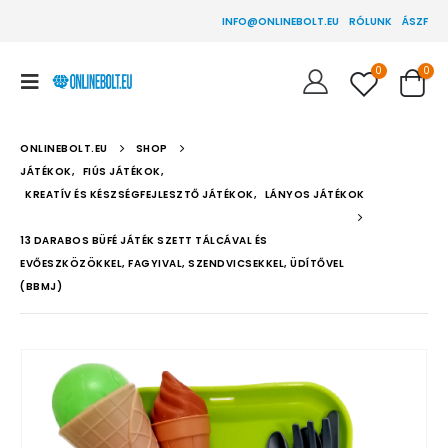
INFO@ONLINEBOLT.EU
RÓLUNK
ÁSZF
0
0
ONLINEBOLT.EU
SHOP
JÁTÉKOK
,
FIÚS JÁTÉKOK
,
KREATÍV ÉS KÉSZSÉGFEJLESZTŐ JÁTÉKOK
,
LÁNYOS JÁTÉKOK
13 DARABOS BÜFÉ JÁTÉK SZETT TÁLCÁVAL ÉS
EVŐESZKÖZÖKKEL, FAGYIVAL, SZENDVICSEKKEL, ÜDÍTŐVEL
(BBMJ)