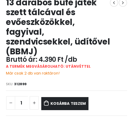
13 darabos büfé játék
szett tálcával és
evőeszközökkel,
fagyival,
szendvicsekkel, üdítővel
(BBMJ)
4.390
Ft
A TERMÉK MEGVÁSÁROLHATÓ: UTÁNVÉTTEL
Már csak 2 db van raktáron!
SKU:
312899
KOSÁRBA TESZEM