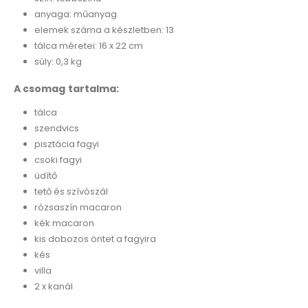
anyaga: műanyag
elemek száma a készletben: 13
tálca méretei: 16 x 22 cm
súly: 0,3 kg
A csomag tartalma:
tálca
szendvics
pisztácia fagyi
csoki fagyi
üdítő
tető és szívószál
rózsaszín macaron
kék macaron
kis dobozos öntet a fagyira
kés
villa
2 x kanál