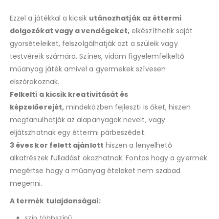
Ezzel a játékkal a kicsik
utánozhatják az éttermi
dolgozókat vagy a vendégeket,
elkészíthetik saját
gyorsételeiket, felszolgálhatják azt a szüleik vagy
testvéreik számára. Színes, vidám figyelemfelkeltő
műanyag játék amivel a gyermekek szívesen
elszórakoznak.
Felkelti a kicsik kreativitását és
képzelőerejét,
mindeközben fejleszti is őket, hiszen
megtanulhatják az alapanyagok neveit, vagy
eljátszhatnak egy éttermi párbeszédet.
3 éves kor felett ajánlott
hiszen a lenyelhető
alkatrészek fulladást okozhatnak. Fontos hogy a gyermek
megértse hogy a műanyag ételeket nem szabad
megenni.
A termék tulajdonságai:
szín: többszínű