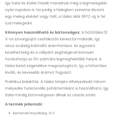
így italai és ételei frissek maradnak még a legmelegebb
nyári napokon is. Ha pedig a hidegben szeretne élvezni
egy meleg ebédet vagy italt, a táska akár 65°C-ig is fel
tud melegedni.
Könnyen használható és biztonságos:
A hűtőtáska 12
V-os szivargyújtó csatlakozón keresztül működik, így
nincs szükség különálló áramforrásra. Az egyszerű
kezelhetőség és a vállpánt segítségével könnyen
hordozhatja az Ön számára legmegfelelőbb helyre. A
táska belső szigetelése megvastagított, így a hőtartása
kiváló, és kevesebb áramot fogyaszt.
Praktikus kialakítás: A táska tetején elhelyezkedő három
mélyedés funkcionális pohártartóként is használható, így
italai mindig biztonságosan állnak az utazás során.
A termék jellemzői:
Bemeneti feszültség: 12 V