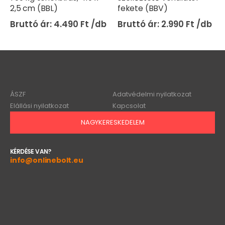
2,5 cm (BBL)
fekete (BBV)
4.490
Ft
2.990
Ft
ÁSZF
Adatvédelmi nyilatkozat
Elállási nyilatkozat
Kapcsolat
NAGYKERESKEDELEM
KÉRDÉSE VAN?
info@onlinebolt.eu