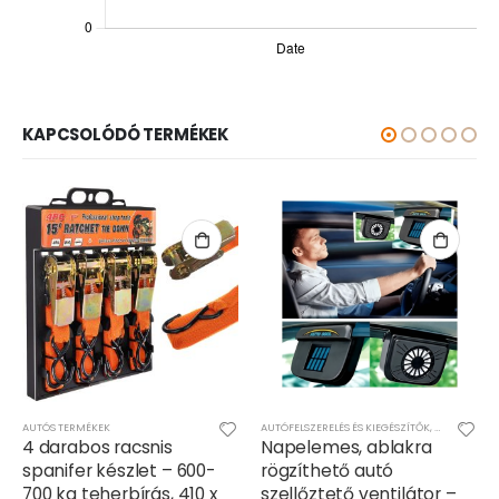
KAPCSOLÓDÓ TERMÉKEK
TERMÉKEK
AKOZÁS
AUTÓS TERMÉKEK
,
VILÁGÍTÁS
AUTÓFELSZERELÉS ÉS KIEGÉSZÍTŐK
,
AUTÓS TERM
4 darabos racsnis
Napelemes, ablakra
spanifer készlet – 600-
rögzíthető autó
700 kg teherbírás, 410 x
szellőztető ventilátor –