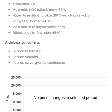
Kapacitás: 7.5 L
Maximális hűtő teljesítmény: 65 W
Hűtési teljesítmény: akár 25°C-rel alacsonyabb
környezeti hőmérséklet
Maximális fűtő teljesítmény: 55 W
Fűtési teljesítmény: akár 65°C
A doboz tartalma:
1 darab hűtőtáska
1 darab vállpánt
1 darab szivargyújtós csatlakozó