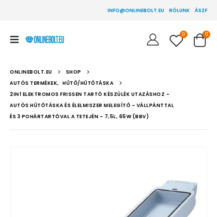
INFO@ONLINEBOLT.EU
RÓLUNK
ÁSZF
0
0
ONLINEBOLT.EU
SHOP
AUTÓS TERMÉKEK
,
HŰTŐ/HŰTŐTÁSKA
2IN1 ELEKTROMOS FRISSEN TARTÓ KÉSZÜLÉK UTAZÁSHOZ –
AUTÓS HŰTŐTÁSKA ÉS ÉLELMISZER MELEGÍTŐ – VÁLLPÁNTTAL
ÉS 3 POHÁRTARTÓVAL A TETEJÉN – 7,5L, 65W (BBV)