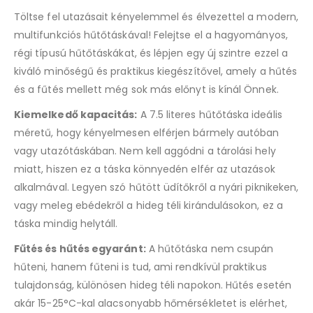
Töltse fel utazásait kényelemmel és élvezettel a modern,
multifunkciós hűtőtáskával! Felejtse el a hagyományos,
régi típusú hűtőtáskákat, és lépjen egy új szintre ezzel a
kiváló minőségű és praktikus kiegészítővel, amely a hűtés
és a fűtés mellett még sok más előnyt is kínál Önnek.
Kiemelkedő kapacitás:
A 7.5 literes hűtőtáska ideális
méretű, hogy kényelmesen elférjen bármely autóban
vagy utazótáskában. Nem kell aggódni a tárolási hely
miatt, hiszen ez a táska könnyedén elfér az utazások
alkalmával. Legyen szó hűtött üdítőkről a nyári piknikeken,
vagy meleg ebédekről a hideg téli kirándulásokon, ez a
táska mindig helytáll.
Fűtés és hűtés egyaránt:
A hűtőtáska nem csupán
hűteni, hanem fűteni is tud, ami rendkívül praktikus
tulajdonság, különösen hideg téli napokon. Hűtés esetén
akár 15-25°C-kal alacsonyabb hőmérsékletet is elérhet,