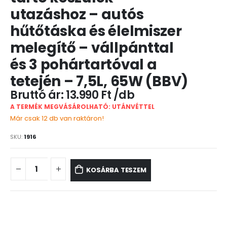
utazáshoz – autós
hűtőtáska és élelmiszer
melegítő – vállpánttal
és 3 pohártartóval a
tetején – 7,5L, 65W (BBV)
13.990
Ft
A TERMÉK MEGVÁSÁROLHATÓ: UTÁNVÉTTEL
Már csak 12 db van raktáron!
SKU:
1916
KOSÁRBA TESZEM