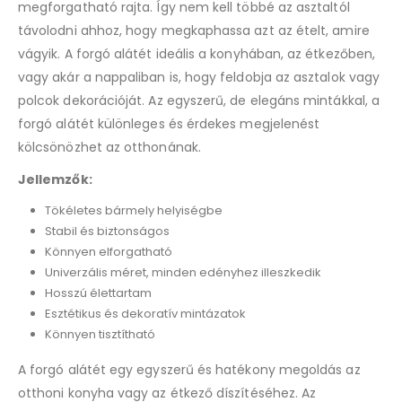
megforgatható rajta. Így nem kell többé az asztaltól
távolodni ahhoz, hogy megkaphassa azt az ételt, amire
vágyik. A forgó alátét ideális a konyhában, az étkezőben,
vagy akár a nappaliban is, hogy feldobja az asztalok vagy
polcok dekorációját. Az egyszerű, de elegáns mintákkal, a
forgó alátét különleges és érdekes megjelenést
kölcsönözhet az otthonának.
Jellemzők:
Tökéletes bármely helyiségbe
Stabil és biztonságos
Könnyen elforgatható
Univerzális méret, minden edényhez illeszkedik
Hosszú élettartam
Esztétikus és dekoratív mintázatok
Könnyen tisztítható
A forgó alátét egy egyszerű és hatékony megoldás az
otthoni konyha vagy az étkező díszítéséhez. Az