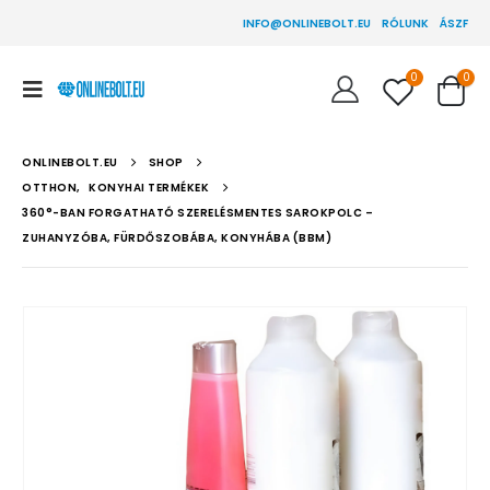
INFO@ONLINEBOLT.EU
RÓLUNK
ÁSZF
0
0
ONLINEBOLT.EU
SHOP
OTTHON
,
KONYHAI TERMÉKEK
360°-BAN FORGATHATÓ SZERELÉSMENTES SAROKPOLC –
ZUHANYZÓBA, FÜRDŐSZOBÁBA, KONYHÁBA (BBM)