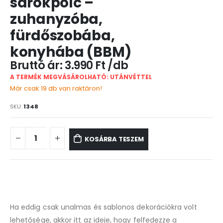
sarokpolc –
zuhanyzóba,
fürdőszobába,
konyhába (BBM)
3.990
Ft
A TERMÉK MEGVÁSÁROLHATÓ: UTÁNVÉTTEL
Már csak 19 db van raktáron!
SKU:
1348
KOSÁRBA TESZEM
Ha eddig csak unalmas és sablonos dekorációkra volt
lehetősége, akkor itt az ideje, hogy felfedezze a