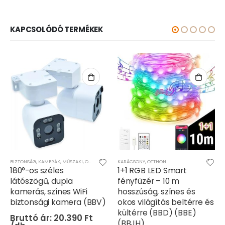
KAPCSOLÓDÓ TERMÉKEK
BIZTONSÁG, KAMERÁK
,
MŰSZAKI
,
OTTHON
KARÁCSONY
,
OTTHON
180°-os széles
1+1 RGB LED Smart
látószögű, dupla
fényfüzér – 10 m
kamerás, színes WiFi
hosszúság, színes és
biztonsági kamera (BBV)
okos világítás beltérre és
kültérre (BBD) (BBE)
20.390
Ft
(BBJH)