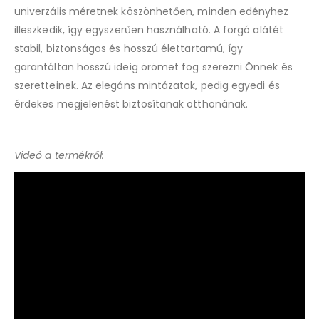
univerzális méretnek köszönhetően, minden edényhez
illeszkedik, így egyszerűen használható. A forgó alátét
stabil, biztonságos és hosszú élettartamú, így
garantáltan hosszú ideig örömet fog szerezni Önnek és
szeretteinek. Az elegáns mintázatok, pedig egyedi és
érdekes megjelenést biztosítanak otthonának.
Videó a termékről: