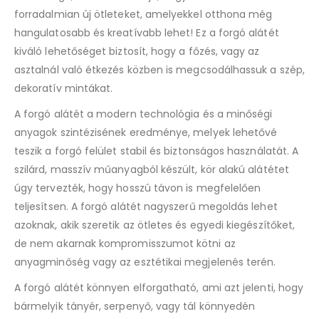
forradalmian új ötleteket, amelyekkel otthona még
hangulatosabb és kreatívabb lehet! Ez a forgó alátét
kiváló lehetőséget biztosít, hogy a főzés, vagy az
asztalnál való étkezés közben is megcsodálhassuk a szép,
dekoratív mintákat.
A forgó alátét a modern technológia és a minőségi
anyagok szintézisének eredménye, melyek lehetővé
teszik a forgó felület stabil és biztonságos használatát. A
szilárd, masszív műanyagból készült, kör alakú alátétet
úgy tervezték, hogy hosszú távon is megfelelően
teljesítsen. A forgó alátét nagyszerű megoldás lehet
azoknak, akik szeretik az ötletes és egyedi kiegészítőket,
de nem akarnak kompromisszumot kötni az
anyagminőség vagy az esztétikai megjelenés terén.
A forgó alátét könnyen elforgatható, ami azt jelenti, hogy
bármelyik tányér, serpenyő, vagy tál könnyedén