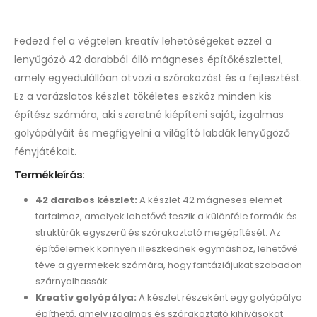
Fedezd fel a végtelen kreatív lehetőségeket ezzel a
lenyűgöző 42 darabból álló mágneses építőkészlettel,
amely egyedülállóan ötvözi a szórakozást és a fejlesztést.
Ez a varázslatos készlet tökéletes eszköz minden kis
építész számára, aki szeretné kiépíteni saját, izgalmas
golyópályáit és megfigyelni a világító labdák lenyűgöző
fényjátékait.
Termékleírás:
42 darabos készlet:
A készlet 42 mágneses elemet
tartalmaz, amelyek lehetővé teszik a különféle formák és
struktúrák egyszerű és szórakoztató megépítését. Az
építőelemek könnyen illeszkednek egymáshoz, lehetővé
téve a gyermekek számára, hogy fantáziájukat szabadon
szárnyalhassák.
Kreatív golyópálya:
A készlet részeként egy golyópálya
építhető, amely izgalmas és szórakoztató kihívásokat