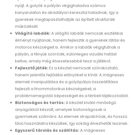
nyújt. A golyók a pályán végighaladva számos
kanyarulaton és akadályon keresztül haladnak, így a
gyerekek megtapasztalhatják az épített struktúráik
működését.
Világító labdák:
A világító labdák nemcsak esztétikai
élményt nyújtanak, hanem fejlesztik a gyerekek látási és
motoros készségeit is. Amikor a labdák végigfutnak a
pályán, a fényük szóródik, különleges vizuális hatást
keltve, amely még élvezetesebbé teszi a játékot.
Fejlesztő játék:
Ez a készlet nemcsak szórakoztató,
hanem jelentős fejlődési előnyöket is kínál. A mágneses
elemek manipulálása és a golyópálya összeállítása
fejleszti a finommotorikus készségeket, a
problémamegoldó képességet és a térbeli tájékozódást.
Biztonságos és tartós:
A készlet kiváló minőségű
anyagokból készült, amelyek biztonságosak a
gyermekek számára. Az elemek strapabíróak, és hosszú
távú használatra készültek, így sokáig élvezhetők lesznek.
Egyszerű tárolás és szállítás:
A mágneses