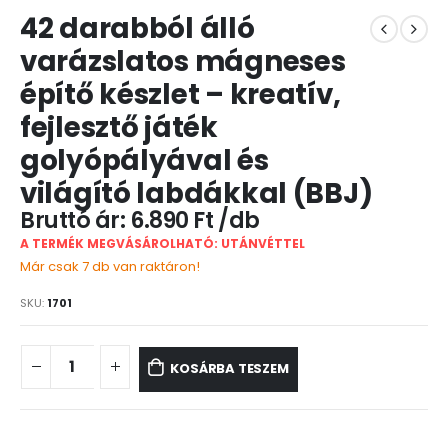
42 darabból álló
varázslatos mágneses
építő készlet – kreatív,
fejlesztő játék
golyópályával és
világító labdákkal (BBJ)
6.890
Ft
A TERMÉK MEGVÁSÁROLHATÓ: UTÁNVÉTTEL
Már csak 7 db van raktáron!
SKU:
1701
KOSÁRBA TESZEM