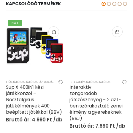
KAPCSOLÓDÓ TERMÉKEK
HOT
FIÚS JÁTÉKOK
,
JÁTÉKOK
,
LÁNYOS JÁTÉKOK
,
TV-JÁTÉK - ONLINE JÁTÉK
INTERAKTÍV JÁTÉKOK
,
JÁTÉKOK
Sup X 400IN1 kézi
Interaktív
játékkonzol –
zongoradob
Nosztalgikus
játszószőnyeg – 2 az 1-
játékélmények 400
ben szórakoztató zenei
beépített játékkal (BBV)
élmény a gyerekeknek
(BBJ)
4.990
Ft
7.690
Ft