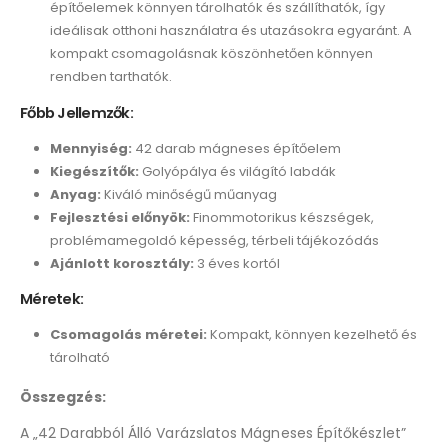
építőelemek könnyen tárolhatók és szállíthatók, így
ideálisak otthoni használatra és utazásokra egyaránt. A
kompakt csomagolásnak köszönhetően könnyen
rendben tarthatók.
Főbb Jellemzők:
Mennyiség:
42 darab mágneses építőelem
Kiegészítők:
Golyópálya és világító labdák
Anyag:
Kiváló minőségű műanyag
Fejlesztési előnyök:
Finommotorikus készségek,
problémamegoldó képesség, térbeli tájékozódás
Ajánlott korosztály:
3 éves kortól
Méretek:
Csomagolás méretei:
Kompakt, könnyen kezelhető és
tárolható
Összegzés:
A „42 Darabból Álló Varázslatos Mágneses Építőkészlet”