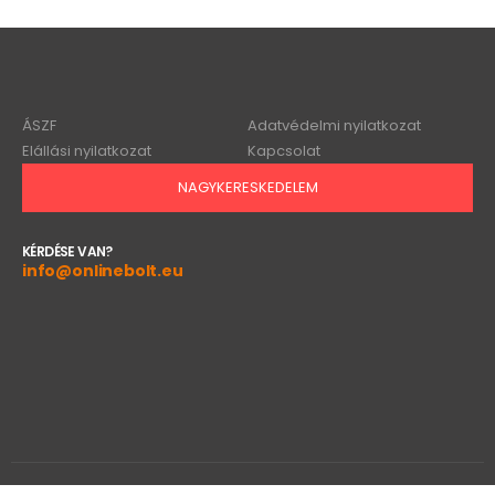
ÁSZF
Adatvédelmi nyilatkozat
Elállási nyilatkozat
Kapcsolat
NAGYKERESKEDELEM
KÉRDÉSE VAN?
info@onlinebolt.eu