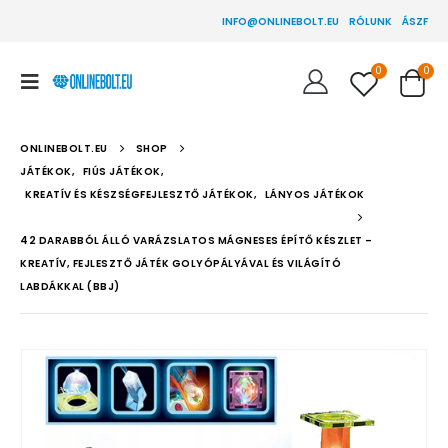
INFO@ONLINEBOLT.EU
RÓLUNK
ÁSZF
0
0
ONLINEBOLT.EU
SHOP
JÁTÉKOK
,
FIÚS JÁTÉKOK
,
KREATÍV ÉS KÉSZSÉGFEJLESZTŐ JÁTÉKOK
,
LÁNYOS JÁTÉKOK
42 DARABBÓL ÁLLÓ VARÁZSLATOS MÁGNESES ÉPÍTŐ KÉSZLET –
KREATÍV, FEJLESZTŐ JÁTÉK GOLYÓPÁLYÁVAL ÉS VILÁGÍTÓ
LABDÁKKAL (BBJ)