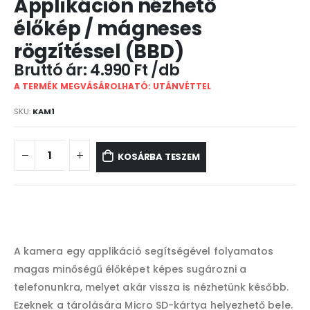
Applikáción nézhető
élőkép / mágneses
rögzítéssel (BBD)
4.990
Ft
A TERMÉK MEGVÁSÁROLHATÓ: UTÁNVÉTTEL
SKU:
KAM1
KOSÁRBA TESZEM
A kamera egy applikáció segítségével folyamatos
magas minőségű élőképet képes sugározni a
telefonunkra, melyet akár vissza is nézhetünk később.
Ezeknek a tárolására Micro SD-kártya helyezhető bele.