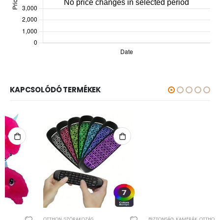
KAPCSOLÓDÓ TERMÉKEK
OTTHON
,
SZÓRAKOZÁS
BIZTONSÁG, KAMERÁK
,
OTTHON