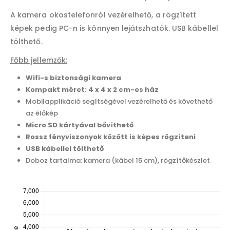
A kamera okostelefonról vezérelhető, a rögzített
képek pedig PC-n is könnyen lejátszhatók. USB kábellel
tölthető.
Főbb jellemzők:
Wifi-s biztonsági kamera
Kompakt méret: 4 x 4 x 2 cm-es ház
Mobilapplikáció segítségével vezérelhető és követhető
az élőkép
Micro SD kártyával bővíthető
Rossz fényviszonyok között is képes rögzíteni
USB kábellel tölthető
Doboz tartalma: kamera (kábel 15 cm), rögzítőkészlet