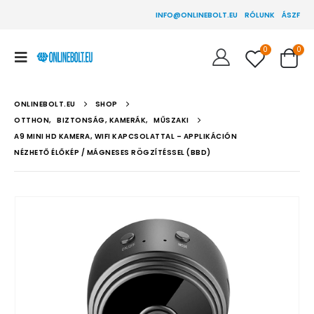
INFO@ONLINEBOLT.EU
RÓLUNK
ÁSZF
0
0
ONLINEBOLT.EU
SHOP
OTTHON
,
BIZTONSÁG, KAMERÁK
,
MŰSZAKI
A9 MINI HD KAMERA, WIFI KAPCSOLATTAL – APPLIKÁCIÓN
NÉZHETŐ ÉLŐKÉP / MÁGNESES RÖGZÍTÉSSEL (BBD)