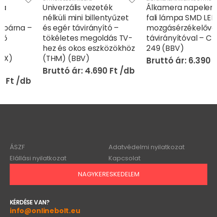
Univerzális vezeték
Álkamera napelemes
nélküli mini billentyűzet
fali lámpa SMD LED
és egér távirányító –
mozgásérzékelővel és
tökéletes megoldás TV-
távirányítóval – CH23-
hez és okos eszközökhöz
249 (BBV)
(THM) (BBV)
6.390
Ft
4.690
Ft
ÁSZF
Adatvédelmi nyilatkozat
Elállási nyilatkozat
Kapcsolat
NAGYKERESKEDELEM
KÉRDÉSE VAN?
info@onlinebolt.eu