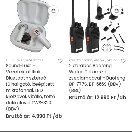
FÜLHALLGATÓ
,
SZÓRAKOZÁS
KERT/SZABADIDŐ
,
MŰSZAKI
,
OTTHON
,
SZÓRAKO
Sound-Luxe –
2 darabos Baofeng
Vezeték nélküli
Walkie Talkie szett
Bluetooth sztereó
zseblámpával – Baofeng
fülhallgató, beépített
BF-777S, BF-666S (BBV)
mikrofonnal, LED
(BBL)
kijelzővel, vízálló, töltő
12.990
Ft
dokkolóval TWS-320
(BBV)
4.990
Ft