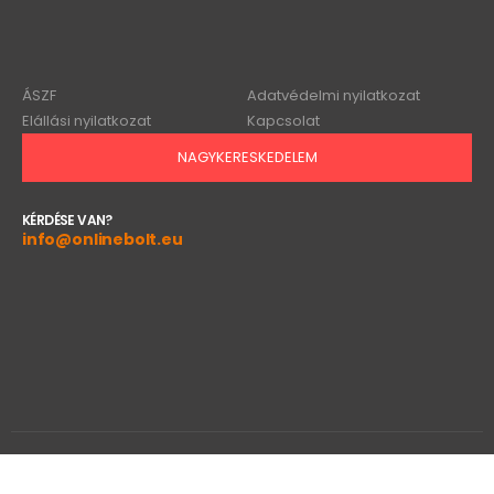
ÁSZF
Adatvédelmi nyilatkozat
Elállási nyilatkozat
Kapcsolat
NAGYKERESKEDELEM
KÉRDÉSE VAN?
info@onlinebolt.eu