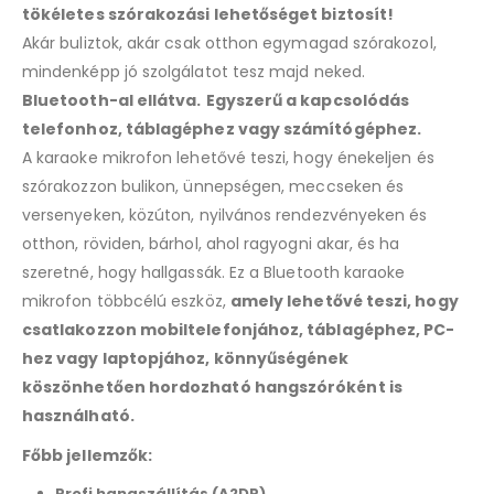
tökéletes szórakozási lehetőséget biztosít!
Akár buliztok, akár csak otthon egymagad szórakozol,
mindenképp jó szolgálatot tesz majd neked.
Bluetooth-al ellátva.
Egyszerű a kapcsolódás
telefonhoz, táblagéphez vagy számítógéphez.
A karaoke mikrofon lehetővé teszi, hogy énekeljen és
szórakozzon bulikon, ünnepségen, meccseken és
versenyeken, közúton, nyilvános rendezvényeken és
otthon, röviden, bárhol, ahol ragyogni akar, és ha
szeretné, hogy hallgassák. Ez a Bluetooth karaoke
mikrofon többcélú eszköz,
amely lehetővé teszi, hogy
csatlakozzon mobiltelefonjához, táblagéphez, PC-
hez vagy laptopjához, könnyűségének
köszönhetően hordozható hangszóróként is
használható.
Főbb jellemzők:
Profi hangszállítás (A2DP)