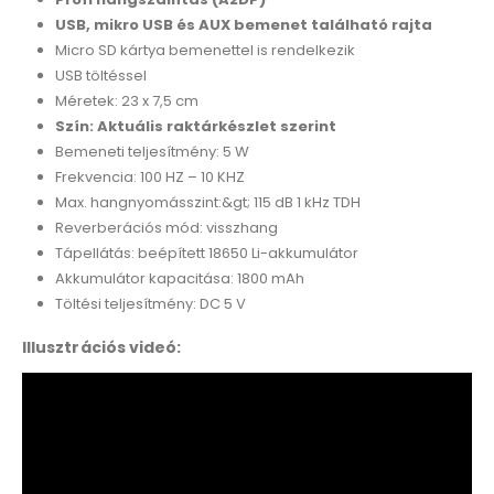
USB, mikro USB és AUX bemenet található rajta
Micro SD kártya bemenettel is rendelkezik
USB töltéssel
Méretek: 23 x 7,5 cm
Szín: Aktuális raktárkészlet szerint
Bemeneti teljesítmény: 5 W
Frekvencia: 100 HZ – 10 KHZ
Max. hangnyomásszint:&gt; 115 dB 1 kHz TDH
Reverberációs mód: visszhang
Tápellátás: beépített 18650 Li-akkumulátor
Akkumulátor kapacitása: 1800 mAh
Töltési teljesítmény: DC 5 V
Illusztrációs videó: