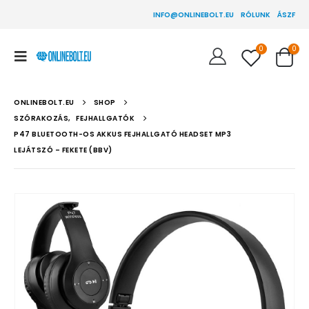
INFO@ONLINEBOLT.EU
RÓLUNK
ÁSZF
0
0
ONLINEBOLT.EU
SHOP
SZÓRAKOZÁS
,
FEJHALLGATÓK
P47 BLUETOOTH-OS AKKUS FEJHALLGATÓ HEADSET MP3
LEJÁTSZÓ – FEKETE (BBV)