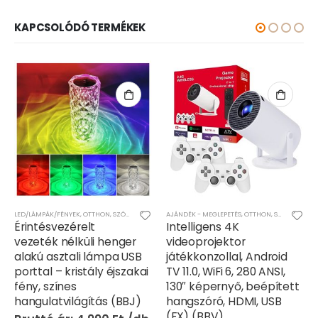
KAPCSOLÓDÓ TERMÉKEK
LED/LÁMPÁK/FÉNYEK
,
OTTHON
,
SZÓRAKOZÁS
AJÁNDÉK - MEGLEPETÉS
,
OTTHON
,
SZÓRAKOZÁS
Érintésvezérelt
Intelligens 4K
vezeték nélküli henger
videoprojektor
alakú asztali lámpa USB
játékkonzollal, Android
porttal – kristály éjszakai
TV 11.0, WiFi 6, 280 ANSI,
fény, színes
130″ képernyő, beépített
hangulatvilágítás (BBJ)
hangszóró, HDMI, USB
(FX) (BBV)