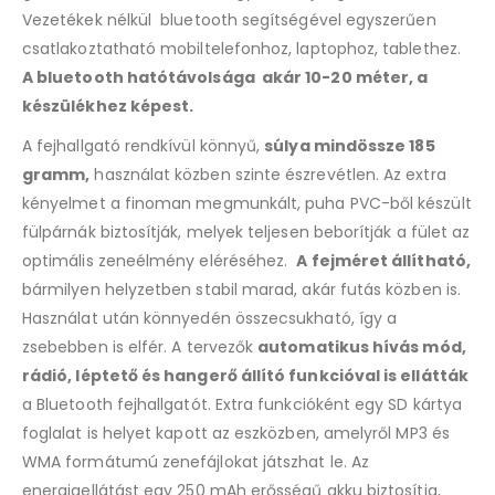
Vezetékek nélkül bluetooth segítségével egyszerűen
csatlakoztatható mobiltelefonhoz, laptophoz, tablethez.
A bluetooth hatótávolsága akár 10-20 méter, a
készülékhez képest.
A fejhallgató rendkívül könnyű,
súlya mindössze 185
gramm,
használat közben szinte észrevétlen. Az extra
kényelmet a finoman megmunkált, puha PVC-ből készült
fülpárnák biztosítják, melyek teljesen beborítják a fület az
optimális zeneélmény eléréséhez.
A fejméret állítható,
bármilyen helyzetben stabil marad, akár futás közben is.
Használat után könnyedén összecsukható, így a
zsebebben is elfér. A tervezők
automatikus hívás mód,
rádió, léptető és hangerő állító funkcióval is ellátták
a Bluetooth fejhallgatót. Extra funkcióként egy SD kártya
foglalat is helyet kapott az eszközben, amelyről MP3 és
WMA formátumú zenefájlokat játszhat le. Az
energiaellátást egy 250 mAh erősségű akku biztosítja,