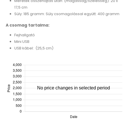
Méretek összehajtás után: (magasság/szélesség): 20 x
17,5 cm
Súly: 185 gramm: Súly csomagolással együtt: 400 gramm
A csomag tartalma:
Fejhallgató
Mini USB
USB kábel: (25,5 cm)