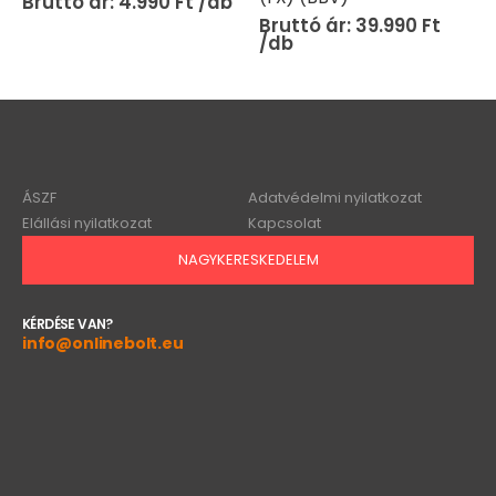
4.990
Ft
39.990
Ft
ÁSZF
Adatvédelmi nyilatkozat
Elállási nyilatkozat
Kapcsolat
NAGYKERESKEDELEM
KÉRDÉSE VAN?
info@onlinebolt.eu