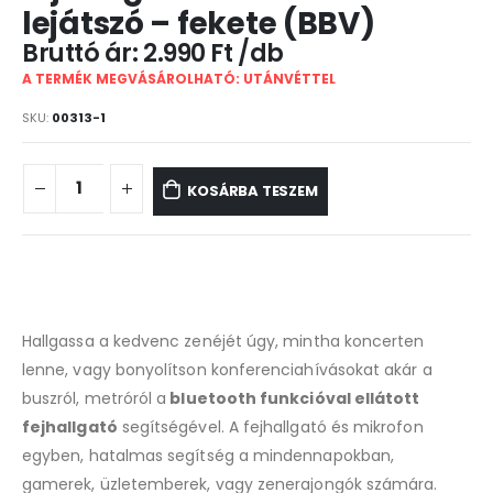
lejátszó – fekete (BBV)
2.990
Ft
A TERMÉK MEGVÁSÁROLHATÓ: UTÁNVÉTTEL
SKU:
00313-1
KOSÁRBA TESZEM
Hallgassa a kedvenc zenéjét úgy, mintha koncerten
lenne, vagy bonyolítson konferenciahívásokat akár a
buszról, metróról a
bluetooth funkcióval ellátott
fejhallgató
segítségével. A fejhallgató és mikrofon
egyben, hatalmas segítség a mindennapokban,
gamerek, üzletemberek, vagy zenerajongók számára.