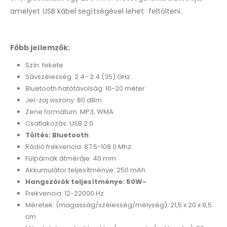
amelyet USB kábel segítségével lehet feltölteni.
Főbb jellemzők:
Szín: fekete
Sávszélesség: 2.4- 2.4 (35) GHz
Bluetooth hatótávolság: 10-20 méter
Jel-zaj viszony: 80 dBm
Zene formátum: MP3, WMA
Csatlakozás: USB 2.0
Töltés: Bluetooth
Rádió frekvencia: 87.5-108.0 Mhz
Fülpárnák átmérője: 40 mm
Akkumulátor teljesítménye: 250 mAh
Hangszórók teljesítménye: 50W-
Frekvencia: 12-22000 Hz
Méretek: (magasság/szélesség/mélység): 21,5 x 20 x 8,5
cm