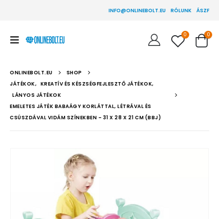
INFO@ONLINEBOLT.EU
RÓLUNK
ÁSZF
0
0
ONLINEBOLT.EU
SHOP
JÁTÉKOK
,
KREATÍV ÉS KÉSZSÉGFEJLESZTŐ JÁTÉKOK
,
LÁNYOS JÁTÉKOK
EMELETES JÁTÉK BABAÁGY KORLÁTTAL, LÉTRÁVAL ÉS
CSÚSZDÁVAL VIDÁM SZÍNEKBEN – 31 X 28 X 21 CM (BBJ)