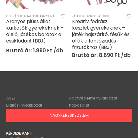
JÁTÉKOK
,
LÁNYOS JÁTÉKOK
JÁTÉKOK
Kreatív fodrász
Elektromos
készlet gyerekeknek –
transformers pop it játék
játék hajszárító, fésűk és
– gyerekeknek és
ollók a fantáziadús
felnőtteknek egyaránt
frizurákhoz (BBJ)
szórakoztató játék (BBJ)
8.890
Ft
2.990
Ft
ÁSZF
Adatvédelmi nyilatkozat
Elállási nyilatkozat
Kapcsolat
NAGYKERESKEDELEM
KÉRDÉSE VAN?