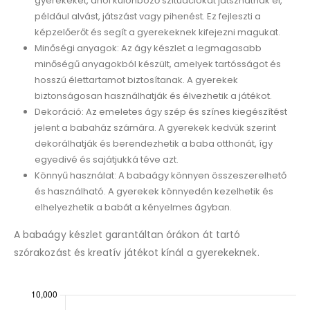
gyerekeket, ahol különböző szituációkat játszhatnak el,
például alvást, játszást vagy pihenést. Ez fejleszti a
képzelőerőt és segít a gyerekeknek kifejezni magukat.
Minőségi anyagok: Az ágy készlet a legmagasabb
minőségű anyagokból készült, amelyek tartósságot és
hosszú élettartamot biztosítanak. A gyerekek
biztonságosan használhatják és élvezhetik a játékot.
Dekoráció: Az emeletes ágy szép és színes kiegészítést
jelent a babaház számára. A gyerekek kedvük szerint
dekorálhatják és berendezhetik a baba otthonát, így
egyedivé és sajátjukká téve azt.
Könnyű használat: A babaágy könnyen összeszerelhető
és használható. A gyerekek könnyedén kezelhetik és
elhelyezhetik a babát a kényelmes ágyban.
A babaágy készlet garantáltan órákon át tartó
szórakozást és kreatív játékot kínál a gyerekeknek.