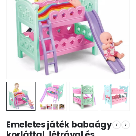
Emeletes játék babaágy
korláttal, létrával és