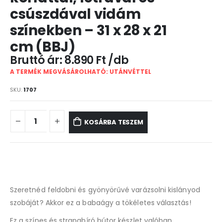
csúszdával vidám
színekben – 31 x 28 x 21
cm (BBJ)
8.890
Ft
A TERMÉK MEGVÁSÁROLHATÓ: UTÁNVÉTTEL
SKU:
1707
KOSÁRBA TESZEM
Szeretnéd feldobni és gyönyörűvé varázsolni kislányod
szobáját? Akkor ez a babaágy a tökéletes választás!
Ez a színes és strapabíró bútor készlet valóban