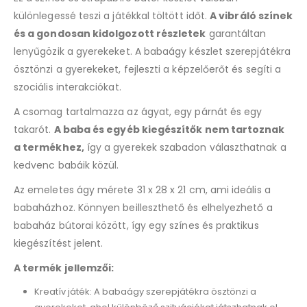
különlegessé teszi a játékkal töltött időt.
A vibráló színek
és a gondosan kidolgozott részletek
garantáltan
lenyűgözik a gyerekeket. A babaágy készlet szerepjátékra
ösztönzi a gyerekeket, fejleszti a képzelőerőt és segíti a
szociális interakciókat.
A csomag tartalmazza az ágyat, egy párnát és egy
takarót.
A baba és egyéb kiegészítők nem tartoznak
a termékhez,
így a gyerekek szabadon választhatnak a
kedvenc babáik közül.
Az emeletes ágy mérete 31 x 28 x 21 cm, ami ideális a
babaházhoz. Könnyen beilleszthető és elhelyezhető a
babaház bútorai között, így egy színes és praktikus
kiegészítést jelent.
A termék jellemzői:
Kreatív játék: A babaágy szerepjátékra ösztönzi a