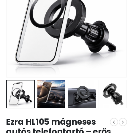
Ezra HL105 mágneses
autós telefontartó – erős