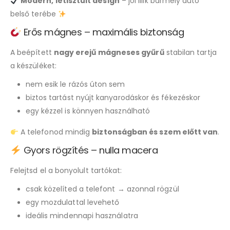
Modern, letisztult design
– jól illik bármely autó
belső terébe
Erős mágnes – maximális biztonság
A beépített
nagy erejű mágneses gyűrű
stabilan tartja
a készüléket:
nem esik le rázós úton sem
biztos tartást nyújt kanyarodáskor és fékezéskor
egy kézzel is könnyen használható
A telefonod mindig
biztonságban és szem előtt van
.
Gyors rögzítés – nulla macera
Felejtsd el a bonyolult tartókat:
csak közelíted a telefont → azonnal rögzül
egy mozdulattal levehető
ideális mindennapi használatra