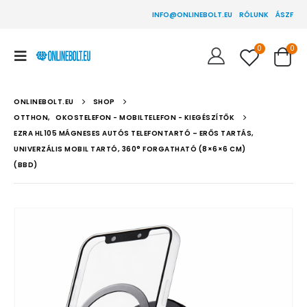
INFO@ONLINEBOLT.EU
RÓLUNK
ÁSZF
0
0
ONLINEBOLT.EU
SHOP
OTTHON
,
OKOSTELEFON - MOBILTELEFON - KIEGÉSZÍTŐK
EZRA HL105 MÁGNESES AUTÓS TELEFONTARTÓ – ERŐS TARTÁS,
UNIVERZÁLIS MOBIL TARTÓ, 360° FORGATHATÓ (8×6×6 CM)
(BBD)