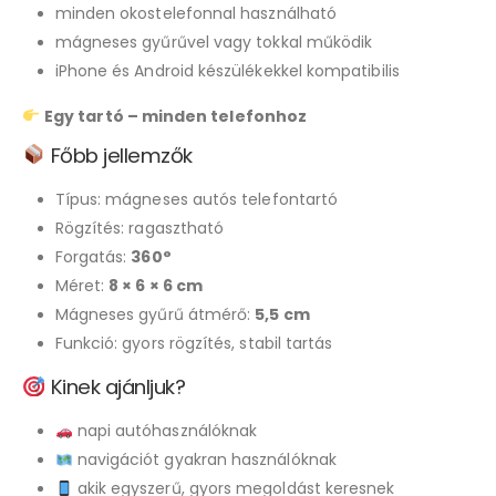
minden okostelefonnal használható
mágneses gyűrűvel vagy tokkal működik
iPhone és Android készülékekkel kompatibilis
Egy tartó – minden telefonhoz
Főbb jellemzők
Típus: mágneses autós telefontartó
Rögzítés: ragasztható
Forgatás:
360°
Méret:
8 × 6 × 6 cm
Mágneses gyűrű átmérő:
5,5 cm
Funkció: gyors rögzítés, stabil tartás
Kinek ajánljuk?
napi autóhasználóknak
navigációt gyakran használóknak
akik egyszerű, gyors megoldást keresnek