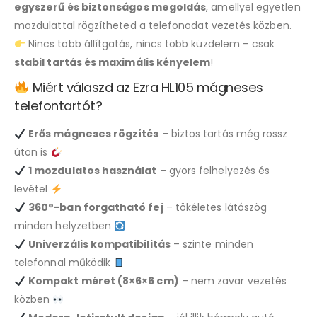
egyszerű és biztonságos megoldás
, amellyel egyetlen
mozdulattal rögzítheted a telefonodat vezetés közben.
Nincs több állítgatás, nincs több küzdelem – csak
stabil tartás és maximális kényelem
!
Miért válaszd az Ezra HL105 mágneses
telefontartót?
Erős mágneses rögzítés
– biztos tartás még rossz
úton is
1 mozdulatos használat
– gyors felhelyezés és
levétel
360°-ban forgatható fej
– tökéletes látószög
minden helyzetben
Univerzális kompatibilitás
– szinte minden
telefonnal működik
Kompakt méret (8×6×6 cm)
– nem zavar vezetés
közben