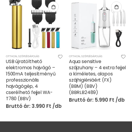
OTTHON
,
SZÉPSÉGÁPOLÁS
OTTHON
,
SZÉPSÉGÁPOLÁS
USB újratölthető
Aqua sensitive
elektromos hajvágó –
szájzuhany – 4 extra fejjel
1500mA teljesítményű
a kíméletes, alapos
professzionális
szájhigiéniáért (FX)
hajvágógép, 4
(BBM) (BBV)
cserélhető fejjel WA-
(BBRLB2489)
T780 (BBV)
5.990
Ft
3.990
Ft