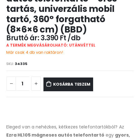
tartás, univerzális mobil
tartó, 360° forgatható
(8×6×6 cm) (BBD)
3.390
Ft
A TERMÉK MEGVÁSÁROLHATÓ: UTÁNVÉTTEL
Már csak 4 db van raktáron!
SKU:
34335
KOSÁRBA TESZEM
Eleged van a nehézkes, kétkezes telefontartókból? Az
Ezra HL105 mágneses autós telefontartó
egy
gyors,