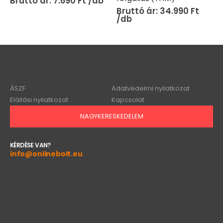
(FX) (BBV)
34.990
Ft
39.990
Ft
ÁSZF
Adatvédelmi nyilatkozat
Elállási nyilatkozat
Kapcsolat
NAGYKERESKEDELEM
KÉRDÉSE VAN?
info@onlinebolt.eu