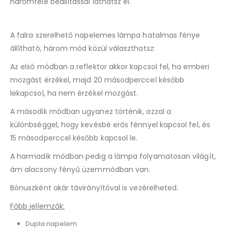
háromféle beállítással láthatsz el.
A falra szerelhető napelemes lámpa hatalmas fénye
állítható, három mód közül választhatsz:
Az első módban a reflektor akkor kapcsol fel, ha emberi
mozgást érzékel, majd 20 másodperccel később
lekapcsol, ha nem érzékel mozgást.
A második módban ugyanez történik, azzal a
különbséggel, hogy kevésbé erős fénnyel kapcsol fel, és
15 másodperccel később kapcsol le.
A harmadik módban pedig a lámpa folyamatosan világít,
ám alacsony fényű üzemmódban van.
Bónuszként akár távirányítóval is vezérelheted.
Főbb jellemzők:
Dupla napelem