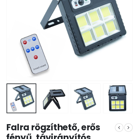
Falra rögzíthető, erős
fényű, távirányítós