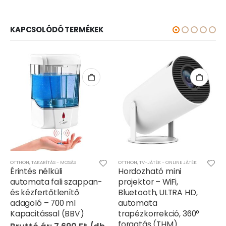
KAPCSOLÓDÓ TERMÉKEK
OTTHON
,
TV-JÁTÉK - ONLINE JÁTÉK
AJÁNDÉK - MEGLEPETÉS
,
OTTHON
,
SZÓRAKOZÁS
Hordozható mini
Intelligens 4K
projektor – WiFi,
videoprojektor
Bluetooth, ULTRA HD,
játékkonzollal, Android
automata
TV 11.0, WiFi 6, 280 ANSI,
trapézkorrekció, 360°
130″ képernyő, beépített
forgatás (THM)
hangszóró, HDMI, USB