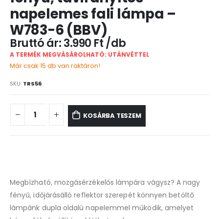
napelemes fali lámpa –
W783-6 (BBV)
3.990
Ft
A TERMÉK MEGVÁSÁROLHATÓ: UTÁNVÉTTEL
Már csak 15 db van raktáron!
SKU:
TRS56
KOSÁRBA TESZEM
Megbízható, mozgásérzékelős lámpára vágysz? A nagy
fényű, időjárásálló reflektor szerepét könnyen betöltő
lámpánk dupla oldalú napelemmel működik, amelyet