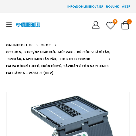
INFO@ONLINEBOLT.EU
RÓLUNK
ÁSZF
0
0
ONLINEBOLT.EU
SHOP
OTTHON
,
KERT/SZABADIDŐ
,
MŰSZAKI
,
KÜLTÉRI VILÁGÍTÁS
,
SZOLÁR, NAPELEMES LÁMPÁK
,
LED REFLEKTOROK
FALRA RÖGZÍTHETŐ, ERŐS FÉNYŰ, TÁVIRÁNYÍTÓS NAPELEMES
FALI LÁMPA – W783-6 (BBV)