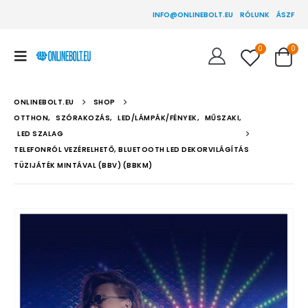
INFO@ONLINEBOLT.EU
RÓLUNK
ÁSZF
0
0
ONLINEBOLT.EU
SHOP
OTTHON
,
SZÓRAKOZÁS
,
LED/LÁMPÁK/FÉNYEK
,
MŰSZAKI
,
LED SZALAG
TELEFONRÓL VEZÉRELHETŐ, BLUETOOTH LED DEKORVILÁGÍTÁS
TÜZIJÁTÉK MINTÁVAL (BBV) (BBKM)