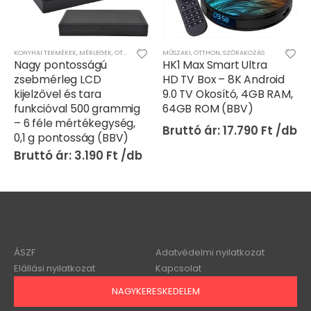
MŰSZAKI
,
OTTHON
,
SZÓRAKOZÁS
KARÁCSONY
,
OTTHON
HK1 Max Smart Ultra
Hidegfehér, 100 LED-
HD TV Box – 8K Android
es napelemes vízálló
9.0 TV Okosító, 4GB RAM,
kötélfény – 10 méteres
64GB ROM (BBV)
kültéri és beltéri
karácsonyi dekoráció
17.790
Ft
(FX) (BBV)
2.690
Ft
ÁSZF
Adatvédelmi nyilatkozat
Elállási nyilatkozat
Kapcsolat
NAGYKERESKEDELEM