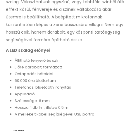
szalag. Választhatunk egyszínű, vagy többféle színből álló
effekt közül, fényereje és a színek váltakozása akár
ütemre is beállítható. A beépített mikrofonnak
köszönhetően képes a zene basszusára villogni. Nem egy
hosszú csík, hanem darabolt, egy központi tartóegység
segítségével formára építhető össze.
A LED szalag előnyei
Állítható fényerő és szín
Előre darabolt, formázott
Öntapadós hátoldal
50.000 óra élettartam
Telefonos, bluetooth irányítás
Applikáció
Szélessége: 6 mm
Hossza: 1 db 1m , illetve 0.5 m
A mellékelt kábel segítségével USB portra