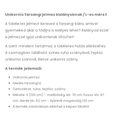
Unikornis farsangi jelmez kislányoknak / L-es méret
A tökéletes jelmezt keresed a farsangi bálra, amivel
gyermeked akár a fődíjra is esélyes lehet? Kislányod ezzel
a jelmezzel igazi unikornisnak öltözhet!
A szett mindent tartalmaz a tökéletes hatás eléréséhez.
A csomagban található színes ruha szoknyával, fejdísz
unikornis szarvval, illetve unikornis szárny.
A termék jellemzői:
Unikornis jelmez
Ideális farsangra
Tartozékok: ruha, fejdísz, szárny
Mérete: S (130 cm) – mellbőség: kb. 70 cm; hossz: kb. 87
cm; derék kb. 62 cm – Ajánlott magasság 130 cm
A termék minimálisan eltérhet a képen látottól