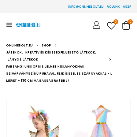
INFO@ONLINEBOLT.EU
RÓLUNK
ÁSZF
0
0
ONLINEBOLT.EU
SHOP
JÁTÉKOK
,
KREATÍV ÉS KÉSZSÉGFEJLESZTŐ JÁTÉKOK
,
LÁNYOS JÁTÉKOK
FARSANGI UNIKORNIS JELMEZ KISLÁNYOKNAK
SZIVÁRVÁNYSZÍNŰ RUHÁVAL, FEJDÍSSZEL ÉS SZÁRNYAKKAL – L
MÉRET – 130 CM MAGASSÁGRA (BBJ)