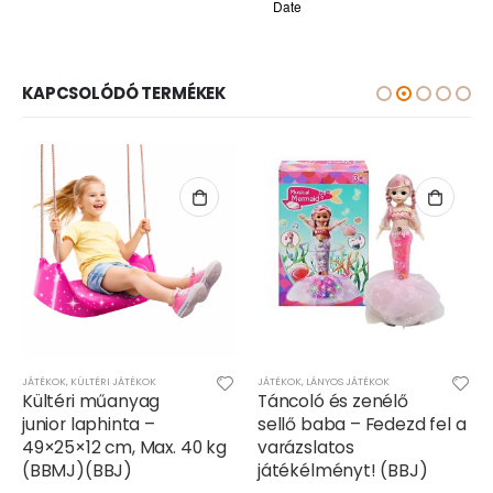
KAPCSOLÓDÓ TERMÉKEK
JÁTÉKOK
,
KÜLTÉRI JÁTÉKOK
JÁTÉKOK
,
LÁNYOS JÁTÉKOK
Kültéri műanyag
Táncoló és zenélő
junior laphinta –
sellő baba – Fedezd fel a
49×25×12 cm, Max. 40 kg
varázslatos
(BBMJ)(BBJ)
játékélményt! (BBJ)