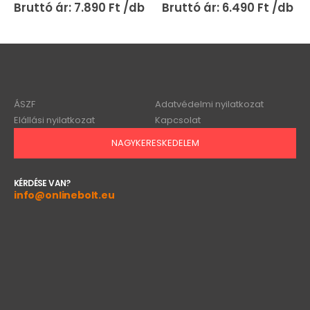
7.890
Ft
6.490
Ft
ÁSZF
Adatvédelmi nyilatkozat
Elállási nyilatkozat
Kapcsolat
NAGYKERESKEDELEM
KÉRDÉSE VAN?
info@onlinebolt.eu