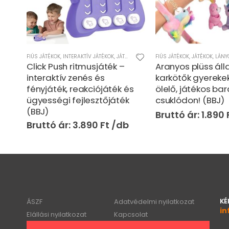
FIÚS JÁTÉKOK
,
INTERAKTÍV JÁTÉKOK
,
JÁTÉKOK
,
LÁNYOS JÁTÉKOK
FIÚS JÁTÉKOK
,
JÁTÉKOK
,
LÁNY
Click Push ritmusjáték –
Aranyos plüss áll
bor
interaktív zenés és
karkötők gyereke
fényjáték, reakciójáték és
ölelő, játékos ba
BBJ)
ügyességi fejlesztőjáték
csuklódon! (BBJ)
(BBJ)
1.890
3.890
Ft
KÉ
ÁSZF
Adatvédelmi nyilatkozat
in
Elállási nyilatkozat
Kapcsolat