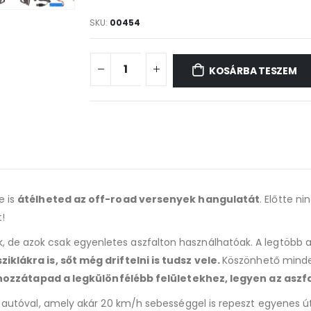
SKU:
00454
KOSÁRBA TESZEM
e is
átélheted az off-road versenyek hangulatát
. Előtte n
!
de azok csak egyenletes aszfalton használhatóak. A legtöbb a h
klákra is, sőt még driftelni is tudsz vele.
Köszönhető mindez
 hozzátapad a legkülönfélébb felületekhez, legyen az aszfa
ós autóval, amely akár 20 km/h sebességgel is repeszt egyenes 