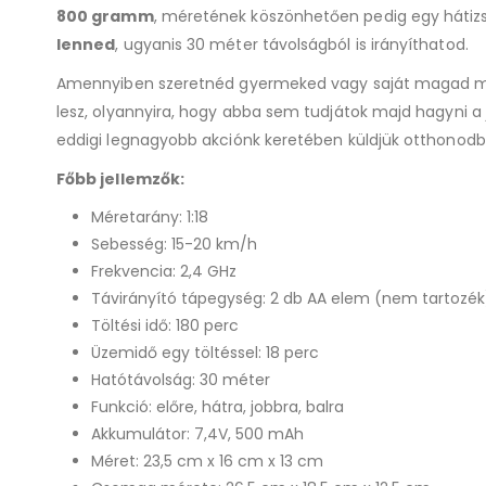
800
gramm
, méretének köszönhetően pedig egy hátizs
lenned
, ugyanis 30 méter távolságból is irányíthatod.
Amennyiben szeretnéd gyermeked vagy saját magad megle
lesz, olyannyira, hogy abba sem tudjátok majd hagyni a 
eddigi legnagyobb akciónk keretében küldjük otthonodb
Főbb jellemzők:
Méretarány: 1:18
Sebesség: 15-20 km/h
Frekvencia: 2,4 GHz
Távirányító tápegység: 2 db AA elem (nem tartozék
Töltési idő: 180 perc
Üzemidő egy töltéssel: 18 perc
Hatótávolság: 30 méter
Funkció: előre, hátra, jobbra, balra
Akkumulátor: 7,4V, 500 mAh
Méret: 23,5 cm x 16 cm x 13 cm