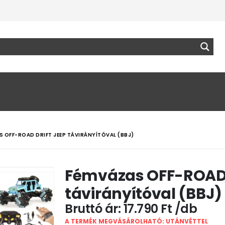
S OFF-ROAD DRIFT JEEP TÁVIRÁNYÍTÓVAL (BBJ)
Fémvázas OFF-ROAD 
távirányítóval (BBJ)
17.790
Ft
A TERMÉK MEGVÁSÁROLHATÓ: UTÁNVÉTTEL