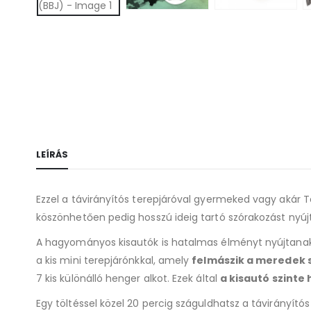
LEÍRÁS
Ezzel a távirányítós terepjáróval gyermeked vagy akár T
köszönhetően pedig hosszú ideig tartó szórakozást nyújt
A hagyományos kisautók is hatalmas élményt nyújtanak, 
a kis mini terepjárónkkal, amely
felmászik a meredek szi
7 kis különálló henger alkot. Ezek által
a kisautó szinte
Egy töltéssel közel 20 percig száguldhatsz a távirányít