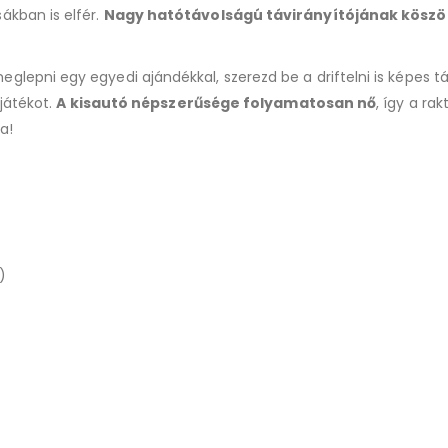
ákban is elfér.
Nagy hatótávolságú
távirányítójának kösz
pni egy egyedi ajándékkal, szerezd be a driftelni is képes tá
játékot.
A kisautó népszerűsége
folyamatosan nő
, így a ra
a!
)