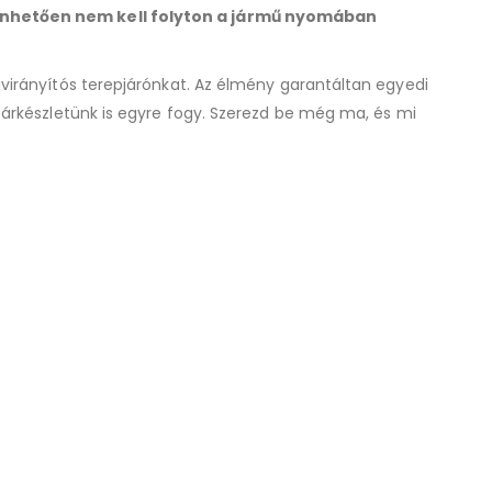
önhetően nem kell folyton a jármű nyomában
virányítós terepjárónkat. Az élmény garantáltan egyedi
ktárkészletünk is egyre fogy. Szerezd be még ma, és mi