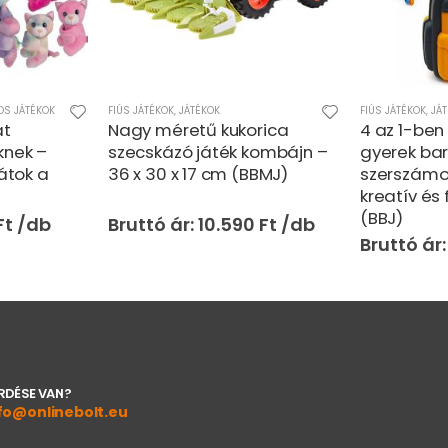
OS JÁTÉKOK
FIÚS JÁTÉKOK
,
JÁTÉKOK
FIÚS JÁTÉKOK
,
JÁ
at
Nagy méretű kukorica
4 az 1-ben
knek –
szecskázó játék kombájn –
gyerek bar
rátok a
36 x 30 x 17 cm (BBMJ)
szerszámo
kreatív és 
(BBJ)
Ft
10.590
Ft
RDÉSE VAN?
fo@onlinebolt.eu