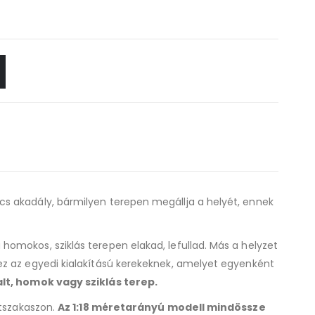
incs akadály, bármilyen terepen megállja a helyét, ennek
omokos, sziklás terepen elakad, lefullad. Más a helyzet
 az egyedi kialakítású kerekeknek, amelyet egyenként
lt, homok vagy sziklás terep.
útszakaszon.
Az 1:18 méretarányú modell mindössze