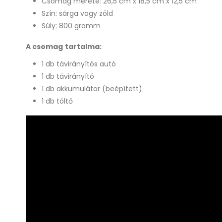
Csomag mérete: 26,5 cm x 18,5 cm x 12,5 cm
Szín: sárga vagy zöld
Súly: 800 gramm
A csomag tartalma:
1 db távirányítós autó
1 db távirányító
1 db akkumulátor (beépített)
1 db töltő