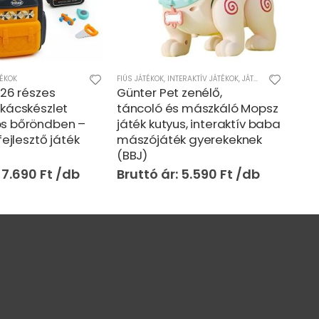
TÉKOK
FIÚS JÁTÉKOK
,
INTERAKTÍV JÁTÉKOK
,
JÁTÉKOK
,
LÁNYOS JÁT
FIÚS 
 26 részes
Günter Pet zenélő,
Sup 
kácskészlet
táncoló és mászkáló Mopsz
ját
s bőröndben –
játék kutyus, interaktív baba
ját
fejlesztő játék
mászójáték gyerekeknek
beé
(BBJ)
7.690
Ft
5.590
Ft