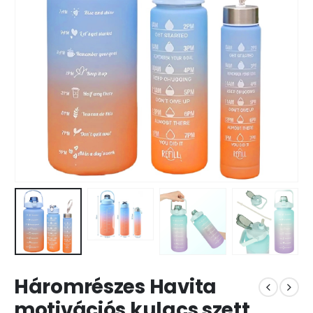
Háromrészes Havita
motivációs kulacs szett,