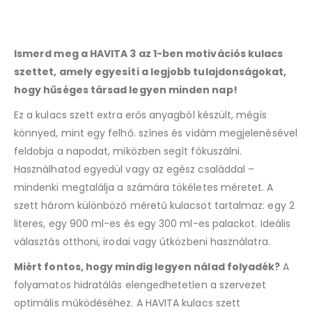
join
the
waitlist
Ismerd meg a HAVITA 3 az 1-ben motivációs kulacs
for
this
szettet, amely egyesíti a legjobb tulajdonságokat,
product
hogy hűséges társad legyen minden nap!
Ez a kulacs szett extra erős anyagból készült, mégis
könnyed, mint egy felhő. színes és vidám megjelenésével
feldobja a napodat, miközben segít fókuszálni.
Használhatod egyedül vagy az egész családdal –
mindenki megtalálja a számára tökéletes méretet. A
szett három különböző méretű kulacsot tartalmaz: egy 2
literes, egy 900 ml-es és egy 300 ml-es palackot. Ideális
választás otthoni, irodai vagy útközbeni használatra.
Miért fontos, hogy mindig legyen nálad folyadék?
A
folyamatos hidratálás elengedhetetlen a szervezet
optimális működéséhez. A HAVITA kulacs szett