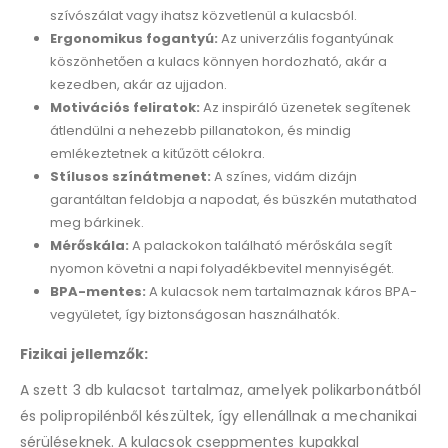
szívószálat vagy ihatsz közvetlenül a kulacsból.
Ergonomikus fogantyú:
Az univerzális fogantyúnak
köszönhetően a kulacs könnyen hordozható, akár a
kezedben, akár az ujjadon.
Motivációs feliratok:
Az inspiráló üzenetek segítenek
átlendülni a nehezebb pillanatokon, és mindig
emlékeztetnek a kitűzött célokra.
Stílusos színátmenet:
A színes, vidám dizájn
garantáltan feldobja a napodat, és büszkén mutathatod
meg bárkinek.
Mérőskála:
A palackokon található mérőskála segít
nyomon követni a napi folyadékbevitel mennyiségét.
BPA-mentes:
A kulacsok nem tartalmaznak káros BPA-
vegyületet, így biztonságosan használhatók.
Fizikai jellemzők:
A szett 3 db kulacsot tartalmaz, amelyek polikarbonátból
és polipropilénből készültek, így ellenállnak a mechanikai
sérüléseknek. A kulacsok cseppmentes kupakkal