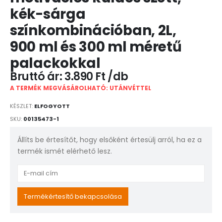
kék-sárga
színkombinációban, 2L,
900 ml és 300 ml méretű
palackokkal
3.890
Ft
A TERMÉK MEGVÁSÁROLHATÓ: UTÁNVÉTTEL
KÉSZLET:
ELFOGYOTT
SKU:
00135473-1
Állíts be értesítőt, hogy elsőként értesülj arról, ha ez a
termék ismét elérhető lesz.
Enter
your
email
Termékértesítő bekapcsolása
address
to