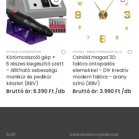
OTTHON
,
SZÉPSÉGÁPOLÁS
FALIÓRA - ÉBRESZTŐÓRA/ASZTALI ÓRA
,
OTTHON
Körömcsiszoló gép +
Csináld magad 3D
6 részes kiegészítő szett
falióra öntapadós
– állítható sebességű
elemekkel – DIY kreatív
manikűr és pedikűr
modern falióra – arany
készlet (BBV)
színű (BBV)
6.390
Ft
3.990
Ft
ÁSZF
Adatvédelmi nyilatkozat