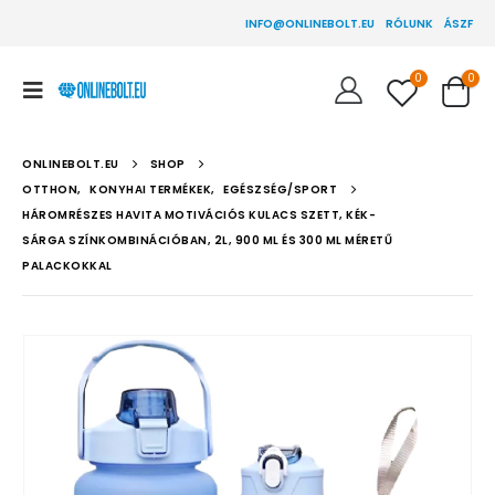
INFO@ONLINEBOLT.EU
RÓLUNK
ÁSZF
0
0
ONLINEBOLT.EU
SHOP
OTTHON
,
KONYHAI TERMÉKEK
,
EGÉSZSÉG/SPORT
HÁROMRÉSZES HAVITA MOTIVÁCIÓS KULACS SZETT, KÉK-
SÁRGA SZÍNKOMBINÁCIÓBAN, 2L, 900 ML ÉS 300 ML MÉRETŰ
PALACKOKKAL