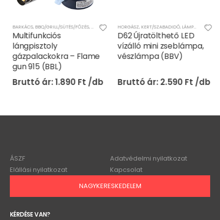
BARKÁCS
,
BBQ/GRILL/SÜTÉS/FŐZÉS
,
KERT/SZABADIDŐ
HORGÁSZ
,
KONYHAI TERMÉKEK
,
KERT/SZABADIDŐ
,
OTTHON
,
LÁMPÁK
Multifunkciós
D62 Újratölthető LED
lángpisztoly
vízálló mini zseblámpa,
gázpalackokra – Flame
vészlámpa (BBV)
gun 915 (BBL)
1.890
Ft
2.590
Ft
ÁSZF
Adatvédelmi nyilatkozat
Elállási nyilatkozat
Kapcsolat
NAGYKERESKEDELEM
KÉRDÉSE VAN?
info@onlinebolt.eu