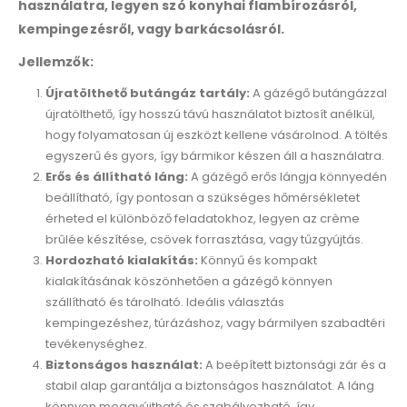
használatra, legyen szó konyhai flambírozásról,
kempingezésről, vagy barkácsolásról.
Jellemzők:
Újratölthető butángáz tartály:
A gázégő butángázzal
újratölthető, így hosszú távú használatot biztosít anélkül,
hogy folyamatosan új eszközt kellene vásárolnod. A töltés
egyszerű és gyors, így bármikor készen áll a használatra.
Erős és állítható láng:
A gázégő erős lángja könnyedén
beállítható, így pontosan a szükséges hőmérsékletet
érheted el különböző feladatokhoz, legyen az crème
brûlée készítése, csövek forrasztása, vagy tűzgyújtás.
Hordozható kialakítás:
Könnyű és kompakt
kialakításának köszönhetően a gázégő könnyen
szállítható és tárolható. Ideális választás
kempingezéshez, túrázáshoz, vagy bármilyen szabadtéri
tevékenységhez.
Biztonságos használat:
A beépített biztonsági zár és a
stabil alap garantálja a biztonságos használatot. A láng
könnyen meggyújtható és szabályozható, így