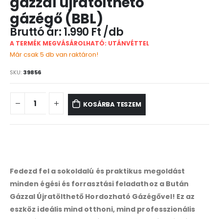
gázzal újratölthető
gázégő (BBL)
1.990
Ft
A TERMÉK MEGVÁSÁROLHATÓ: UTÁNVÉTTEL
Már csak 5 db van raktáron!
SKU:
39856
KOSÁRBA TESZEM
Fedezd fel a sokoldalú és praktikus megoldást
minden égési és forrasztási feladathoz a Bután
Gázzal Újratölthető Hordozható Gázégővel! Ez az
eszköz ideális mind otthoni, mind professzionális