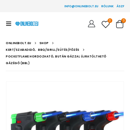
INFO@ONLINEBOLT.EU
RÓLUNK
ÁSZF
0
0
ONLINEBOLT.EU
SHOP
KERT/SZABADIDŐ
,
BBQ/GRILL/SÜTÉS/FŐZÉS
POCKETFLAME HORDOZHATÓ, BUTÁN GÁZZAL ÚJRATÖLTHETŐ
GÁZÉGŐ (BBL)