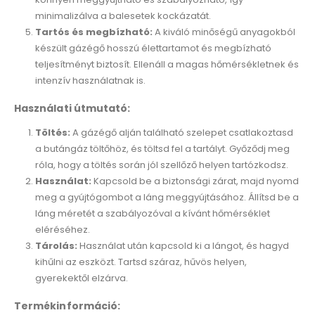
minimalizálva a balesetek kockázatát.
Tartós és megbízható:
A kiváló minőségű anyagokból
készült gázégő hosszú élettartamot és megbízható
teljesítményt biztosít. Ellenáll a magas hőmérsékletnek és
intenzív használatnak is.
Használati útmutató:
Töltés:
A gázégő alján található szelepet csatlakoztasd
a butángáz töltőhöz, és töltsd fel a tartályt. Győződj meg
róla, hogy a töltés során jól szellőző helyen tartózkodsz.
Használat:
Kapcsold be a biztonsági zárat, majd nyomd
meg a gyújtógombot a láng meggyújtásához. Állítsd be a
láng méretét a szabályozóval a kívánt hőmérséklet
eléréséhez.
Tárolás:
Használat után kapcsold ki a lángot, és hagyd
kihűlni az eszközt. Tartsd száraz, hűvös helyen,
gyerekektől elzárva.
Termékinformáció: