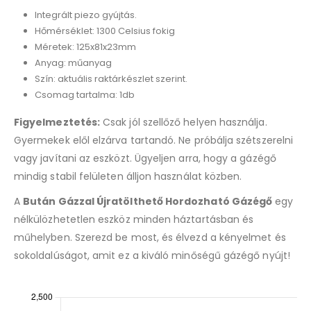
Integrált piezo gyújtás.
Hőmérséklet: 1300 Celsius fokig
Méretek: 125x81x23mm
Anyag: műanyag
Szín: aktuális raktárkészlet szerint.
Csomag tartalma: 1db
Figyelmeztetés:
Csak jól szellőző helyen használja.
Gyermekek elől elzárva tartandó. Ne próbálja szétszerelni
vagy javítani az eszközt. Ügyeljen arra, hogy a gázégő
mindig stabil felületen álljon használat közben.
A
Bután Gázzal Újratölthető Hordozható Gázégő
egy
nélkülözhetetlen eszköz minden háztartásban és
műhelyben. Szerezd be most, és élvezd a kényelmet és
sokoldalúságot, amit ez a kiváló minőségű gázégő nyújt!