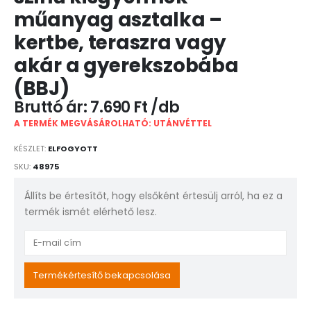
műanyag asztalka –
kertbe, teraszra vagy
akár a gyerekszobába
(BBJ)
7.690
Ft
A TERMÉK MEGVÁSÁROLHATÓ: UTÁNVÉTTEL
KÉSZLET:
ELFOGYOTT
SKU:
48975
Állíts be értesítőt, hogy elsőként értesülj arról, ha ez a
termék ismét elérhető lesz.
Enter
your
email
Termékértesítő bekapcsolása
address
to