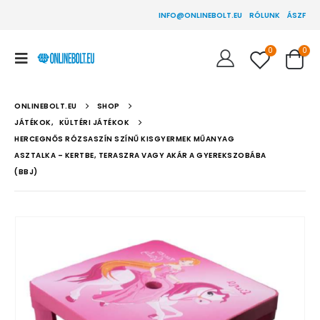
INFO@ONLINEBOLT.EU
RÓLUNK
ÁSZF
0
0
ONLINEBOLT.EU
SHOP
JÁTÉKOK
,
KÜLTÉRI JÁTÉKOK
HERCEGNŐS RÓZSASZÍN SZÍNŰ KISGYERMEK MŰANYAG
ASZTALKA – KERTBE, TERASZRA VAGY AKÁR A GYEREKSZOBÁBA
(BBJ)