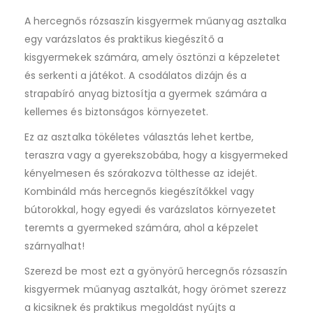
A hercegnős rózsaszín kisgyermek műanyag asztalka
egy varázslatos és praktikus kiegészítő a
kisgyermekek számára, amely ösztönzi a képzeletet
és serkenti a játékot. A csodálatos dizájn és a
strapabíró anyag biztosítja a gyermek számára a
kellemes és biztonságos környezetet.
Ez az asztalka tökéletes választás lehet kertbe,
teraszra vagy a gyerekszobába, hogy a kisgyermeked
kényelmesen és szórakozva tölthesse az idejét.
Kombináld más hercegnős kiegészítőkkel vagy
bútorokkal, hogy egyedi és varázslatos környezetet
teremts a gyermeked számára, ahol a képzelet
szárnyalhat!
Szerezd be most ezt a gyönyörű hercegnős rózsaszín
kisgyermek műanyag asztalkát, hogy örömet szerezz
a kicsiknek és praktikus megoldást nyújts a