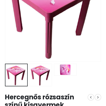
Hercegnős rózsaszín
színű kisgyermek