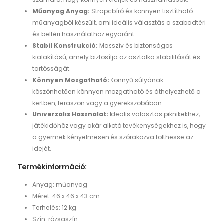
Műanyag Anyag:
Strapabíró és könnyen tisztítható
műanyagból készült, ami ideális választás a szabadtéri
és beltéri használathoz egyaránt.
Stabil Konstrukció:
Masszív és biztonságos
kialakítású, amely biztosítja az asztalka stabilitását és
tartósságát.
Könnyen Mozgatható:
Könnyű súlyának
köszönhetően könnyen mozgatható és áthelyezhető a
kertben, teraszon vagy a gyerekszobában.
Univerzális Használat:
Ideális választás piknikekhez,
játékidőhöz vagy akár alkotó tevékenységekhez is, hogy
a gyermek kényelmesen és szórakozva tölthesse az
idejét.
Termékinformáció:
Anyag: műanyag
Méret: 46 x 46 x 43 cm
Terhelés: 12 kg
Szín: rózsaszín