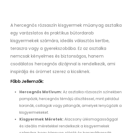
join
the
waitlist
for
A hercegnős rózsaszín kisgyermek műanyag asztalka
this
egy varázslatos és praktikus bútordarab
product
kisgyermekek számára, ideális választás kertbe,
teraszra vagy a gyerekszobába. Ez az asztalka
nemcsak kényelmes és biztonságos, hanem
csodálatos hercegnős dizájnnal is rendelkezik, ami
inspirálja és örömet szerez a kicsiknek.
Főbb Jellemzők:
Hercegnős Motívum:
Az asztalka rózsaszín színekben
pompázik, hercegnős témájú díszítéssel, mint például
koronák, csillagok vagy pillangók, amelyek lenyűgözik a
kisgyermekeket.
Kisgyermek Méretek:
Alacsony ülésmagassággal
és ideális méretekkel rendelkezik a kisgyermekek
számára, hogy könnyen elérjék és használhassák.