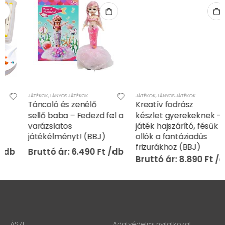
JÁTÉKOK
,
LÁNYOS JÁTÉKOK
JÁTÉKOK
,
LÁNYOS JÁTÉKOK
Táncoló és zenélő
Kreatív fodrász
sellő baba – Fedezd fel a
készlet gyerekeknek –
varázslatos
játék hajszárító, fésűk és
játékélményt! (BBJ)
ollók a fantáziadús
frizurákhoz (BBJ)
6.490
Ft
8.890
Ft