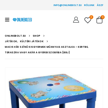
INFO@ONLINEBOLT.EU
RÓLUNK
ÁSZF
0
0
ONLINEBOLT.EU
SHOP
JÁTÉKOK
,
KÜLTÉRI JÁTÉKOK
MACIS KÉK SZÍNŰ KISGYERMEK MŰANYAG ASZTALKA – KERTBE,
TERASZRA VAGY AKÁR A GYEREKSZOBÁBA (BBJ)