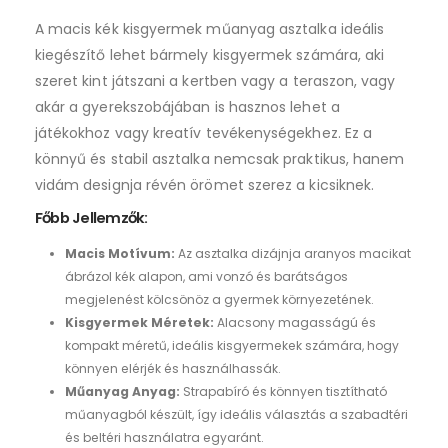
for
A macis kék kisgyermek műanyag asztalka ideális
this
kiegészítő lehet bármely kisgyermek számára, aki
product
szeret kint játszani a kertben vagy a teraszon, vagy
akár a gyerekszobájában is hasznos lehet a
játékokhoz vagy kreatív tevékenységekhez. Ez a
könnyű és stabil asztalka nemcsak praktikus, hanem
vidám designja révén örömet szerez a kicsiknek.
Főbb Jellemzők:
Macis Motívum:
Az asztalka dizájnja aranyos macikat
ábrázol kék alapon, ami vonzó és barátságos
megjelenést kölcsönöz a gyermek környezetének.
Kisgyermek Méretek:
Alacsony magasságú és
kompakt méretű, ideális kisgyermekek számára, hogy
könnyen elérjék és használhassák.
Műanyag Anyag:
Strapabíró és könnyen tisztítható
műanyagból készült, így ideális választás a szabadtéri
és beltéri használatra egyaránt.