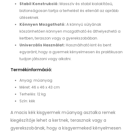
Stabil Konstrukció:
Masszív és stabil kialakítású,
biztonságosan tartja a terhelést és ellenáll az apróbb
ütéseknek.
Könnyen Mozgatható:
A könnyű súlyának
köszönhetően könnyen mozgatható és áthelyezhető a
kertben, teraszon vagy a gyerekszobában.
Univerzális Használat:
Használható kint és bent
egyaránt, hogy a gyermek kényelmesen és praktikusan
tudjon játszani vagy alkotni.
Termékinformáció:
Anyag: műanyag
Méret: 46 x 46 x 43 cm
Terhelés: 12 kg
Szín: kék
A macis kék kisgyermek műanyag asztalka remek
kiegészítője lehet a kertnek, terasznak vagy a
gyerekszobának, hogy a kisgyermeked kényelmesen