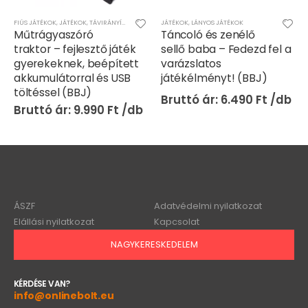
JÁTÉKOK
,
LÁNYOS JÁTÉKOK
FIÚS JÁTÉKOK
,
JÁTÉKOK
Táncoló és zenélő
Full speed racing
sellő baba – Fedezd fel a
forma 1 versenypálya két
varázslatos
szupergyors autóval (FX)
játékélményt! (BBJ)
(BBJ)
6.490
Ft
8.490
Ft
ÁSZF
Adatvédelmi nyilatkozat
Elállási nyilatkozat
Kapcsolat
NAGYKERESKEDELEM
KÉRDÉSE VAN?
info@onlinebolt.eu