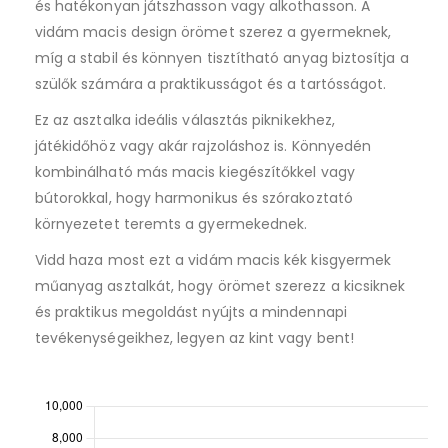
és hatékonyan játszhasson vagy alkothasson. A
vidám macis design örömet szerez a gyermeknek,
míg a stabil és könnyen tisztítható anyag biztosítja a
szülők számára a praktikusságot és a tartósságot.
Ez az asztalka ideális választás piknikekhez,
játékidőhöz vagy akár rajzoláshoz is. Könnyedén
kombinálható más macis kiegészítőkkel vagy
bútorokkal, hogy harmonikus és szórakoztató
környezetet teremts a gyermekednek.
Vidd haza most ezt a vidám macis kék kisgyermek
műanyag asztalkát, hogy örömet szerezz a kicsiknek
és praktikus megoldást nyújts a mindennapi
tevékenységeikhez, legyen az kint vagy bent!