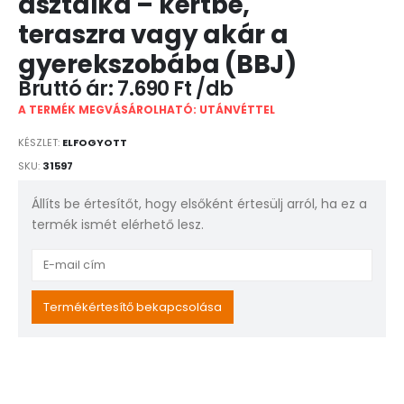
asztalka – kertbe,
teraszra vagy akár a
gyerekszobába (BBJ)
7.690
Ft
A TERMÉK MEGVÁSÁROLHATÓ: UTÁNVÉTTEL
KÉSZLET:
ELFOGYOTT
SKU:
31597
Állíts be értesítőt, hogy elsőként értesülj arról, ha ez a
termék ismét elérhető lesz.
Enter
your
email
Termékértesítő bekapcsolása
address
to
join
the
waitlist