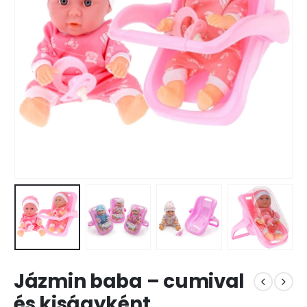
Jázmin baba – cumival
és kiságyként