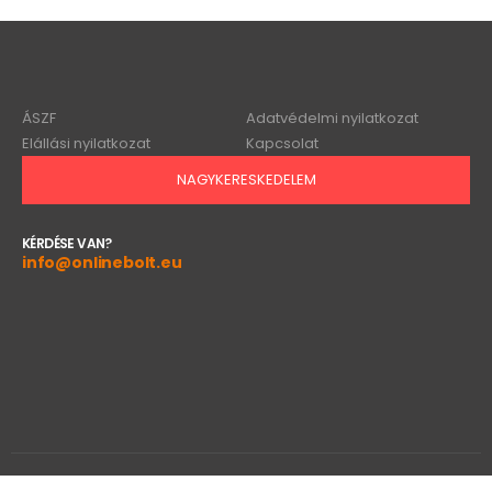
ÁSZF
Adatvédelmi nyilatkozat
Elállási nyilatkozat
Kapcsolat
NAGYKERESKEDELEM
KÉRDÉSE VAN?
info@onlinebolt.eu