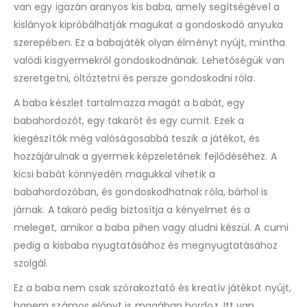
van egy igazán aranyos kis baba, amely segítségével a
kislányok kipróbálhatják magukat a gondoskodó anyuka
szerepében. Ez a babajáték olyan élményt nyújt, mintha
valódi kisgyermekről gondoskodnának. Lehetőségük van
szeretgetni, öltöztetni és persze gondoskodni róla.
A baba készlet tartalmazza magát a babát, egy
babahordozót, egy takarót és egy cumit. Ezek a
kiegészítők még valóságosabbá teszik a játékot, és
hozzájárulnak a gyermek képzeletének fejlődéséhez. A
kicsi babát könnyedén magukkal vihetik a
babahordozóban, és gondoskodhatnak róla, bárhol is
járnak. A takaró pedig biztosítja a kényelmet és a
meleget, amikor a baba pihen vagy aludni készül. A cumi
pedig a kisbaba nyugtatásához és megnyugtatásához
szolgál.
Ez a baba nem csak szórakoztató és kreatív játékot nyújt,
hanem számos előnyt is magában hordoz. Itt van