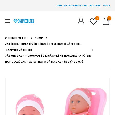
INFO@ONLINEBOLT.EU
RÓLUNK
ÁSZF
0
0
ONLINEBOLT.EU
SHOP
JÁTÉKOK
,
KREATÍV ÉS KÉSZSÉGFEJLESZTŐ JÁTÉKOK
,
LÁNYOS JÁTÉKOK
JÁZMIN BABA – CUMIVAL ÉS KISÁGYKÉNT HASZNÁLHATÓ 2IN1
HORDOZÓVAL – ALTATHATÓ JÁTÉKBABA (BBJ)(BBMJ)