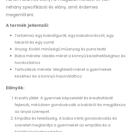
néhány specifikáció és előny, amit érdemes
megemlíteni:
A termék jellemzői:
Tartalmaz egy babafigurát, egy babahordozót, egy
takarót és egy cumit
Anyag: Kiváló minőségű műanyag és puha textil
Baba mérete: Ideális méret a könnyű kezelhetőséghez és
hordozáshoz
Tartozékok mérete: Megfelelő méret a gyermekek
kezéhez és a könnyű használathoz
Előnyök:
Kreatív játék: A gyermek képzeletét és kreativitását
fejleszti, miközben gondoskodik a babáról és megjátssza
az anyai szerepet.
Empátia és felelősség: A baba iránti gondoskodás és
szeretet megtanítja a gyermeket az empátia és a
felelősség fontosságára.