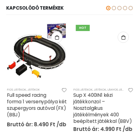
KAPCSOLÓDÓ TERMÉKEK
HOT
FIÚS JÁTÉKOK
,
JÁTÉKOK
FIÚS JÁTÉKOK
,
JÁTÉKOK
,
LÁNYOS JÁTÉKOK
,
TV-J
Full speed racing
Sup X 400IN1 kézi
forma 1 versenypálya két
játékkonzol –
szupergyors autóval (FX)
Nosztalgikus
(BBJ)
játékélmények 400
beépített játékkal (BBV)
8.490
Ft
4.990
Ft