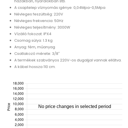
házakban, nyaralókban stb.
A csaptelep víznyomás igénye: 0,04Mpa-0,5Mpa
Névleges feszültség: 220V
Névleges frekvencia: 50Hz
Névleges teljesítmény: 3000W
Vízálló fokozat: IPX4
Csomag súlya: 1.3 kg
Anyag: fém, műanyag
Csatlakozó mérete: 3/8″
A termékek szabványos 220V-os dugaljjal vannak ellátva.
A kábel hossza 110 cm.