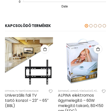
KAPCSOLÓDÓ TERMÉKEK
OTTHON
,
TV TARTÓ KONZOLOK
ÁGYNEMŰ, LEPEDŐ, TÖRÖLKÖZŐ
,
FŰTÉS, HŰTÉS
,
O
Univerzális fali TV
ALPINA elektromos
tartó konzol – 23″ – 65″
ágymelegítő – 60W
(BBL)
melegítő takaró, 80×150
cm (EDC)