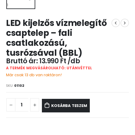
LED kijelzős vízmelegítő
csaptelep – fali
csatlakozású,
tusrózsával (BBL)
13.990
Ft
A TERMÉK MEGVÁSÁROLHATÓ: UTÁNVÉTTEL
Már csak 13 db van raktáron!
SKU:
01102
KOSÁRBA TESZEM