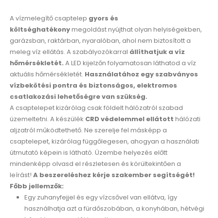
A vízmelegítő csaptelep
gyors és
költséghatékony
megoldást nyújthat olyan helyiségekben,
garázsban, raktárban, nyaralóban, ahol nem biztosított a
meleg víz ellátás. A szabályozókarral
állíthatjuk a víz
hőmérsékletét.
A LED kijelzőn folyamatosan láthatod a víz
aktuális hőmérsékletét.
Használatához egy szabványos
vízbekötési pontra és biztonságos, elektromos
csatlakozási lehetőségre van szükség.
A csaptelepet kizárólag csak földelt hálózatról szabad
üzemeltetni. A készülék
CRD védelemmel ellátott
hálózati
aljzatról működtethető. Ne szerelje fel másképp a
csaptelepet, kizárólag függőlegesen, ahogyan a használati
útmutató képein is látható. Üzembe helyezés előtt
mindenképp olvasd el részletesen és körültekintően a
leírást!
A beszereléshez kérje szakember segítségét!
Főbb jellemzők:
Egy zuhanyfejjel és egy vízcsővel van ellátva, így
használhatja azt a fürdőszobában, a konyhában, hétvégi