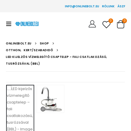
INFO@ONLINEBOLT.EU
RÓLUNK
ÁSZF
0
0
ONLINEBOLT.EU
SHOP
OTTHON
,
KERT/SZABADIDŐ
LED KIJELZŐS VÍZMELEGÍTŐ CSAPTELEP – FALI CSATLAKOZÁSÚ,
TUSRÓZSÁVAL (BBL)