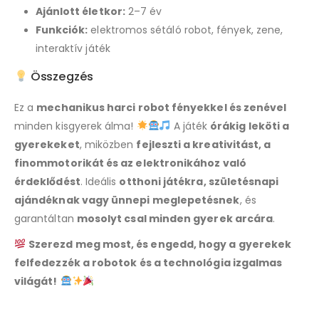
Ajánlott életkor:
2–7 év
Funkciók:
elektromos sétáló robot, fények, zene,
interaktív játék
Összegzés
Ez a
mechanikus harci robot fényekkel és zenével
minden kisgyerek álma!
A játék
órákig leköti a
gyerekeket
, miközben
fejleszti a kreativitást, a
finommotorikát és az elektronikához való
érdeklődést
. Ideális
otthoni játékra, születésnapi
ajándéknak vagy ünnepi meglepetésnek
, és
garantáltan
mosolyt csal minden gyerek arcára
.
Szerezd meg most, és engedd, hogy a gyerekek
felfedezzék a robotok és a technológia izgalmas
világát!