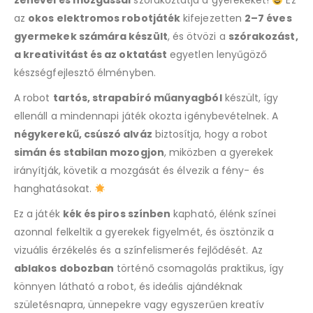
zenével és mozgással
szórakoztatja a gyerekeket!
Ez
az
okos elektromos robotjáték
kifejezetten
2–7 éves
gyermekek számára készült
, és ötvözi a
szórakozást,
a kreativitást és az oktatást
egyetlen lenyűgöző
készségfejlesztő élményben.
A robot
tartós, strapabíró műanyagból
készült, így
ellenáll a mindennapi játék okozta igénybevételnek. A
négykerekű, csúszó alváz
biztosítja, hogy a robot
simán és stabilan mozogjon
, miközben a gyerekek
irányítják, követik a mozgását és élvezik a fény- és
hanghatásokat.
Ez a játék
kék és piros színben
kapható, élénk színei
azonnal felkeltik a gyerekek figyelmét, és ösztönzik a
vizuális érzékelés és a színfelismerés fejlődését. Az
ablakos dobozban
történő csomagolás praktikus, így
könnyen látható a robot, és ideális ajándéknak
születésnapra, ünnepekre vagy egyszerűen kreatív