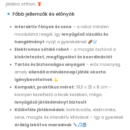
játékra otthon.
Főbb jellemzők és előnyök
Interaktív fények és zene
– a robot minden
mozdulatra reagál, így
lenyűgöző vizuális és
hangélményt
nyújt a gyerekeknek
Elektromos sétáló robot
– a mozgás ösztönzi a
kísérletezést, megfigyelést és koordinációt
Tartós és biztonságos anyagok
– erős műanyag,
amely
ellenáll a mindennapi játék okozta
igénybevételnek
Kompakt, praktikus méret:
19,5 x 25 x 8 cm –
könnyen kezelhető a kicsik kezében, mégis
lenyűgöző játékélményt biztosít
Különféle játékmódok:
barkácsolás, elektronika,
zene, mozgás és interaktív kihívások – így a gyerekek
órákig lekötve maradnak