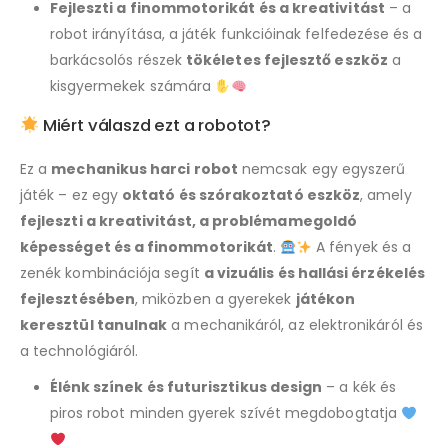
Fejleszti a finommotorikát és a kreativitást
– a
robot irányítása, a játék funkcióinak felfedezése és a
barkácsolós részek
tökéletes fejlesztő eszköz
a
kisgyermekek számára
Miért válaszd ezt a robotot?
Ez a
mechanikus harci robot
nemcsak egy egyszerű
játék – ez egy
oktató és szórakoztató eszköz
, amely
fejleszti a kreativitást, a problémamegoldó
képességet és a finommotorikát
.
A fények és a
zenék kombinációja segít
a vizuális és hallási érzékelés
fejlesztésében
, miközben a gyerekek
játékon
keresztül tanulnak
a mechanikáról, az elektronikáról és
a technológiáról.
Élénk színek és futurisztikus design
– a kék és
piros robot minden gyerek szívét megdobogtatja