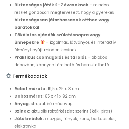
Biztonságos játék 2–7 éveseknek
– minden
részlet gondosan megtervezett, hogy a gyerekek
biztonságosan játszhassanak otthon vagy
barátokkal
Tökéletes ajándék születésnapra vagy
ünnepekre
– izgalmas, látványos és interaktív
élményt nyújt minden kicsinek
Praktikus csomagolás és tárolás
– ablakos
dobozban, könnyen tárolható és bemutatható
Termékadatok
Robot mérete:
19,5 x 25 x 8 cm
Dobozméret:
85 x 41 x 92 cm
Anyag:
strapabíró műanyag
Színek:
aktuális raktárkészlet szerint (kék-piros)
Játékmódok:
mozgás, fények, zene, barkácsolás,
elektronika