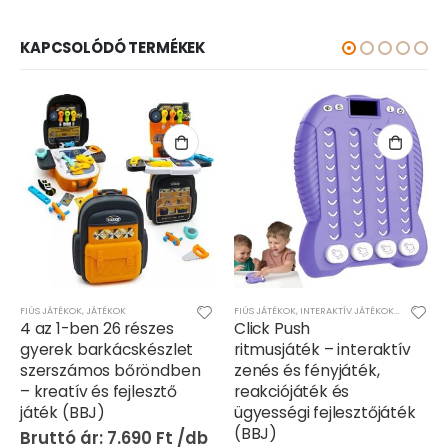
KAPCSOLÓDÓ TERMÉKEK
FIÚS JÁTÉKOK
,
JÁTÉKOK
FIÚS JÁTÉKOK
,
INTERAKTÍV JÁTÉKOK
,
JÁTÉKOK
,
L
4 az 1-ben 26 részes
Click Push
gyerek barkácskészlet
ritmusjáték – interaktív
szerszámos bőröndben
zenés és fényjáték,
– kreatív és fejlesztő
reakciójáték és
játék (BBJ)
ügyességi fejlesztőjáték
(BBJ)
7.690
Ft