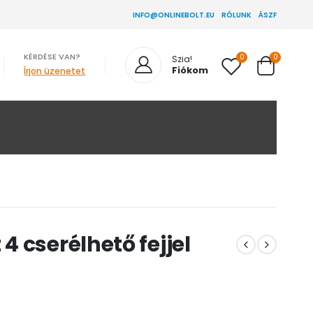
INFO@ONLINEBOLT.EU
RÓLUNK
ÁSZF
KÉRDÉSE VAN?
0
0
Szia!
Fiókom
Írjon üzenetet
 cserélhető fejjel