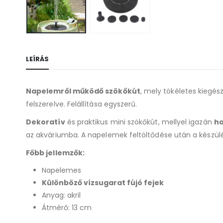
LEÍRÁS
Napelemről működő szökőkút
, mely tökéletes kiegé
felszerelve. Felállítása egyszerű.
Dekoratív
és praktikus mini szökőkút, mellyel igazán
ha
az akváriumba. A napelemek feltöltődése után a készülé
Főbb jellemzők:
Napelemes
Különböző vízsugarat fújó fejek
Anyag: akril
Átmérő: 13 cm