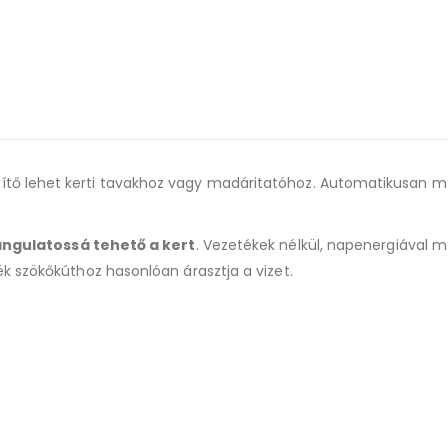
szítő lehet kerti tavakhoz vagy madáritatóhoz. Automatikusan m
ngulatossá tehető a kert
. Vezetékek nélkül, napenergiával m
k szökőkúthoz hasonlóan árasztja a vizet.