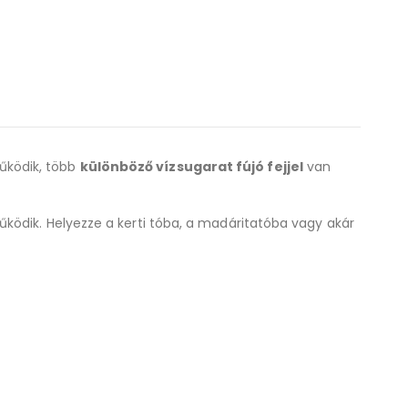
űködik, több
különböző vízsugarat fújó fejjel
van
űködik. Helyezze a kerti tóba, a madáritatóba vagy akár