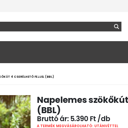
ŐKÚT 4 CSERÉLHETŐ FEJJEL (BBL)
Napelemes szökőkút 4
(BBL)
5.390
Ft
A TERMÉK MEGVÁSÁROLHATÓ: UTÁNVÉTTEL