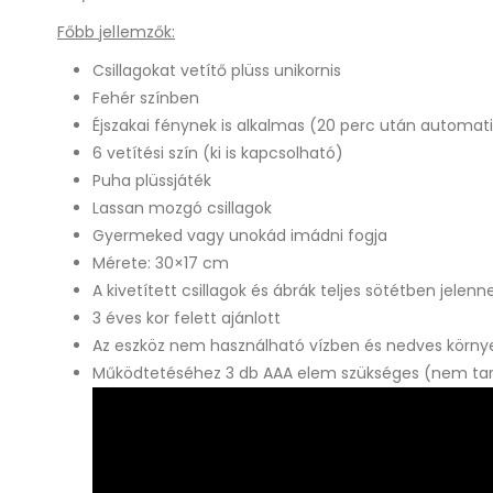
Főbb jellemzők:
Csillagokat vetítő plüss unikornis
Fehér színben
Éjszakai fénynek is alkalmas (20 perc után automat
6 vetítési szín (ki is kapcsolható)
Puha plüssjáték
Lassan mozgó csillagok
Gyermeked vagy unokád imádni fogja
Mérete: 30×17 cm
A kivetített csillagok és ábrák teljes sötétben jele
3 éves kor felett ajánlott
Az eszköz nem használható vízben és nedves körn
Működtetéséhez 3 db AAA elem szükséges (nem tar