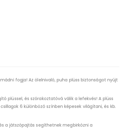
mádni fogja! Az ölelnivaló, puha plüss biztonságot nyújt
 plüssel, és szórakoztatóvá válik a lefekvés! A plüss
llagok 6 különböző színben képesek világítani, és kb.
és a játszópajtás segíthetnek megbirkózni a