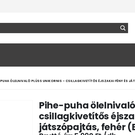
-PUHA ÖLELNIVALÓ PLÜSS UNIKORNIS – CSILLAGKIVETÍTŐS ÉJSZAKAI FÉNY ÉS JÁ
Pihe-puha ölelnivaló
csillagkivetítős éjsz
játszópajtás, fehér 