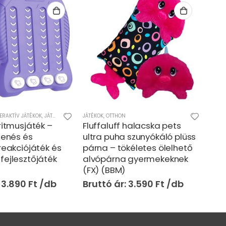
ERAKTÍV JÁTÉKOK
,
JÁTÉKOK
,
LÁNYOS JÁTÉKOK
JÁTÉKOK
,
OTTHON
JÁTÉK
ritmusjáték –
Fluffaluff halacska pets
Tán
 zenés és
ultra puha szunyókáló plüss
bab
 reakciójáték és
párna – tökéletes ölelhető
var
fejlesztőjáték
alvópárna gyermekeknek
(BB
(FX) (BBM)
3.890
Ft
3.590
Ft