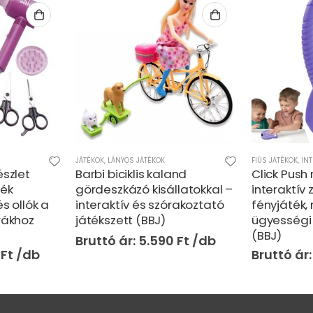
JÁTÉKOK
,
LÁNYOS JÁTÉKOK
FIÚS JÁTÉKOK
,
INT
észlet
Barbi biciklis kaland
Click Push 
ték
gördeszkázó kisállatokkal –
interaktív
és ollók a
interaktív és szórakoztató
fényjáték,
rákhoz
játékszett (BBJ)
ügyességi 
(BBJ)
5.590
Ft
0
Ft