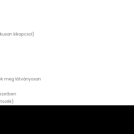
ikusan kikapcsol)
nnek meg látványosan
yezetben
tozék)