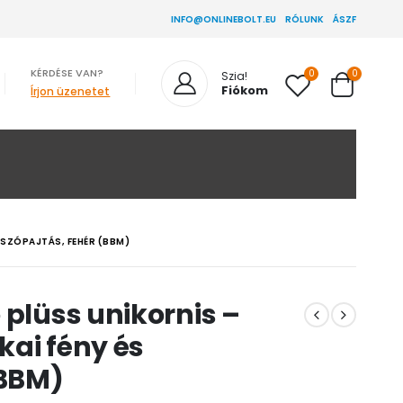
INFO@ONLINEBOLT.EU
RÓLUNK
ÁSZF
KÉRDÉSE VAN?
0
0
Szia!
Fiókom
Írjon üzenetet
TSZÓPAJTÁS, FEHÉR (BBM)
 plüss unikornis –
akai fény és
(BBM)