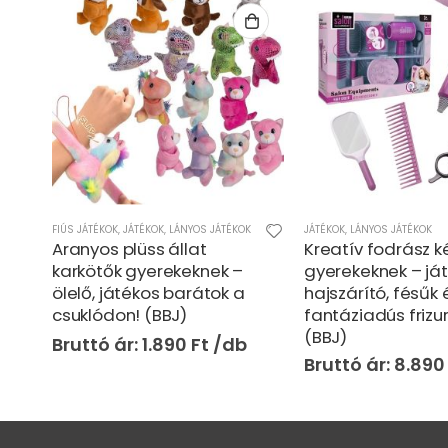
FIÚS JÁTÉKOK
,
,
LÁNYOS JÁTÉKOK
JÁTÉKOK
,
LÁNYOS JÁTÉKOK
JÁTÉKOK
,
LÁNYOS JÁTÉKOK
Aranyos plüss állat
Kreatív fodrász k
ló
karkötők gyerekeknek –
gyerekeknek – já
)
ölelő, játékos barátok a
hajszárító, fésűk 
csuklódon! (BBJ)
fantáziadús frizu
(BBJ)
1.890
Ft
8.89