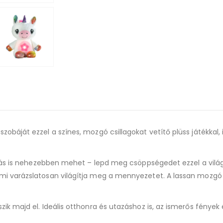
áját ezzel a színes, mozgó csillagokat vetítő plüss játékkal, i
ás is nehezebben mehet – lepd meg csöppségedet ezzel a világító
varázslatosan világítja meg a mennyezetet. A lassan mozgó csi
 majd el. Ideális otthonra és utazáshoz is, az ismerős fények 