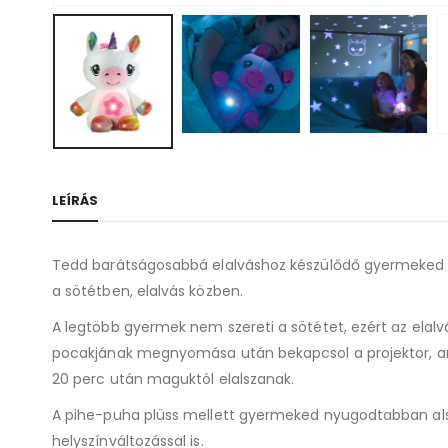
LEÍRÁS
Tedd barátságosabbá elalváshoz készülődő gyermeked szob
a sötétben, elalvás közben.
A legtöbb gyermek nem szereti a sötétet, ezért az elalv
pocakjának megnyomása után bekapcsol a projektor, ami 
20 perc után maguktól elalszanak.
A pihe-puha plüss mellett gyermeked nyugodtabban alszik
helyszínváltozással is.