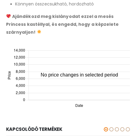
Könnyen összecsukható, hordozható
Ajándékozd meg kislányodat ezzel a mesés
Princess kastéllyal, és engedd, hogy a képzelete
szárnyaljon!
KAPCSOLÓDÓ TERMÉKEK