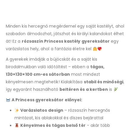
Minden kis hercegnő megérdemel egy saját kastélyt, ahol
szabadon álmodozhat, játszhat és királyi kalandokat élhet
át! Ez a
rózsaszín Princess kastély gyereksátor
egy
varázslatos hely, ahol a fantázia életre kel
A gyerekek imádják a bújócskát és a saját kis
birodalmukban való időtöltést – ebben a
tágas,
130×130×100 cm-es sátorban
most mindezt
kényelmesen megtehetik! Kialakítása
stabil és minőségi
,
így egyaránt használható
beltéren és a kertben
is
A Princess gyereksátor előnyei:
Varázslatos design
– rózsaszín hercegnős
mintázat, kis ablakokkal és díszes bejárattal
Kényelmes és tágas belső tér
– akár több