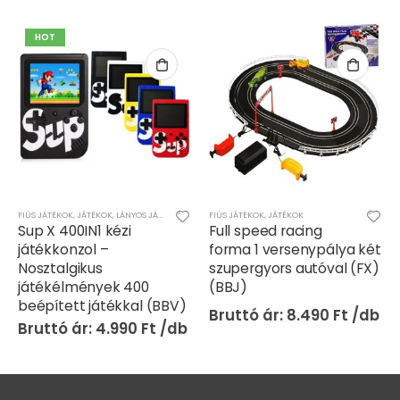
HOT
FIÚS JÁTÉKOK
,
JÁTÉKOK
,
LÁNYOS JÁTÉKOK
,
TV-JÁTÉK - ONLINE JÁTÉK
FIÚS JÁTÉKOK
,
JÁTÉKOK
Sup X 400IN1 kézi
Full speed racing
játékkonzol –
forma 1 versenypálya két
Nosztalgikus
szupergyors autóval (FX)
játékélmények 400
(BBJ)
beépített játékkal (BBV)
8.490
Ft
4.990
Ft