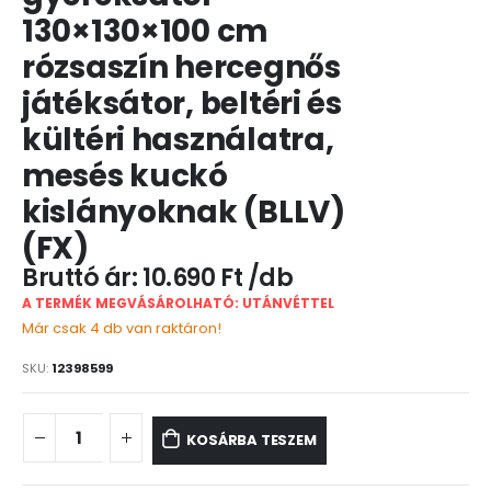
130×130×100 cm
rózsaszín hercegnős
játéksátor, beltéri és
kültéri használatra,
mesés kuckó
kislányoknak (BLLV)
(FX)
10.690
Ft
A TERMÉK MEGVÁSÁROLHATÓ: UTÁNVÉTTEL
Már csak 4 db van raktáron!
SKU:
12398599
KOSÁRBA TESZEM