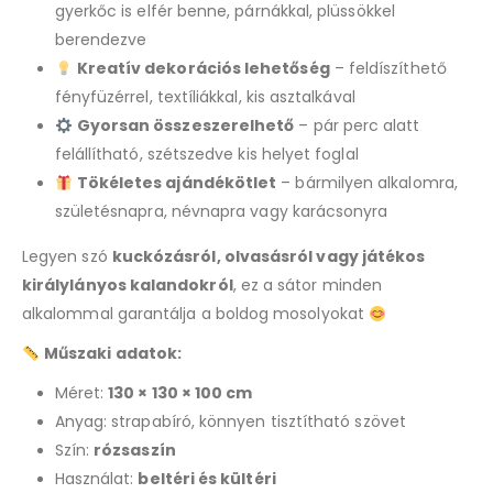
gyerkőc is elfér benne, párnákkal, plüssökkel
berendezve
Kreatív dekorációs lehetőség
– feldíszíthető
fényfüzérrel, textíliákkal, kis asztalkával
Gyorsan összeszerelhető
– pár perc alatt
felállítható, szétszedve kis helyet foglal
Tökéletes ajándékötlet
– bármilyen alkalomra,
születésnapra, névnapra vagy karácsonyra
Legyen szó
kuckózásról, olvasásról vagy játékos
királylányos kalandokról
, ez a sátor minden
alkalommal garantálja a boldog mosolyokat
Műszaki adatok:
Méret:
130 × 130 × 100 cm
Anyag: strapabíró, könnyen tisztítható szövet
Szín:
rózsaszín
Használat:
beltéri és kültéri