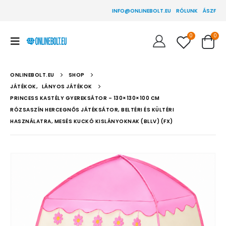
INFO@ONLINEBOLT.EU
RÓLUNK
ÁSZF
0
0
ONLINEBOLT.EU
SHOP
JÁTÉKOK
,
LÁNYOS JÁTÉKOK
PRINCESS KASTÉLY GYEREKSÁTOR – 130×130×100 CM
RÓZSASZÍN HERCEGNŐS JÁTÉKSÁTOR, BELTÉRI ÉS KÜLTÉRI
HASZNÁLATRA, MESÉS KUCKÓ KISLÁNYOKNAK (BLLV) (FX)