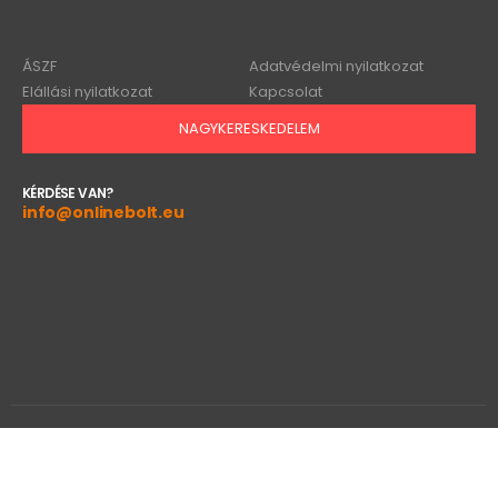
ÁSZF
Adatvédelmi nyilatkozat
Elállási nyilatkozat
Kapcsolat
NAGYKERESKEDELEM
KÉRDÉSE VAN?
info@onlinebolt.eu