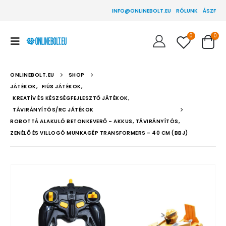
INFO@ONLINEBOLT.EU
RÓLUNK
ÁSZF
0
0
ONLINEBOLT.EU
SHOP
JÁTÉKOK
,
FIÚS JÁTÉKOK
,
KREATÍV ÉS KÉSZSÉGFEJLESZTŐ JÁTÉKOK
,
TÁVIRÁNYÍTÓS/RC JÁTÉKOK
ROBOTTÁ ALAKULÓ BETONKEVERŐ – AKKUS, TÁVIRÁNYÍTÓS,
ZENÉLŐ ÉS VILLOGÓ MUNKAGÉP TRANSFORMERS – 40 CM (BBJ)