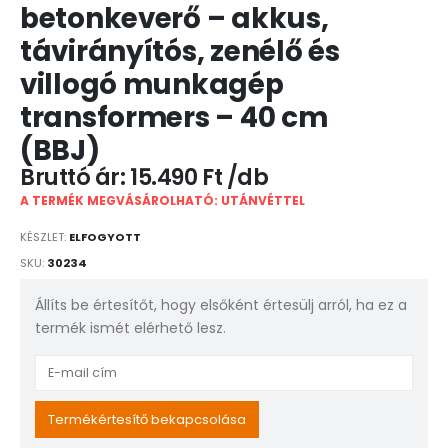
betonkeverő – akkus,
távirányítós, zenélő és
villogó munkagép
transformers – 40 cm
(BBJ)
15.490
Ft
A TERMÉK MEGVÁSÁROLHATÓ: UTÁNVÉTTEL
KÉSZLET:
ELFOGYOTT
SKU:
30234
Állíts be értesítőt, hogy elsőként értesülj arról, ha ez a
termék ismét elérhető lesz.
Enter
your
email
Termékértesítő bekapcsolása
address