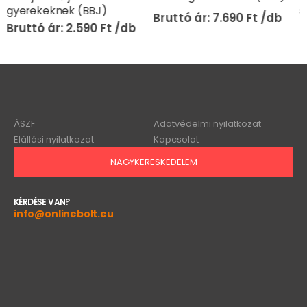
szórakoztató játék (BBJ)
7.690
Ft
2.990
Ft
ÁSZF
Adatvédelmi nyilatkozat
Elállási nyilatkozat
Kapcsolat
NAGYKERESKEDELEM
KÉRDÉSE VAN?
info@onlinebolt.eu