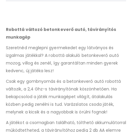
to
join
the
waitlist
Robottá változó betonkeverő autó, távirányítós
for
this
munkagép
product
Szeretnéd meglepni gyermekedet egy látványos és
izgalmas játékkal? A robottá alakuló betonkeverő autó
mozog, villog és zenél, így garantáltan minden gyerek
kedvenc, új játéka lesz!
Csak egy gombnyomás és a betonkeverő autó robottá
változik, a 2,4 Ghz-s távirányítónak köszönhetően. Ha
bekapcsolod a játék munkagépet világít, átalakulás
közben pedig zenélni is tud. Varázslatos csoda játék,
melynek a kicsik és a nagyobbak is örülni fognak!
A játékot a csomagban található, tölthető akkumulátorral
működtetheted, a távirányítóhoz pedig 2 db AA elemre