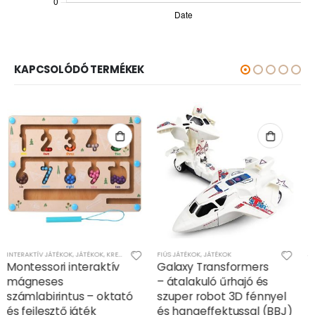
KAPCSOLÓDÓ TERMÉKEK
FIÚS JÁTÉKOK
,
JÁTÉKOK
JÁTÉKOK
Galaxy Transformers
Elektromos
– átalakuló űrhajó és
transformers pop it játék
szuper robot 3D fénnyel
– gyerekeknek és
és hangeffektussal (BBJ)
felnőtteknek egyaránt