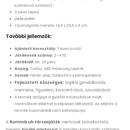
különböző színben)
2 joker lapka
játékalátét
Csomagolás mérete: 14,5 x 20,5 x 4 cm
További jellemzők:
Ajánlott korosztály:
7 éves kortól
Játékosok száma:
2–4 fő
Játékidő:
kb. 20 perc
Anyag:
Tartós, ABS műanyag lapkák
Színek:
Fehér alap, többszínű számlapkákkal
Fejlesztett készségek:
logikai gondolkodás,
memória, figyelem, koncentráció, szocializáció
A termék dizájnja a gyártói módosítások miatt
minimálisan eltérhet a képeken láthatótól. Az eltérés a
termék használatát nem befolyásolja.
A
Rummikub társasjáték
nemcsak szórakoztató,
hanem
kiváló agytorna
is minden korosztály számára.