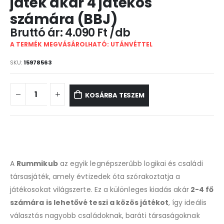
játék akár 4 játékos
számára (BBJ)
4.090
Ft
A TERMÉK MEGVÁSÁROLHATÓ: UTÁNVÉTTEL
SKU:
15978563
KOSÁRBA TESZEM
A
Rummikub
az egyik legnépszerűbb logikai és családi
társasjáték, amely évtizedek óta szórakoztatja a
játékosokat világszerte. Ez a különleges kiadás akár
2-4 fő
számára is lehetővé teszi a közös játékot
, így ideális
választás nagyobb családoknak, baráti társaságoknak