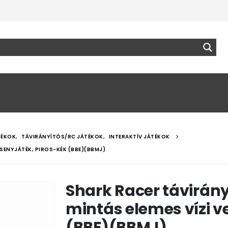
TÉKOK
,
TÁVIRÁNYÍTÓS/RC JÁTÉKOK
,
INTERAKTÍV JÁTÉKOK
RSENYJÁTÉK, PIROS-KÉK (BBE)(BBMJ)
Shark Racer távirány
mintás elemes vízi v
(BBE)(BBMJ)