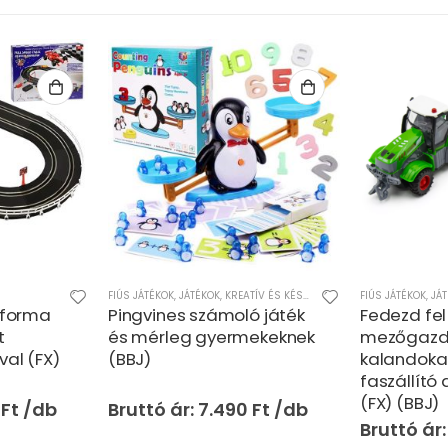
FIÚS JÁTÉKOK
,
JÁTÉKOK
,
KREATÍV ÉS KÉSZSÉGFEJLESZTŐ JÁTÉKOK
FIÚS JÁTÉKOK
,
,
LÁN
JÁ
g forma
Pingvines számoló játék
Fedezd fe
t
és mérleg gyermekeknek
mezőgazd
val (FX)
(BBJ)
kalandokat
faszállító
(FX) (BBJ)
0
Ft
7.490
Ft