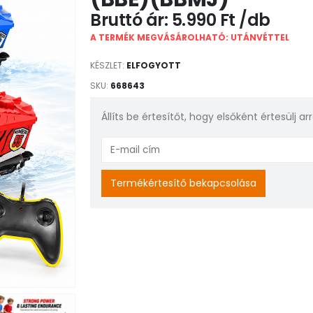
5.990
Ft
A TERMÉK MEGVÁSÁROLHATÓ: UTÁNVÉTTEL
KÉSZLET:
ELFOGYOTT
SKU:
668643
Állíts be értesítőt, hogy elsőként értesülj a
Enter
your
email
Termékértesítő bekapcsolása
address
to
join
the
waitlist
for
this