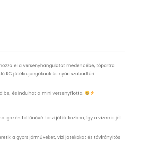
l hozza el a versenyhangulatot medencébe, tópartra
dő RC játékrajongóknak és nyári szabadtéri
 be, és indulhat a mini versenyflotta.
igazán feltűnővé teszi játék közben, így a vízen is jól
tik a gyors járműveket, vízi játékokat és távirányítós