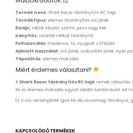
Műszaki adatok
Termék neve:
Shark Racer távirányítós RC hajó
Terméktípus:
elemes távirányítós vízi játék
Dizájn:
raktár készlet szerint, piros vagy kék
Irányítás:
vezeték nélküli távirányító
Felhasználás:
medence, tó, nyugodt vízfelület
Ajánlott használat:
vízi játék, szabadtéri játék, nyári 
Tápellátás:
elemes működés
Miért érdemes választani?
A
Shark Racer távirányítós RC hajó
remek választás, h
és az elemes működés együtt ideális kombinációt ad me
Ez a vízi versenyjáték igazi kis akciócsomag: látványos,
KAPCSOLÓDÓ TERMÉKEK