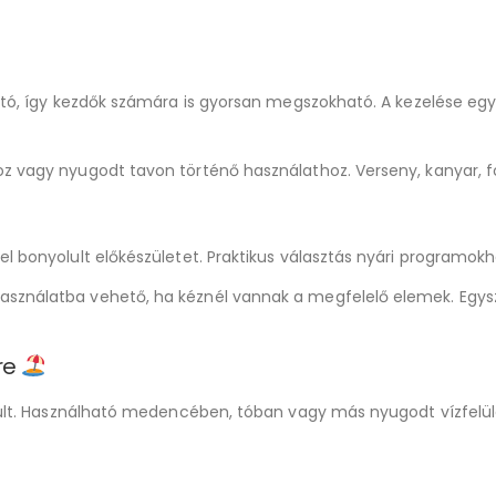
ható, így kezdők számára is gyorsan megszokható. A kezelése eg
z vagy nyugodt tavon történő használathoz. Verseny, kanyar, fo
el bonyolult előkészületet. Praktikus választás nyári programok
ználatba vehető, ha kéznél vannak a megfelelő elemek. Egyszerű
re
szült. Használható medencében, tóban vagy más nyugodt vízfelüle