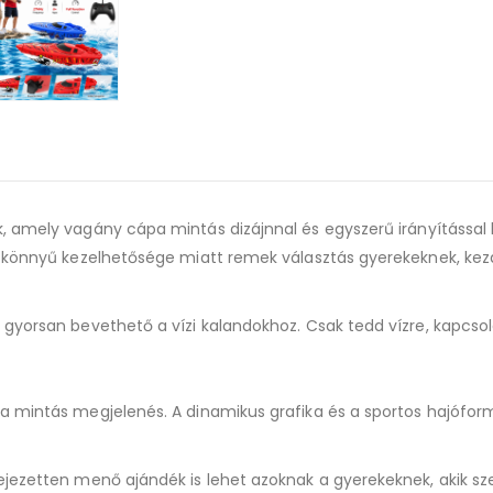
product
ék, amely vagány cápa mintás dizájnnal és egyszerű irányítássa
s könnyű kezelhetősége miatt remek választás gyerekeknek, kez
gyorsan bevethető a vízi kalandokhoz. Csak tedd vízre, kapcsold
 mintás megjelenés. A dinamikus grafika és a sportos hajóforma 
jezetten menő ajándék is lehet azoknak a gyerekeknek, akik szere