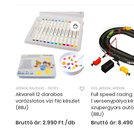
,
TV-JÁTÉK - ONLINE JÁTÉK
JÁTÉKOK
,
RAJZOLÁS - FESTÉS
FIÚS JÁTÉKOK
,
JÁTÉKOK
Akvarell 12 darabos
Full speed racin
us
varázslatos vízi filc készlet
1 versenypálya ké
(BBJ)
szupergyors autó
(BBJ)
2.990
Ft
8.49