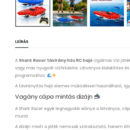
LEÍRÁS
A
Shark Racer távirányítós RC hajó
izgalmas vízi ját
vagy más nyugodt vízfelületre. Látványos kialakítása é
programokhoz.
A távirányítós hajó elemes működéssel használható, így 
Vagány cápa mintás dizájn
A Shark Racer egyik legnagyobb előnye a látványos, cápa
mutat.
A dizájn miatt a játék nemcsak szórakoztató, hanem kife