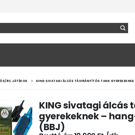
TÓS/RC JÁTÉKOK
KING SIVATAGI ÁLCÁS TÁVIRÁNYÍTÓS TANK GYEREKEKNEK 
KING sivatagi álcás 
gyerekeknek – hang-
(BBJ)