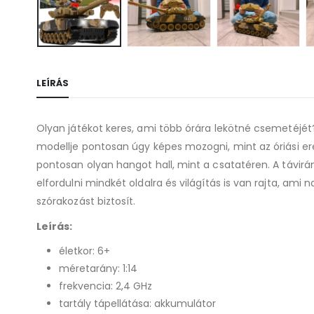
LEÍRÁS
Olyan játékot keres, ami több órára lekötné csemetéjét? 
modellje pontosan úgy képes mozogni, mint az óriási ered
pontosan olyan hangot hall, mint a csatatéren. A távirán
elfordulni mindkét oldalra és világítás is van rajta, ami
szórakozást biztosít.
Leírás:
életkor: 6+
méretarány: 1:14
frekvencia: 2,4 GHz
tartály tápellátása: akkumulátor