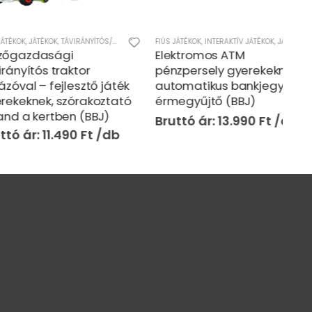
TÉKOK
,
TÁVIRÁNYÍTÓS/RC JÁTÉKOK
FIÚS JÁTÉKOK
,
INTERAKTÍV JÁTÉKOK
,
JÁTÉKOK
,
LÁNYOS JÁT
JÁTÉK
asági
Elektromos ATM
Kre
s traktor
pénzpersely gyerekeknek –
gye
 fejlesztő játék
automatikus bankjegy és
hajs
k, szórakoztató
érmegyűjtő (BBJ)
fan
ertben (BBJ)
(BB
13.990
Ft
11.490
Ft