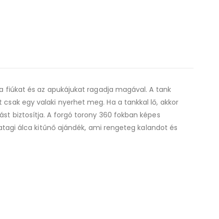
 a fiúkat és az apukájukat ragadja magával. A tank
 csak egy valaki nyerhet meg. Ha a tankkal lő, akkor
ást biztosítja. A forgó torony 360 fokban képes
ivatagi álca kitűnő ajándék, ami rengeteg kalandot és