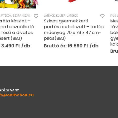
ZÓRAKOZÁS
JÁTÉKOK
,
KÜLTÉRI JÁTÉKOK
FIÚS JÁTÉKOK
,
JÁ
szlet –
Színes gyermek kerti
Mezőgazd
ználható
pad és asztal szett – tartós
távirányító
 divatos
műanyag 70 x 79 x 47 cm-
bálázóval –
BJ)
piros(BBJ)
gyerekekne
kaland a k
Ft
16.590
Ft
RDÉSE VAN?
fo@onlinebolt.eu