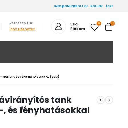
INFO@ONLINEBOLT.EU
RÓLUNK
ÁSZF
KÉRDÉSE VAN?
0
0
Szia!
Fiókom
Írjon üzenetet
– HANG-, ÉS FÉNYHATÁSOKKAL (BBJ)
távirányítós tank
, és fényhatásokkal