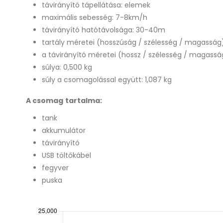
távirányító tápellátása: elemek
maximális sebesség: 7-8km/h
távirányító hatótávolsága: 30-40m
tartály méretei (hosszúság / szélesség / magasság):
a távirányító méretei (hossz / szélesség / magasság
súlya: 0,500 kg
súly a csomagolással együtt: 1,087 kg
A csomag tartalma:
tank
akkumulátor
távirányító
USB töltőkábel
fegyver
puska