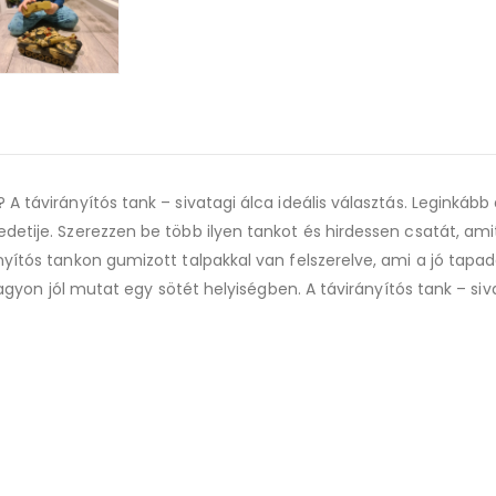
A távirányítós tank – sivatagi álca ideális választás. Leginkább
etije. Szerezzen be több ilyen tankot és hirdessen csatát, amit
yítós tankon gumizott talpakkal van felszerelve, ami a jó tapad
 nagyon jól mutat egy sötét helyiségben. A távirányítós tank – s