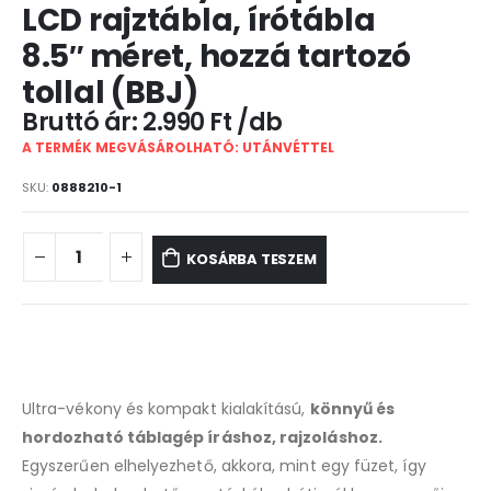
LCD rajztábla, írótábla
8.5″ méret, hozzá tartozó
tollal (BBJ)
2.990
Ft
A TERMÉK MEGVÁSÁROLHATÓ: UTÁNVÉTTEL
SKU:
0888210-1
KOSÁRBA TESZEM
Ultra-vékony és kompakt kialakítású,
könnyű és
hordozható táblagép íráshoz, rajzoláshoz.
Egyszerűen elhelyezhető, akkora, mint egy füzet, így