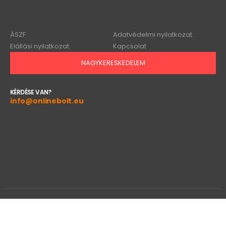
ÁSZF
Adatvédelmi nyilatkozat
Elállási nyilatkozat
Kapcsolat
NAGYKERESKEDELEM
KÉRDÉSE VAN?
info@onlinebolt.eu