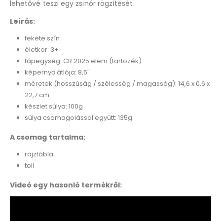
lehetővé teszi egy zsinór rögzítését.
Leírás:
fekete szín
életkor: 3+
tápegység: CR 2025 elem (tartozék)
képernyő átlója: 8,5″
méretek (hosszúság / szélesség / magasság): 14,6 x 0,6 x
22,7 cm
készlet súlya: 100g
súlya csomagolással együtt: 135g
A csomag tartalma:
rajztábla
toll
Videó egy hasonló termékről: