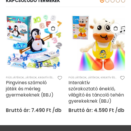
KAPCSOLÓDÓ TERMÉKEK
OK
,
LÁNYOS JÁTÉKOK
FIÚS JÁTÉKOK
,
JÁTÉKOK
,
KREATÍV ÉS KÉSZSÉGFEJLESZTŐ JÁTÉKOK
FIÚS JÁTÉKOK
,
JÁTÉKOK
,
LÁNYOS JÁTÉKOK
,
KREATÍV ÉS KÉSZSÉGFEJLESZTŐ JÁTÉKOK
,
TÁRSASJÁT
Pingvines számoló
Interaktív
játék és mérleg
szórakoztató éneklő,
gyermekeknek (BBJ)
világító és táncoló tehén
gyerekeknek (BBJ)
7.490
Ft
4.590
Ft