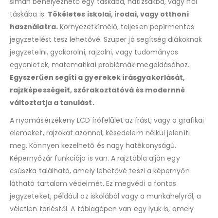
simán behelyezhető egy táskába, hátizsákba, vagy női
táskába is.
Tökéletes iskolai, irodai, vagy otthoni
használatra.
Környezetkímélő, teljesen papírmentes
jegyzetelést tesz lehetővé. Szuper jó segítség diákoknak
jegyzetelni, gyakorolni, rajzolni, vagy tudományos
egyenletek, matematikai problémák megoldásához.
Egyszerűen segíti a gyerekek írásgyakorlását,
rajzképességeit, szórakoztatóvá és modernné
változtatja a tanulást.
A nyomásérzékeny LCD írófelület az írást, vagy a grafikai
elemeket, rajzokat azonnal, késedelem nélkül jeleníti
meg. Könnyen kezelhető és nagy hatékonyságú.
Képernyőzár funkciója is van. A rajztábla alján egy
csúszka található, amely lehetővé teszi a képernyőn
látható tartalom védelmét. Ez megvédi a fontos
jegyzeteket, például az iskolából vagy a munkahelyről, a
véletlen törléstől. A táblagépen van egy lyuk is, amely