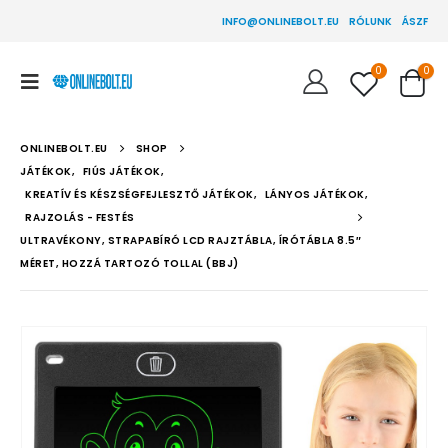
INFO@ONLINEBOLT.EU
RÓLUNK
ÁSZF
0
0
ONLINEBOLT.EU
SHOP
JÁTÉKOK
,
FIÚS JÁTÉKOK
,
KREATÍV ÉS KÉSZSÉGFEJLESZTŐ JÁTÉKOK
,
LÁNYOS JÁTÉKOK
,
RAJZOLÁS - FESTÉS
ULTRAVÉKONY, STRAPABÍRÓ LCD RAJZTÁBLA, ÍRÓTÁBLA 8.5″
MÉRET, HOZZÁ TARTOZÓ TOLLAL (BBJ)