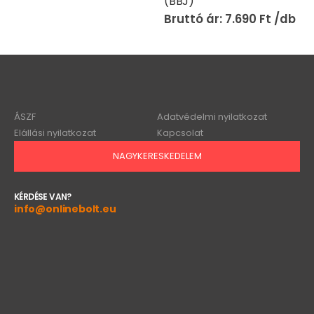
(BBJ)
7.690
Ft
ÁSZF
Adatvédelmi nyilatkozat
Elállási nyilatkozat
Kapcsolat
NAGYKERESKEDELEM
KÉRDÉSE VAN?
info@onlinebolt.eu