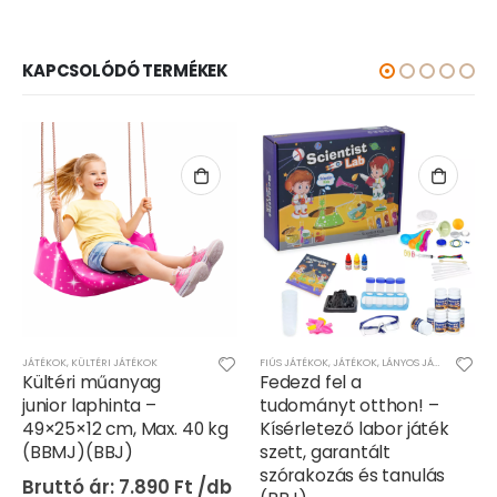
KAPCSOLÓDÓ TERMÉKEK
JÁTÉKOK
,
KÜLTÉRI JÁTÉKOK
FIÚS JÁTÉKOK
,
JÁTÉKOK
,
LÁNYOS JÁTÉKOK
Kültéri műanyag
Fedezd fel a
junior laphinta –
tudományt otthon! –
49×25×12 cm, Max. 40 kg
Kísérletező labor játék
(BBMJ)(BBJ)
szett, garantált
szórakozás és tanulás
7.890
Ft