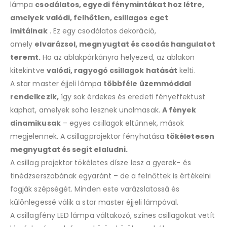
lámpa
csodálatos, egyedi fénymintákat hoz létre,
amelyek valódi, felhőtlen, csillagos eget
imitálnak
. Ez egy csodálatos dekoráció,
amely
elvarázsol, megnyugtat és csodás hangulatot
teremt.
Ha az ablakpárkányra helyezed, az ablakon
kitekintve
valódi, ragyogó csillagok hatását
kelti.
A star master éjjeli lámpa
többféle üzemmóddal
rendelkezik,
így sok érdekes és eredeti fényeffektust
kaphat, amelyek soha lesznek unalmasak.
A fények
dinamikusak
– egyes csillagok eltűnnek, mások
megjelennek. A csillagprojektor fényhatása
tökéletesen
megnyugtat és segít elaludni.
A csillag projektor tökéletes dísze lesz a gyerek- és
tinédzserszobának egyaránt – de a felnőttek is értékelni
fogják szépségét. Minden este varázslatossá és
különlegessé válik a star master éjjeli lámpával.
A csillagfény LED lámpa váltakozó, színes csillagokat vetít