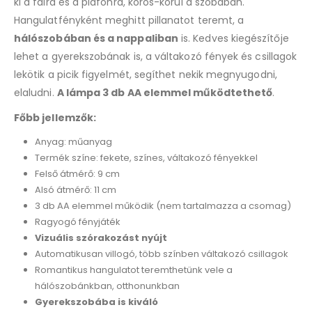
ki a falra és a plafonra, körös-körül a szobában.
Hangulatfényként meghitt pillanatot teremt, a
hálószobában és a nappaliban
is. Kedves kiegészítője
lehet a gyerekszobának is, a váltakozó fények és csillagok
lekötik a picik figyelmét, segíthet nekik megnyugodni,
elaludni.
A lámpa 3 db AA elemmel működtethető
.
Főbb jellemzők:
Anyag: műanyag
Termék színe: fekete, színes, váltakozó fényekkel
Felső átmérő: 9 cm
Alsó átmérő: 11 cm
3 db AA elemmel működik (nem tartalmazza a csomag)
Ragyogó fényjáték
Vizuális szórakozást nyújt
Automatikusan villogó, több színben váltakozó csillagok
Romantikus hangulatot teremthetünk vele a
hálószobánkban, otthonunkban
Gyerekszobába is kiváló