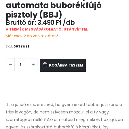
automata buborékfújó
pisztoly (BBJ)
3.490
Ft
A TERMÉK MEGVÁSÁROLHATÓ: UTÁNVÉTTEL
Már csak 2 db van raktáron!
SKU:
003TUZ1
KOSÁRBA TESZEM
Itt a jó idő és szeretnéd, ha gyermeked többet játszana a
friss levegőn, de nem szívesen mozdul el a tv vagy
számítógép mellől? Akkor mutasd meg neki ezt az igazán
egyedi és szórakoztató buborékfújó készüléket, így