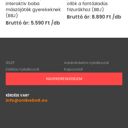
interaktív baba
ollók a fantáziadús
mászójáték gyerekeknek
frizurákhoz (BBJ)
(BBJ)
8.890
Ft
5.590
Ft
ÁSZF
Adatvédelmi nyilatkozat
Elállási nyilatkozat
Kapcsolat
NAGYKERESKEDELEM
KÉRDÉSE VAN?
info@onlinebolt.eu