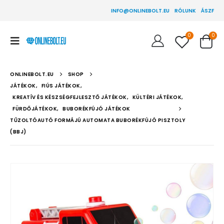
INFO@ONLINEBOLT.EU
RÓLUNK
ÁSZF
0
0
ONLINEBOLT.EU
SHOP
JÁTÉKOK
,
FIÚS JÁTÉKOK
,
KREATÍV ÉS KÉSZSÉGFEJLESZTŐ JÁTÉKOK
,
KÜLTÉRI JÁTÉKOK
,
FÜRDŐJÁTÉKOK
,
BUBORÉKFÚJÓ JÁTÉKOK
TŰZOLTÓAUTÓ FORMÁJÚ AUTOMATA BUBORÉKFÚJÓ PISZTOLY
(BBJ)