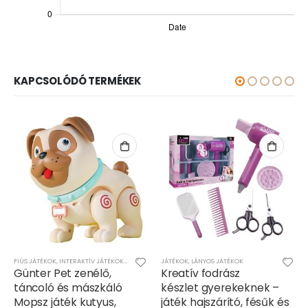
KAPCSOLÓDÓ TERMÉKEK
FIÚS JÁTÉKOK
,
INTERAKTÍV JÁTÉKOK
,
LÁNYOS JÁTÉKOK
,
TÁRSASJÁTÉKOK
,
JÁTÉKOK
,
LÁNYOS JÁTÉKOK
JÁTÉKOK
,
LÁNYOS JÁTÉKOK
Günter Pet zenélő,
Kreatív fodrász
táncoló és mászkáló
készlet gyerekeknek –
Mopsz játék kutyus,
játék hajszárító, fésűk és