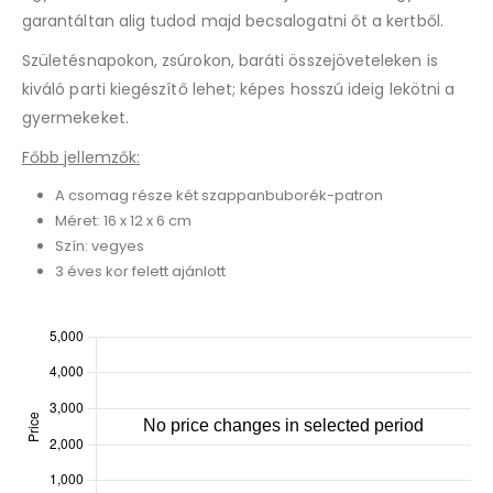
garantáltan alig tudod majd becsalogatni őt a kertből.
Születésnapokon, zsúrokon, baráti összejöveteleken is
kiváló parti kiegészítő lehet; képes hosszú ideig lekötni a
gyermekeket.
Főbb jellemzők:
A csomag része két szappanbuborék-patron
Méret: 16 x 12 x 6 cm
Szín: vegyes
3 éves kor felett ajánlott