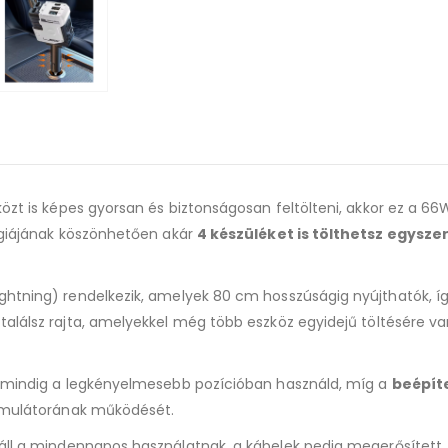
özt is képes gyorsan és biztonságosan feltölteni, akkor ez a 66
lógiájának köszönhetően akár
4 készüléket is tölthetsz egysze
ghtning) rendelkezik, amelyek 80 cm hosszúságig nyújthatók, í
 találsz rajta, amelyekkel még több eszköz egyidejű töltésére va
y mindig a legkényelmesebb pozícióban használd, míg a
beépíte
kumulátorának működését.
enáll a mindennapos használatnak, a kábelek pedig megerősített, 