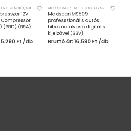
 ÉS KIEGÉSZÍTŐK
,
AUTÓS TERMÉKEK
,
MŰSZAKI
,
OTTHON
AUTÓDIAGNOSZTIKA - HIBAKÓD OLVASÓK
,
AUTÓS TERMÉK
AUTÓF
presszor 12V
Maxiscan MS509
Autó
ir Compressor
professzionális autós
120
) (BBD) (BBA)
hibakód olvasó digitális
(TH
kijelzővel (BBV)
5.290
Ft
16.590
Ft