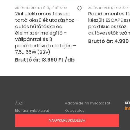
AUTÓS TERMÉKEK
,
OTTHON
,
PORSZÍVÓ
,
HŰTŐ/HŰTŐTÁSKA
,
TAKARÍTÁS - MOSÁS
AUTÓS TERMÉKEK
,
HORGÁSZ
2in1 elektromos frissen
Rozsdamentes f
zívó
tartó készülék utazáshoz –
készült ESCAPE s
autós hűtőtáska és
praktikus eszköz
élelmiszer melegítő –
autóvezetők szá
0W
vállpánttal és 3
4.990
pohártartóval a tetején –
7,5L, 65W (BBV)
13.990
Ft
KÉ
ÁSZF
Adatvédelmi nyilatkozat
in
Elállási nyilatkozat
Kapcsolat
NAGYKERESKEDELEM