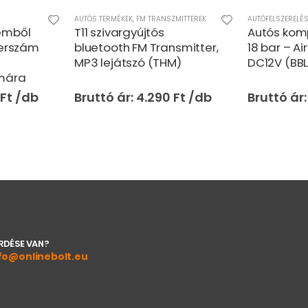
AUTÓS TERMÉKEK
,
FM TRANSZMITTEREK
AUTÓFELSZERELÉS
émből
T11 szivargyújtós
Autós kom
zerszám
bluetooth FM Transmitter,
18 bar – A
MP3 lejátszó (THM)
DC12V (BBL
mára
Ft
4.290
Ft
RDÉSE VAN?
fo@onlinebolt.eu