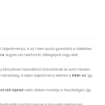
W teljesítményű, 4 az 1-ben autós gyorstöltő a tökéletes
rre
, legyen szó telefonról, táblagépről vagy akár
gy kényelmes használatot biztosítanak az autó minden
n lehetőség. A teljes teljesítmény elérheti a
66W-ot
, így
tt LED kijelző
valós időben mutatja a feszültséget, így
hajlításálló borítást kaptak a hosszabb élettartam