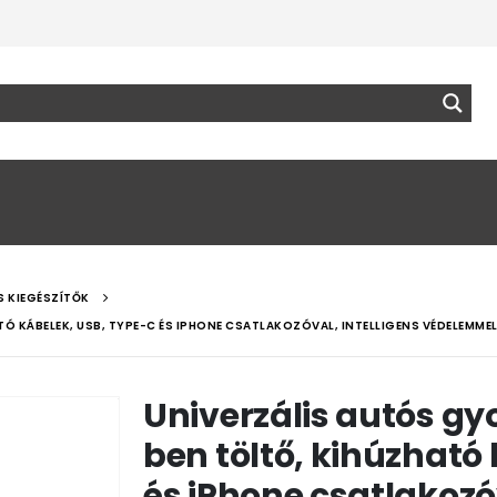
S KIEGÉSZÍTŐK
Ó KÁBELEK, USB, TYPE-C ÉS IPHONE CSATLAKOZÓVAL, INTELLIGENS VÉDELEMMEL
Univerzális autós gyo
ben töltő, kihúzható
és iPhone csatlakozóv