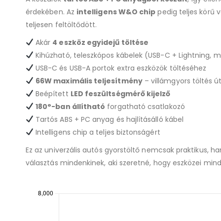
érdekében. Az
intelligens W&O chip
pedig teljes körű 
teljesen feltöltődött.
Akár
4 eszköz egyidejű töltése
Kihúzható, teleszkópos kábelek (USB-C + Lightning, 
USB-C és USB-A portok extra eszközök töltéséhez
66W maximális teljesítmény
– villámgyors töltés 
Beépített
LED feszültségmérő kijelző
180°-ban állítható
forgatható csatlakozó
Tartós ABS + PC anyag és hajlításálló kábel
Intelligens chip a teljes biztonságért
Ez az univerzális autós gyorstöltő nemcsak praktikus, 
választás mindenkinek, aki szeretné, hogy eszközei min