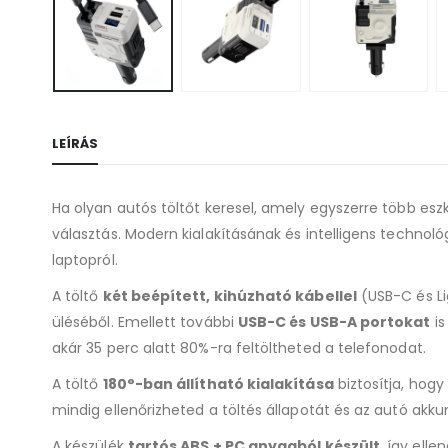
LEÍRÁS
Ha olyan autós töltőt keresel, amely egyszerre több eszk
választás. Modern kialakításának és intelligens techno
laptopról.
A töltő
két beépített, kihúzható kábellel
(USB-C és Li
üléséből. Emellett további
USB-C és USB-A portokat
is
akár 35 perc alatt 80%-ra feltöltheted a telefonodat.
A töltő
180°-ban állítható kialakítása
biztosítja, hog
mindig ellenőrizheted a töltés állapotát és az autó ak
A készülék
tartós ABS + PC anyagból készült
, így ell