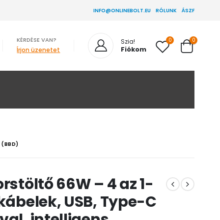
INFO@ONLINEBOLT.EU
RÓLUNK
ÁSZF
KÉRDÉSE VAN?
0
0
Szia!
Fiókom
Írjon üzenetet
 (BBD)
rstöltő 66W – 4 az 1-
 kábelek, USB, Type-C
al, intelligens