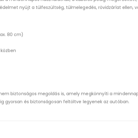
védelmet nyújt a túlfeszültség, túlmelegedés, rövidzárlat ellen,
max. 80 cm)
útközben
hanem biztonságos megoldás is, amely megkönnyíti a mindennapi 
dig gyorsan és biztonságosan feltöltve legyenek az autóban.