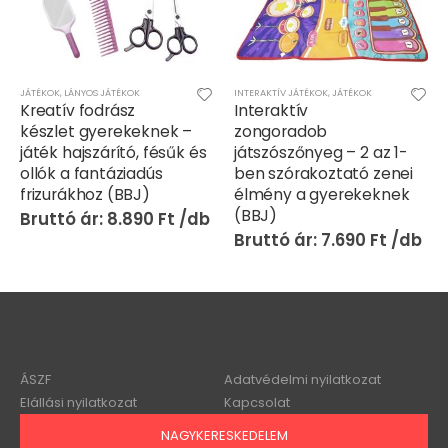
JÁTÉKOK
JÁTÉKOK
,
LÁNYOS JÁTÉKOK
INTERAKTÍV JÁTÉKOK
,
JÁTÉKOK
Kreatív fodrász
Interaktív
készlet gyerekeknek –
zongoradob
játék hajszárító, fésűk és
játszószőnyeg – 2 az 1-
ollók a fantáziadús
ben szórakoztató zenei
frizurákhoz (BBJ)
élmény a gyerekeknek
(BBJ)
8.890
Ft
7.690
Ft
ÁSZF
Adatvédelmi nyilatkozat
Elállási nyilatkozat
Kapcsolat
NAGYKERESKEDELEM