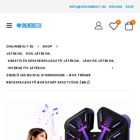
INFO@ONLINEBOLT.EU
RÓLUNK
ÁSZF
0
0
ONLINEBOLT.EU
SHOP
JÁTÉKOK
,
FIÚS JÁTÉKOK
,
KREATÍV ÉS KÉSZSÉGFEJLESZTŐ JÁTÉKOK
,
LÁNYOS JÁTÉKOK
,
INTERAKTÍV JÁTÉKOK
ZENÉLŐ LED BOXFAL GYEREKEKNEK – BOX TRÉNER
REFLEXFEJLESZTŐ BOKSZGÉP KESZTYŰVEL (BBJ)