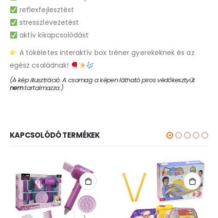
reflexfejlesztést
stresszlevezetést
aktív kikapcsolódást
A tökéletes interaktív box tréner gyerekeknek és az
egész családnak!
(A kép illusztráció. A csomag a képen látható piros védőkesztyűt
nem
tartalmazza.)
KAPCSOLÓDÓ TERMÉKEK