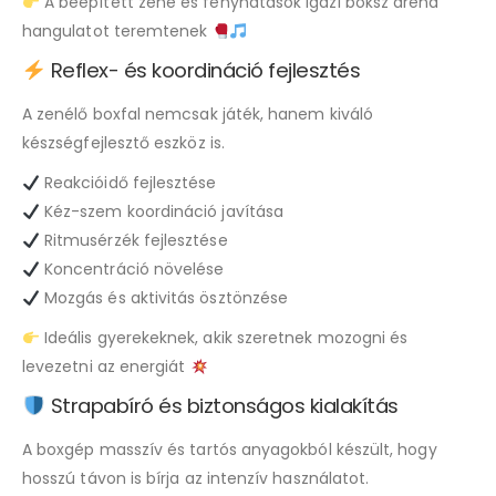
A beépített zene és fényhatások igazi boksz aréna
hangulatot teremtenek
Reflex- és koordináció fejlesztés
A zenélő boxfal nemcsak játék, hanem kiváló
készségfejlesztő eszköz is.
Reakcióidő fejlesztése
Kéz-szem koordináció javítása
Ritmusérzék fejlesztése
Koncentráció növelése
Mozgás és aktivitás ösztönzése
Ideális gyerekeknek, akik szeretnek mozogni és
levezetni az energiát
Strapabíró és biztonságos kialakítás
A boxgép masszív és tartós anyagokból készült, hogy
hosszú távon is bírja az intenzív használatot.