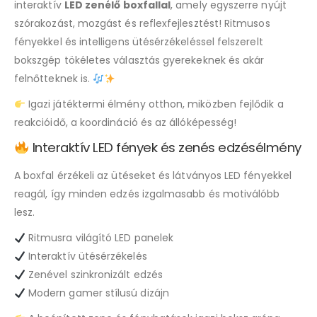
interaktív
LED zenélő boxfallal
, amely egyszerre nyújt
szórakozást, mozgást és reflexfejlesztést! Ritmusos
fényekkel és intelligens ütésérzékeléssel felszerelt
bokszgép tökéletes választás gyerekeknek és akár
felnőtteknek is.
Igazi játéktermi élmény otthon, miközben fejlődik a
reakcióidő, a koordináció és az állóképesség!
Interaktív LED fények és zenés edzésélmény
A boxfal érzékeli az ütéseket és látványos LED fényekkel
reagál, így minden edzés izgalmasabb és motiválóbb
lesz.
Ritmusra világító LED panelek
Interaktív ütésérzékelés
Zenével szinkronizált edzés
Modern gamer stílusú dizájn