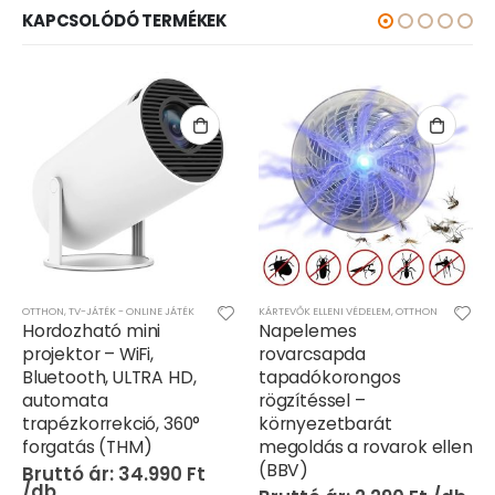
KAPCSOLÓDÓ TERMÉKEK
OTTHON
,
TV-JÁTÉK - ONLINE JÁTÉK
KÁRTEVŐK ELLENI VÉDELEM
,
OTTHON
Hordozható mini
Napelemes
projektor – WiFi,
rovarcsapda
Bluetooth, ULTRA HD,
tapadókorongos
automata
rögzítéssel –
trapézkorrekció, 360°
környezetbarát
forgatás (THM)
megoldás a rovarok ellen
(BBV)
34.990
Ft