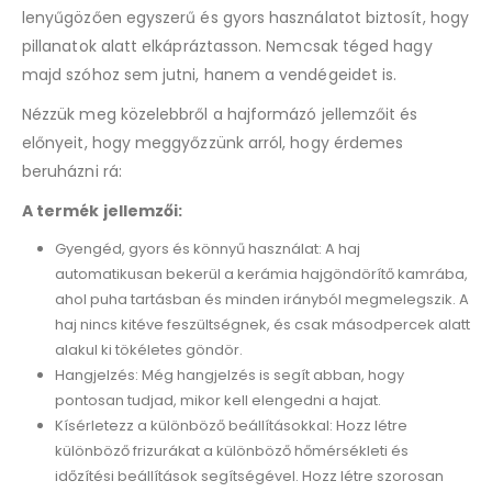
lenyűgözően egyszerű és gyors használatot biztosít, hogy
pillanatok alatt elkápráztasson. Nemcsak téged hagy
majd szóhoz sem jutni, hanem a vendégeidet is.
Nézzük meg közelebbről a hajformázó jellemzőit és
előnyeit, hogy meggyőzzünk arról, hogy érdemes
beruházni rá:
A termék jellemzői:
Gyengéd, gyors és könnyű használat: A haj
automatikusan bekerül a kerámia hajgöndörítő kamrába,
ahol puha tartásban és minden irányból megmelegszik. A
haj nincs kitéve feszültségnek, és csak másodpercek alatt
alakul ki tökéletes göndör.
Hangjelzés: Még hangjelzés is segít abban, hogy
pontosan tudjad, mikor kell elengedni a hajat.
Kísérletezz a különböző beállításokkal: Hozz létre
különböző frizurákat a különböző hőmérsékleti és
időzítési beállítások segítségével. Hozz létre szorosan