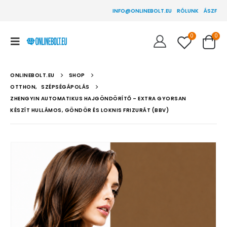
INFO@ONLINEBOLT.EU
RÓLUNK
ÁSZF
0
0
ONLINEBOLT.EU
SHOP
OTTHON
,
SZÉPSÉGÁPOLÁS
ZHENGYIN AUTOMATIKUS HAJGÖNDÖRÍTŐ – EXTRA GYORSAN
KÉSZÍT HULLÁMOS, GÖNDÖR ÉS LOKNIS FRIZURÁT (BBV)