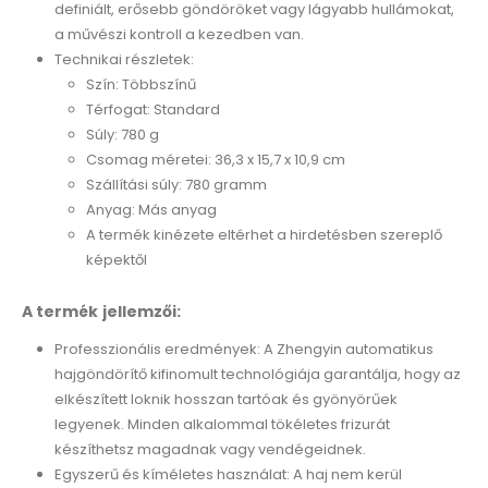
definiált, erősebb göndöröket vagy lágyabb hullámokat,
a művészi kontroll a kezedben van.
Technikai részletek:
Szín: Többszínű
Térfogat: Standard
Súly: 780 g
Csomag méretei: 36,3 x 15,7 x 10,9 cm
Szállítási súly: 780 gramm
Anyag: Más anyag
A termék kinézete eltérhet a hirdetésben szereplő
képektől
A termék jellemzői:
Professzionális eredmények: A Zhengyin automatikus
hajgöndörítő kifinomult technológiája garantálja, hogy az
elkészített loknik hosszan tartóak és gyönyörűek
legyenek. Minden alkalommal tökéletes frizurát
készíthetsz magadnak vagy vendégeidnek.
Egyszerű és kíméletes használat: A haj nem kerül