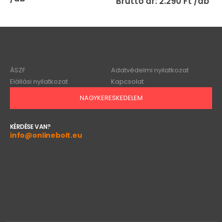
2.290
Ft
ÁSZF
Adatvédelmi nyilatkozat
Elállási nyilatkozat
Kapcsolat
NAGYKERESKEDELEM
KÉRDÉSE VAN?
info@onlinebolt.eu