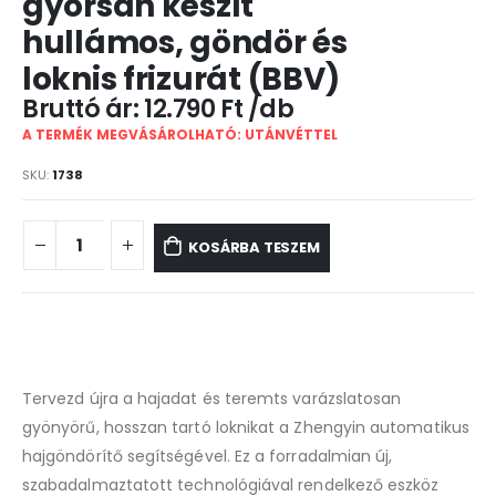
gyorsan készít
hullámos, göndör és
loknis frizurát (BBV)
12.790
Ft
A TERMÉK MEGVÁSÁROLHATÓ: UTÁNVÉTTEL
SKU:
1738
KOSÁRBA TESZEM
Tervezd újra a hajadat és teremts varázslatosan
gyönyörű, hosszan tartó loknikat a Zhengyin automatikus
hajgöndörítő segítségével. Ez a forradalmian új,
szabadalmaztatott technológiával rendelkező eszköz