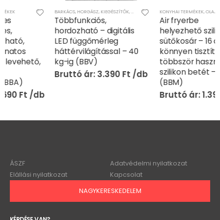
BARKÁCS
,
HORGÁSZ
,
KIEGÉSZÍTŐK
,
KONYHAI TERMÉKEK
KONYHAI TERMÉKEK
,
MÉRLEGEK
,
OTTHON
,
OLAJ NÉLKÜLI SÜTŐ
Többfunkciós,
Air fryerbe
hordozható – digitális
helyezhető szilikon
LED függőmérleg
sütőkosár – 16 cm-es,
háttérvilágítással – 40
könnyen tisztítható,
kg-ig (BBV)
többször használható
szilikon betét – 1 db
3.390
Ft
(BBM)
1.390
Ft
ÁSZF
Adatvédelmi nyilatkozat
Elállási nyilatkozat
Kapcsolat
NAGYKERESKEDELEM
KÉRDÉSE VAN?