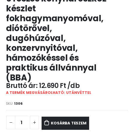
készlet
fokhagymanyomóval,
diótörővel,
dugóhúzóval,
konzervnyitóval,
hámozókéssel és
praktikus állvánnyal
(BBA)
12.690
Ft
A TERMÉK MEGVÁSÁROLHATÓ: UTÁNVÉTTEL
SKU:
1306
KOSÁRBA TESZEM