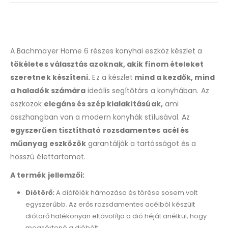
A Bachmayer Home 6 részes konyhai eszköz készlet a
tökéletes választás azoknak, akik finom ételeket
szeretnek készíteni.
Ez a készlet
mind a kezdők, mind
a haladók számára
ideális segítőtárs a konyhában. Az
eszközök
elegáns és szép kialakításúak,
ami
összhangban van a modern konyhák stílusával. Az
egyszerűen tisztítható rozsdamentes acél és
műanyag eszközök
garantálják a tartósságot és a
hosszú élettartamot.
A termék jellemzői:
Diótörő:
A diófélék hámozása és törése sosem volt
egyszerűbb. Az erős rozsdamentes acélból készült
diótörő hatékonyan eltávolítja a dió héját anélkül, hogy
megsértené a dióbélt.