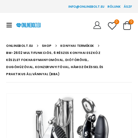
INFO@ONLINEBOLT.EU
RÓLUNK
ÁSZF
0
0
ONLINEBOLT.EU
SHOP
KONYHAI TERMÉKEK
BM-2602 MULTIFUNKCIÓS, 6 RÉSZES KONYHAI ESZKÖZ
KÉSZLET FOKHAGYMANYOMÓVAL, DIÓTÖRŐVEL,
DUGÓHÚZÓVAL, KONZERVNYITÓVAL, HÁMOZÓKÉSSEL ÉS
PRAKTIKUS ÁLLVÁNNYAL (BBA)