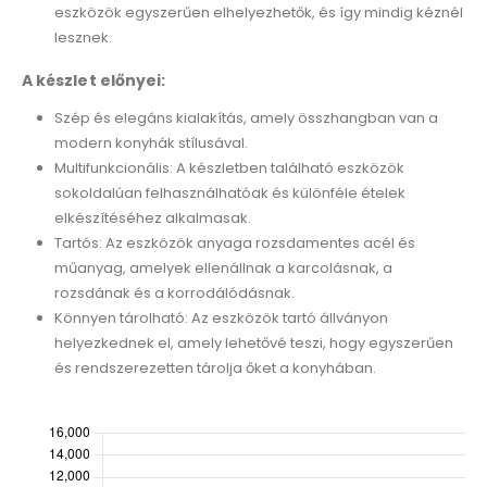
eszközök egyszerűen elhelyezhetők, és így mindig kéznél
lesznek.
A készlet előnyei:
Szép és elegáns kialakítás, amely összhangban van a
modern konyhák stílusával.
Multifunkcionális: A készletben található eszközök
sokoldalúan felhasználhatóak és különféle ételek
elkészítéséhez alkalmasak.
Tartós: Az eszközök anyaga rozsdamentes acél és
műanyag, amelyek ellenállnak a karcolásnak, a
rozsdának és a korrodálódásnak.
Könnyen tárolható: Az eszközök tartó állványon
helyezkednek el, amely lehetővé teszi, hogy egyszerűen
és rendszerezetten tárolja őket a konyhában.