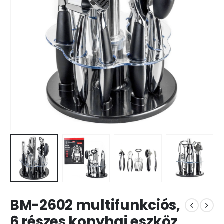
BM-2602 multifunkciós,
6 részes konyhai eszköz