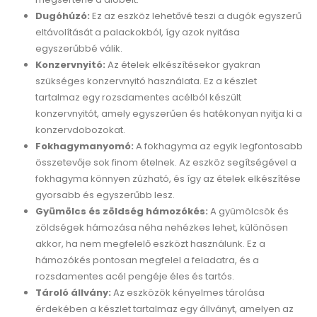
Dugóhúzó:
Ez az eszköz lehetővé teszi a dugók egyszerű
eltávolítását a palackokból, így azok nyitása
egyszerűbbé válik.
Konzervnyitó:
Az ételek elkészítésekor gyakran
szükséges konzervnyitó használata. Ez a készlet
tartalmaz egy rozsdamentes acélból készült
konzervnyitót, amely egyszerűen és hatékonyan nyitja ki a
konzervdobozokat.
Fokhagymanyomó:
A fokhagyma az egyik legfontosabb
összetevője sok finom ételnek. Az eszköz segítségével a
fokhagyma könnyen zúzható, és így az ételek elkészítése
gyorsabb és egyszerűbb lesz.
Gyümölcs és zöldség hámozókés:
A gyümölcsök és
zöldségek hámozása néha nehézkes lehet, különösen
akkor, ha nem megfelelő eszközt használunk. Ez a
hámozókés pontosan megfelel a feladatra, és a
rozsdamentes acél pengéje éles és tartós.
Tároló állvány:
Az eszközök kényelmes tárolása
érdekében a készlet tartalmaz egy állványt, amelyen az