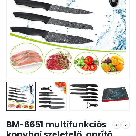
BM-6651 multifunkciós
konyhai szeletelő, aprító