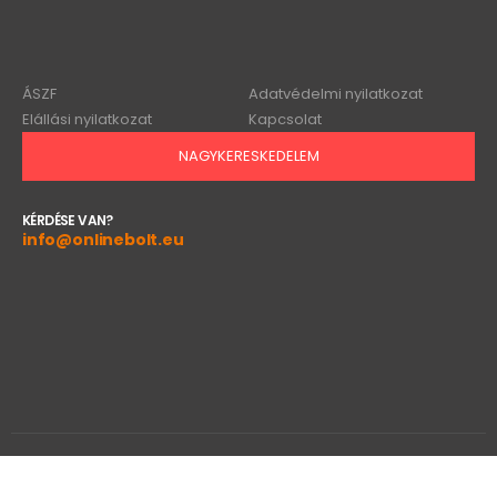
ÁSZF
Adatvédelmi nyilatkozat
Elállási nyilatkozat
Kapcsolat
NAGYKERESKEDELEM
KÉRDÉSE VAN?
info@onlinebolt.eu