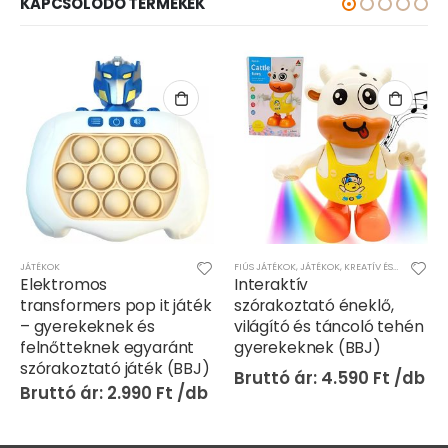
KAPCSOLÓDÓ TERMÉKEK
JÁTÉKOK
FIÚS JÁTÉKOK
,
JÁTÉKOK
,
KREATÍV ÉS KÉSZSÉGFEJLESZTŐ JÁTÉKOK
Elektromos
Interaktív
transformers pop it játék
szórakoztató éneklő,
– gyerekeknek és
világító és táncoló tehén
felnőtteknek egyaránt
gyerekeknek (BBJ)
szórakoztató játék (BBJ)
4.590
Ft
2.990
Ft