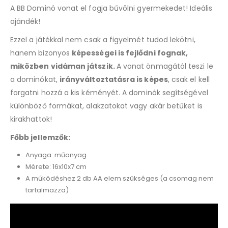
A BB Dominó vonat el fogja bűvölni gyermekedet! Ideális
ajándék!
Ezzel a játékkal nem csak a figyelmét tudod lekötni,
hanem bizonyos
képességei is fejlődni fognak,
miközben vidáman játszik.
A vonat önmagától teszi le
a dominókat,
irányváltoztatásra is képes
, csak el kell
forgatni hozzá a kis kéményét. A dominók segítségével
különböző formákat, alakzatokat vagy akár betűket is
kirakhattok!
Főbb jellemzők:
Anyaga: műanyag
Mérete: 16x10x7 cm
A működéshez 2 db AA elem szükséges (a csomag nem
tartalmazza)