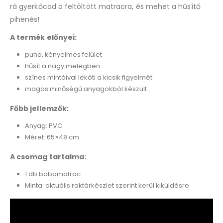
rá gyerkőcöd a feltöltött matracra, és mehet a hűsítő
pihenés!
A termék előnyei:
puha, kényelmes felület
hűsít a nagy melegben
színes mintáival leköti a kicsik figyelmét
magas minőségű anyagokból készült
Főbb jellemzők:
Anyag: PVC
Méret: 65×48 cm
A csomag tartalma:
1 db babamatrac
Minta: aktuális raktárkészlet szerint kerül kiküldésre