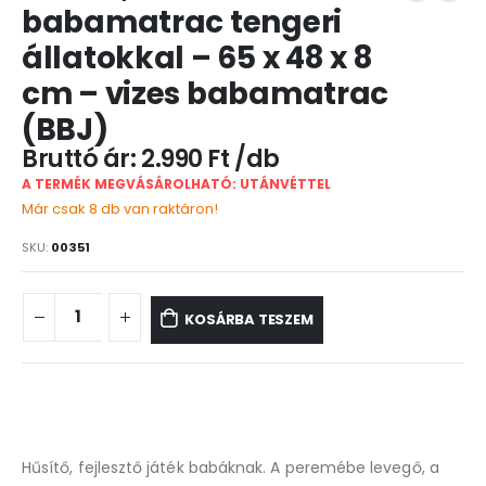
babamatrac tengeri
állatokkal – 65 x 48 x 8
cm – vizes babamatrac
(BBJ)
2.990
Ft
A TERMÉK MEGVÁSÁROLHATÓ: UTÁNVÉTTEL
Már csak 8 db van raktáron!
SKU:
00351
KOSÁRBA TESZEM
Hűsítő, fejlesztő játék babáknak. A peremébe levegő, a