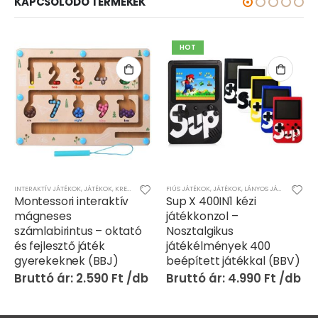
KAPCSOLÓDÓ TERMÉKEK
HOT
INTERAKTÍV JÁTÉKOK
,
JÁTÉKOK
,
KREATÍV ÉS KÉSZSÉGFEJLESZTŐ JÁTÉKOK
FIÚS JÁTÉKOK
,
JÁTÉKOK
,
LÁNYOS JÁTÉKOK
,
TV-J
Montessori interaktív
Sup X 400IN1 kézi
mágneses
játékkonzol –
számlabirintus – oktató
Nosztalgikus
és fejlesztő játék
játékélmények 400
gyerekeknek (BBJ)
beépített játékkal (BBV)
2.590
Ft
4.990
Ft