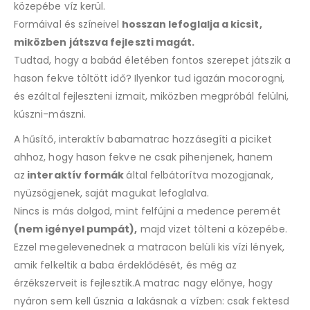
közepébe víz kerül.
Formáival és színeivel
hosszan lefoglalja a kicsit,
miközben játszva fejleszti magát.
Tudtad, hogy a babád életében fontos szerepet játszik a
hason fekve töltött idő? Ilyenkor tud igazán mocorogni,
és ezáltal fejleszteni izmait, miközben megpróbál felülni,
kúszni-mászni.
A hűsítő, interaktív babamatrac hozzásegíti a piciket
ahhoz, hogy hason fekve ne csak pihenjenek, hanem
az
interaktív formák
által felbátorítva mozogjanak,
nyüzsögjenek, saját magukat lefoglalva.
Nincs is más dolgod, mint felfújni a medence peremét
(nem igényel pumpát),
majd vizet tölteni a közepébe.
Ezzel megelevenednek a matracon belüli kis vízi lények,
amik felkeltik a baba érdeklődését, és még az
érzékszerveit is fejlesztik.A matrac nagy előnye, hogy
nyáron sem kell úsznia a lakásnak a vízben: csak fektesd