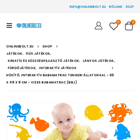
INFO@ONLINEBOLT.EU
RÓLUNK
ÁSZF
0
0
ONLINEBOLT.EU
SHOP
JÁTÉKOK
,
FIÚS JÁTÉKOK
,
KREATÍV ÉS KÉSZSÉGFEJLESZTŐ JÁTÉKOK
,
LÁNYOS JÁTÉKOK
,
FÜRDŐJÁTÉKOK
,
INTERAKTÍV JÁTÉKOK
HŰSÍTŐ, INTERAKTÍV BABAMATRAC TENGERI ÁLLATOKKAL – 65
X 48 X 8 CM – VIZES BABAMATRAC (BBJ)