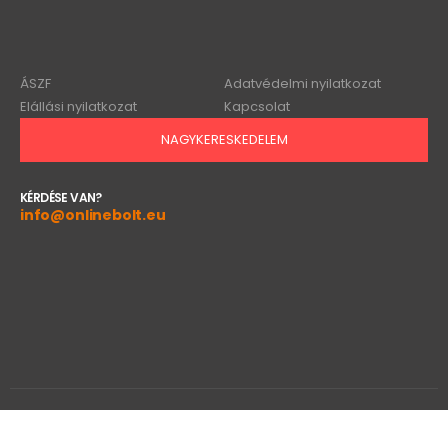
ÁSZF
Adatvédelmi nyilatkozat
Elállási nyilatkozat
Kapcsolat
NAGYKERESKEDELEM
KÉRDÉSE VAN?
info@onlinebolt.eu