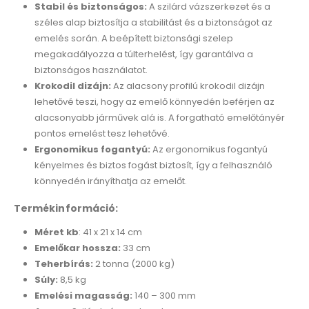
Stabil és biztonságos:
A szilárd vázszerkezet és a
széles alap biztosítja a stabilitást és a biztonságot az
emelés során. A beépített biztonsági szelep
megakadályozza a túlterhelést, így garantálva a
biztonságos használatot.
Krokodil dizájn:
Az alacsony profilú krokodil dizájn
lehetővé teszi, hogy az emelő könnyedén beférjen az
alacsonyabb járművek alá is. A forgatható emelőtányér
pontos emelést tesz lehetővé.
Ergonomikus fogantyú:
Az ergonomikus fogantyú
kényelmes és biztos fogást biztosít, így a felhasználó
könnyedén irányíthatja az emelőt.
Termékinformáció:
Méret kb
: 41 x 21 x 14 cm
Emelőkar hossza:
33 cm
Teherbírás:
2 tonna (2000 kg)
Súly:
8,5 kg
Emelési magasság:
140 – 300 mm