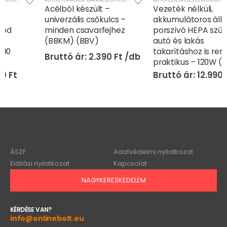
Acélból készült –
Vezeték nélküli,
univerzális csőkulcs –
akkumulátoros álló
minden csavarfejhez
porszívó HEPA szűrővel –
(BBKM) (BBV)
autó és lakás
takarításhoz is rendkívül
2.390
Ft
praktikus – 120W (BBV)
12.990
Ft
ÁSZF
Adatvédelmi nyilatkozat
Elállási nyilatkozat
Kapcsolat
NAGYKERESKEDELEM
KÉRDÉSE VAN?
info@onlinebolt.eu