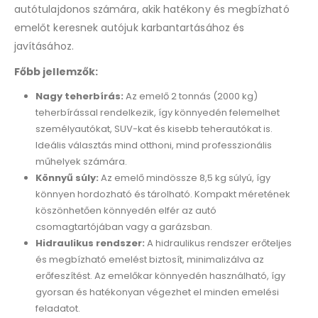
autótulajdonos számára, akik hatékony és megbízható
emelőt keresnek autójuk karbantartásához és
javításához.
Főbb jellemzők:
Nagy teherbírás:
Az emelő 2 tonnás (2000 kg)
teherbírással rendelkezik, így könnyedén felemelhet
személyautókat, SUV-kat és kisebb teherautókat is.
Ideális választás mind otthoni, mind professzionális
műhelyek számára.
Könnyű súly:
Az emelő mindössze 8,5 kg súlyú, így
könnyen hordozható és tárolható. Kompakt méretének
köszönhetően könnyedén elfér az autó
csomagtartójában vagy a garázsban.
Hidraulikus rendszer:
A hidraulikus rendszer erőteljes
és megbízható emelést biztosít, minimalizálva az
erőfeszítést. Az emelőkar könnyedén használható, így
gyorsan és hatékonyan végezhet el minden emelési
feladatot.