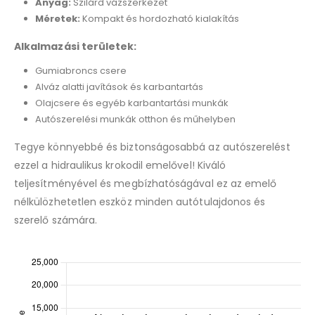
Anyag:
Szilárd vázszerkezet
Méretek:
Kompakt és hordozható kialakítás
Alkalmazási területek:
Gumiabroncs csere
Alváz alatti javítások és karbantartás
Olajcsere és egyéb karbantartási munkák
Autószerelési munkák otthon és műhelyben
Tegye könnyebbé és biztonságosabbá az autószerelést
ezzel a hidraulikus krokodil emelővel! Kiváló
teljesítményével és megbízhatóságával ez az emelő
nélkülözhetetlen eszköz minden autótulajdonos és
szerelő számára.