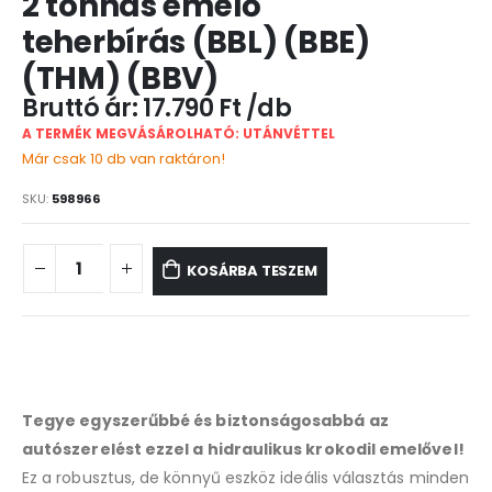
2 tonnás emelő
teherbírás (BBL) (BBE)
(THM) (BBV)
17.790
Ft
A TERMÉK MEGVÁSÁROLHATÓ: UTÁNVÉTTEL
Már csak 10 db van raktáron!
SKU:
598966
KOSÁRBA TESZEM
Tegye egyszerűbbé és biztonságosabbá az
autószerelést ezzel a hidraulikus krokodil emelővel!
Ez a robusztus, de könnyű eszköz ideális választás minden