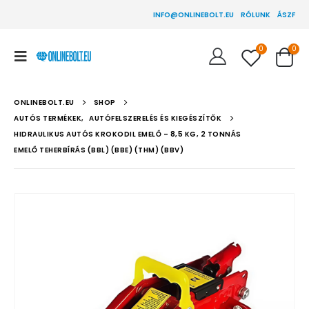
INFO@ONLINEBOLT.EU
RÓLUNK
ÁSZF
0
0
ONLINEBOLT.EU
SHOP
AUTÓS TERMÉKEK
,
AUTÓFELSZERELÉS ÉS KIEGÉSZÍTŐK
HIDRAULIKUS AUTÓS KROKODIL EMELŐ – 8,5 KG, 2 TONNÁS
EMELŐ TEHERBÍRÁS (BBL) (BBE) (THM) (BBV)